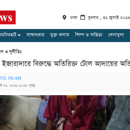
ঢাকা
বুধবার , ৩১ জুলাই ২০১
লমনিরহাট
সাক্ষাৎকার
মুক্ত কলাম
শিল্প ও সাহিত্য
খেলাধুলা
ধ ও দূর্নীতিঃ
হাট ইজারাদারে বিরুদ্ধে অতিরিক্ত টোল আদায়ের অ
TUL ISLAM
াই ৩১, ২০১৯ ১১:৫৮ পূর্বাহ্ণ