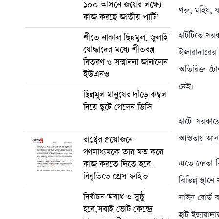
১০০ আসনে জয়ের লক্ষ্যে
গরু, মহিষ, 
কাজ করছে জাতীয় পার্টি’
হাটটিতে সরকা
শীতে নাকাল ছিন্নমূল, জুলাই
যোদ্ধাদের মধ্যে শীতবস্ত্র
ইজারাদারের
বিতরণ ও সম্মাননা জানালেন
অতিরিক্ত টো
ইউএনও
নেই।
ছিন্নমূল মানুষের দাঁড়ে কম্বল
নিয়ে ছুটে গেলেন ডিসি
হাটে সরকারে
আওতায় আনা 
রাষ্ট্রের প্রয়োজনে
গণমাধ্যমকে তার মত করে
এতে ক্রেতা ব
কাজ করতে দিতে হবে-
বিবৃতিতে প্রেস ফাইভ
বিভিন্ন স্থ
নির্বাচন অবাধ ও সুষ্ঠু
সাইন বোর্ড ব
হবে,সবাই ভোট কেন্দ্রে
হাট ইজারাদা