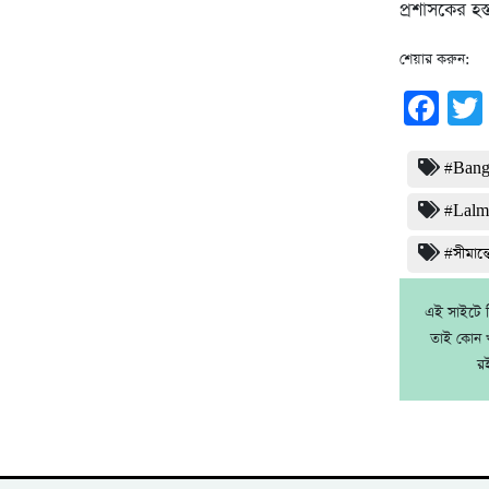
প্রশাসকের হস
শেয়ার করুন:
Fa
#Bang
#Lalm
#সীমান্ত
এই সাইটে নি
তাই কোন খ
র