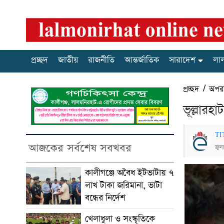
প্রচ্ছদ
জাতীয়
রাজনীতি
আন্তর্জাতিক
সারাদেশ
লা
প্রচ্ছদ
/
অপরা
ভূল্লার
TI
আজকের সর্বশেষ সবখবর
জুল
কালীগঞ্জে অবৈধ ইটভাটায় ৭
লাখ টাকা জরিমানা, ভাটা
বন্ধের নির্দেশ
খেলাধুলা ও সংস্কৃতিকে