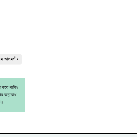
লাম আলমগীর
াশ করে থাকি।
রার অনুরোধ
ি।