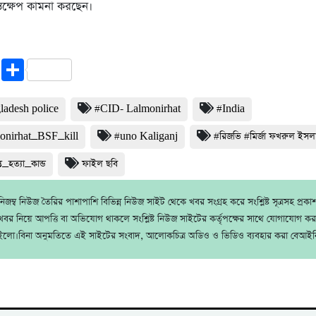
্তক্ষেপ কামনা করছেন।
cebook
Twitter
Share
ladesh police
#CID- Lalmonirhat
#India
onirhat_BSF_kill
#uno Kaliganj
#রিজভি #মির্জা ফখরুল ইস
ে_হত্যা_কান্ড
ফাইল ছবি
জম্ব নিউজ তৈরির পাশাপাশি বিভিন্ন নিউজ সাইট থেকে খবর সংগ্রহ করে সংশ্লিষ্ট সূত্রসহ প্রক
বর নিয়ে আপত্তি বা অভিযোগ থাকলে সংশ্লিষ্ট নিউজ সাইটের কর্তৃপক্ষের সাথে যোগাযোগ ক
ইলো।বিনা অনুমতিতে এই সাইটের সংবাদ, আলোকচিত্র অডিও ও ভিডিও ব্যবহার করা বেআইন