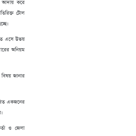
োল আদায় করে
তিরিক্ত টোল
চ্ছে।
করতে এসে উভয়
দারের অনিয়ম
 বিষয় জানার
ধারিত একজনের
ে।
কর্তা ও জেলা