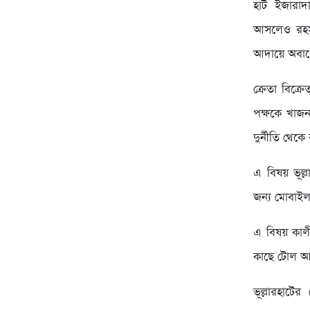
হাট ইজারাদ
আসলেও রহস্
আদায়ে অবাধে
ক্রেতা বিক্
পক্ষকে খাজ
দুর্নীতি থে
এ বিষয় ভূল
জন্য মোবাই
এ বিষয় কালী
কাছে টোল আদ
ভূল্লারহাটে