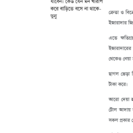
যাবেন। কেউ যেন মন খারাপ
করে বাড়িতে বসে না থাকে-
ক্রেতা ও ব
দুলু
ইজারাদার জিয়
এতে ক্ষতিগ্র
ইজারাদারের 
থেকেও নেয়া 
ছাগল ভেড়া ব
টাকা করে।
আরো দেয়া হয়
টোল আদায় ক
সকল প্রকার দ