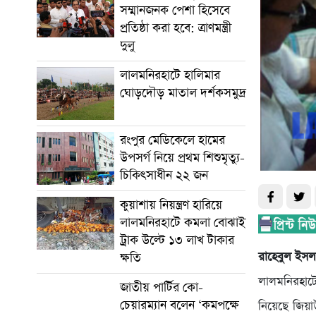
সম্মানজনক পেশা হিসেবে
প্রতিষ্ঠা করা হবে: ত্রাণমন্ত্রী
দুলু
লালমনিরহাটে হালিমার
ঘোড়দৌড় মাতাল দর্শকসমুদ্র
রংপুর মেডিকেলে হামের
উপসর্গ নিয়ে প্রথম শিশুমৃত্যু-
চিকিৎসাধীন ২২ জন
কুয়াশায় নিয়ন্ত্রণ হারিয়ে
লালমনিরহাটে কমলা বোঝাই
ট্রাক উল্টে ১৩ লাখ টাকার
রাহেবুল ইসল
ক্ষতি
লালমনিরহাট
জাতীয় পার্টির কো-
চেয়ারম্যান বলেন ‘কমপক্ষে
নিয়েছে জিয়