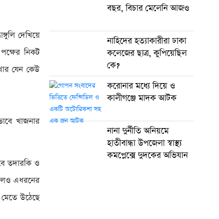
বছর, বিচার মেলেনি আজও
ঙ্গুলি দেখিয়ে
নাহিদের হত্যাকারীরা ঢাকা
পক্ষের নিকট
কলেজের ছাত্র, কুপিয়েছিল
কে?
েখার যেন কেউ
করোনার মধ্যে দিয়ে ও
কালীগঞ্জে মাদক আটক
তভাবে খাজনার
নানা দুর্নীতি অনিয়মে
হাতীবান্ধা উপজেলা স্বাস্থ্য
কমপ্লেক্সে দুদকের অভিযান
াবে তদারকি ও
াকলেও এধরনের
বে মেতে উঠেছে