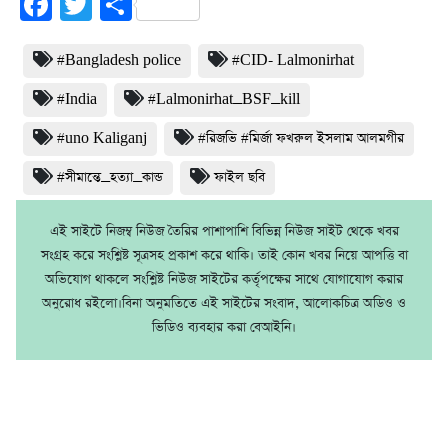
Facebook
Twitter
Share
#Bangladesh police
#CID- Lalmonirhat
#India
#Lalmonirhat_BSF_kill
#uno Kaliganj
#রিজভি #মির্জা ফখরুল ইসলাম আলমগীর
#সীমান্তে_হত্যা_কান্ড
ফাইল ছবি
এই সাইটে নিজম্ব নিউজ তৈরির পাশাপাশি বিভিন্ন নিউজ সাইট থেকে খবর
সংগ্রহ করে সংশ্লিষ্ট সূত্রসহ প্রকাশ করে থাকি। তাই কোন খবর নিয়ে আপত্তি বা
অভিযোগ থাকলে সংশ্লিষ্ট নিউজ সাইটের কর্তৃপক্ষের সাথে যোগাযোগ করার
অনুরোধ রইলো।বিনা অনুমতিতে এই সাইটের সংবাদ, আলোকচিত্র অডিও ও
ভিডিও ব্যবহার করা বেআইনি।