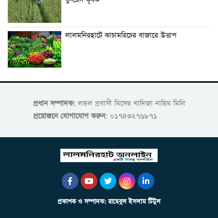
বুনছেন কৃষক
লালমনিরহাটে কাচামরিচের বাজারে উত্তাপ
প্রধান সম্পাদক:
লন্ডল প্রবাসী মিসেছ খাদিজা নাছিম মিলি
প্রয়োজনে যোগাযোগ করুন
: ০১৭৪৩২৭৬৮৭১
প্রকাশক ও সম্পাদক: রাহেবুল ইসলাম টিটুল