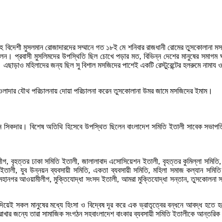
েশিসহ বিদেশী মুসলমান রোজাদারদের সম্মানে গত ১৮ই মে শনিবার রাজধানী রোমের তুসকোলান
ছিলেন। প্রবাসী মুসলিমদের উপস্থিতি ছিল চোখে পড়ার মত, বিভিন্ন দেশের মানুষের সমাগ
এছাড়াও মহিলাদের জন্য ছিল সু বিশাল মসজিদের পাশেই একটি রেস্টুরেন্টের হলরুমে নামায 
হওলাদার যৌথ পরিচালনায় দোয়া পরিচালনা করেন তুসকোলানা উমর জামে মসজিদের ইমাম।
ান সিকদার। বিশেষ অতিথি হিসেবে উপস্থিত ছিলেন বাংলাদেশ সমিতি ইতালী সাবেক সভাপতি ধূ
, বৃহত্তর ঢাকা সমিতি ইতালী, জালালাবাদ এসোসিয়েশন ইতালী, বৃহত্তর কুমিল্লা সমিতি, 
ইতালী, যুব উন্নয়ন ব্যবসায়ী সমিতি, একতা ব্যবসায়ী সমিতি, মহিলা সমাজ কল্যান সমিত
 মহানগর আওয়ামীলীগ, মুক্তিযোদ্ধা সংসদ ইতালী, আমরা মুক্তিযোদ্ধা সন্তান, তুসকোলনা
িয়েই সকল মানুষের মধ্যে হিংসা ও বিদ্বেষ দূর করে এক ভ্রাতৃত্বের বন্ধনে আবদ্ধ হতে
মিকা রাখার জন্যে তারা সামাজিক সংগঠন সহবাংলাদেশ বাংকার ব্যবসায়ী সমিতি ইতালীকে আন্তরি