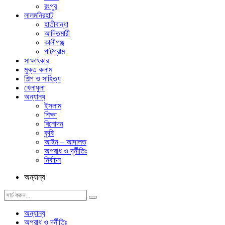
রংপুর
লালমনিরহাট
হাতীবান্ধা
আদিতমারী
কালীগঞ্জ
পাটগ্রাম
সাক্ষাৎকার
মুক্ত কলাম
শিল্প ও সাহিত্য
খেলাধুলা
অন্যান্য
ইসলাম
শিক্ষা
বিনোদন
কৃষি
আইন – আদালত
অপরাধ ও দূর্নীতিঃ
নির্বাচন
অন্যান্য
অন্যান্য
অপরাধ ও দূর্নীতিঃ