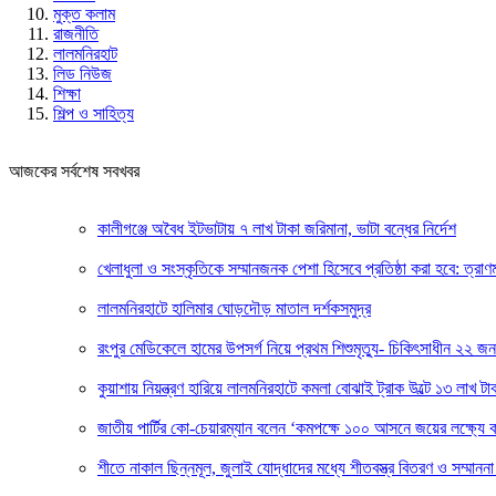
মুক্ত কলাম
রাজনীতি
লালমনিরহাট
লিড নিউজ
শিক্ষা
শিল্প ও সাহিত্য
আজকের সর্বশেষ সবখবর
কালীগঞ্জে অবৈধ ইটভাটায় ৭ লাখ টাকা জরিমানা, ভাটা বন্ধের নির্দেশ
খেলাধুলা ও সংস্কৃতিকে সম্মানজনক পেশা হিসেবে প্রতিষ্ঠা করা হবে: ত্রাণমন্ত
লালমনিরহাটে হালিমার ঘোড়দৌড় মাতাল দর্শকসমুদ্র
রংপুর মেডিকেলে হামের উপসর্গ নিয়ে প্রথম শিশুমৃত্যু- চিকিৎসাধীন ২২ জন
কুয়াশায় নিয়ন্ত্রণ হারিয়ে লালমনিরহাটে কমলা বোঝাই ট্রাক উল্টে ১৩ লাখ টাক
জাতীয় পার্টির কো-চেয়ারম্যান বলেন ‘কমপক্ষে ১০০ আসনে জয়ের লক্ষ্যে ক
শীতে নাকাল ছিন্নমূল, জুলাই যোদ্ধাদের মধ্যে শীতবস্ত্র বিতরণ ও সম্মা