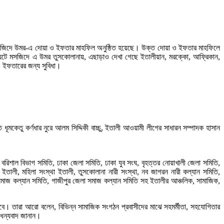
া মসজিদে উমর-এ দোয়া ও ইফতার মাহফিল অনুষ্ঠিত হয়েছে। উক্ত দোয়া ও ইফতার মাহফিলে
ম ঘটে মসজিদে এ উমর তুসকোলানায়, এছাড়াও দেখা গেছে ইতালীয়ান, মরক্কো, আফ্রিকান,
ও ইফতারের জন্য সুবিধা।
মকেতু কর্ণধার নুরে আলম সিদ্দিকী বাচ্চু, ইতালী আওয়ামী লীগের সাধারন সম্পাদক হাসান
বরিশাল বিভাগ সমিতি, ঢাকা জেলা সমিতি, ঢাকা যুব সংঘ, বৃহত্তর নোয়াখালী জেলা সমিতি,
ি ইতালী, মহিলা সংস্থা ইতালী, তুসকোলানা নারী সংস্থা, নব জাগরন নারী কল্যান সমিতি,
 সমাজ কল্যান সমিতি, গাজীপুর জেলা সমাজ কল্যান সমিতি সহ ইতালীর আঞ্চলিক, সামাজিক,
 হবে। তারা আরো বলেন, বিভিন্ন সামাজিক সংগঠন প্রবাসীদের মাঝে সহমর্মীতা, সহযোগিতার
ক ধন্যবাদ জানান।