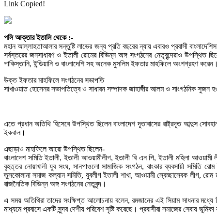
Link Copied!
পলি আক্তার ইতালি থেকে :-
মহান আল্লাহতাআলার সন্তুষ্টি লাভের জন্য প্রতি বছরের ন্যায় এবারও প্রবাসী বাংলাদ
সর্বস্তরের জনসাধারণ ও ইতালী রোমের বিভিন্ন অঙ্গ সংগঠনের নেতৃবৃন্দেরাও উপস্থিত 
পাকিস্তানি, ইন্ডিয়ানি ও বাংলাদেশি সহ অনেক মুসলিম ইফতার মাহফিলে অংশগ্রহণ করেন। 
উক্ত ইফতার মাহফিলে সংগঠনের সভাপতি
সাখাওয়াত হোসেনর সভাপতিত্বে ও সাধারন সম্পাদক জাহাঙ্গীর আলম ও সাংগঠনিক সুজন 
এতে প্রধান অতিথি হিসেবে উপস্থিত ছিলেন বাংলাদেশ দূতাবাসের রাষ্ট্রদূত আব্দুস সোবহ
ইকবাল।
এছাড়াও মাহফিলে আরো উপস্থিত ছিলেন-
বাংলাদেশ সমিতি ইতালী, ইতালী আওয়ামীলীগ, ইতালী বি এন পি, ইতালী মহিলা আওয়ামী লীগ
বৃহত্তর নোয়াখালী যুব সংঘ, সানপাওলো সামাজিক সংগঠন, বাংকার ব্যবসায়ী সমিতি রোম 
তুসকোলানা সমাজ কল্যান সমিতি, যুবলীগ ইতালী শাখা, আওয়ামী স্বেচ্ছাসেবক লীগ, রোম
রাজনৈতিক বিভিন্ন অঙ্গ সংগঠনের নেতৃবৃন্দ।
এ সময় অতিথিরা তাদের সংক্ষিপ্ত আলোচনায় বলেন, রমজানের এই সিয়াম সাধনার মধ্যে দ
মাধ্যমে প্রবাসে একটি সুন্দর দেশীয় পরিবেশ সৃষ্টি করেছে। প্রবাসীরা সমাজের সেবায় ভূ