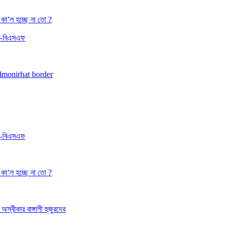
কা’ল হচ্ছে না তো ?
িবি-বিএসএফ
lmonirhat border
িবি-বিএসএফ
কা’ল হচ্ছে না তো ?
 অস্বীকার বাঙ্গালী হুজুরদের