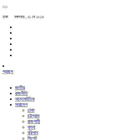
ঢাকা
মঙ্গলবার , ২১ মে ২০১৯
প্রচ্ছদ
জাতীয়
রাজনীতি
আন্তর্জাতিক
সারাদেশ
ঢাকা
চট্টগ্রাম
রাজশাহী
খুলনা
বরিশাল
সিলেট