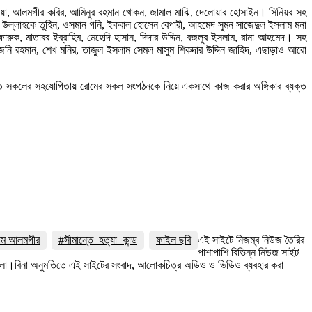
িক মিয়া, আলমগীর কবির, আমিনুর রহমান খোকন, জামাল মাঝি, দেলোয়ার হোসাইন। সিনিয়র সহ
ানা উল্লাহকে তুহিন, ওসমান গনি, ইকবাল হোসেন বেপারী, আহমেদ সুমন সাজেদুল ইসলাম মনা
ফারুক, মাতাবর ইব্রাহিম, মেহেদি হাসান, দিদার উদ্দিন, বজলুর ইসলাম, রানা আহমেদ। সহ
র, জনি রহমান, শেখ মনির, তাজুল ইসলাম সেমল মাসুম শিকদার উদ্দিন জাহিদ, এছাড়াও আরো
ামীতে সকলের সহযোগিতায় রোমের সকল সংগঠনকে নিয়ে একসাথে কাজ করার অঙ্গিকার ব্যক্ত
লাম আলমগীর
#সীমান্তে_হত্যা_কান্ড
ফাইল ছবি
এই সাইটে নিজম্ব নিউজ তৈরির
পাশাপাশি বিভিন্ন নিউজ সাইট
 রইলো।বিনা অনুমতিতে এই সাইটের সংবাদ, আলোকচিত্র অডিও ও ভিডিও ব্যবহার করা