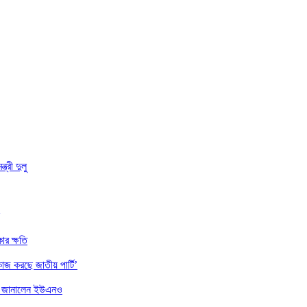
্রী দুলু
ার ক্ষতি
াজ করছে জাতীয় পার্টি’
ননা জানালেন ইউএনও