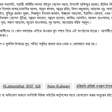
 সাবেক সভাপতি, স্থায়ী কমিটির সদস্য মইনুল হোসেন ময়না, উপদেষ্ট হাফিজুর রহমান, ছিদ্দ
কুল ইসলাম বাশার,তাফসির আলম, আবুল কালাম, আব্দুর রহিম, রিপন মজুমদার, আহমেদ নূর, স
ইন, মুহিবুর রহমান মুরাদ, সিরাজুল ইসলাম জামাল, উজ্জ্বল আহমেদ, ইয়াসিন মোল্লা, ওমর 
ইকবাল হোসেন ভূঁইয়া, আব্দুল মান্নান, আব্দুল হান্নান, জাকির হোসাইন, মাজেদ হাওলাদা
ল মৃধা, সজল আহমেদ, জুয়েল হাওলাদার, নূর আলম, আনোয়ার শরিফ প্রমুখ।
রবাসীদের যে কোন সমস্যায় এগিয়ে যাওয়ার মূল লক্ষ্য নিয়ে এই সংগঠনের যাত্রা। আগ
 করেন।
শ ও মুসলিম উম্মাহর সুখ, শান্তি সমৃদ্ধি কামনা করে দোয়া ও মোনাজাত করা হয়।
#Lalmonirhat_BSF_kill
#uno Kaliganj
#রিজভি #মির্জা ফখরুল ইস
তি বা অভিযোগ থাকলে সংশ্লিষ্ট নিউজ সাইটের কর্তৃপক্ষের সাথে যোগাযোগ করার অনুরোধ