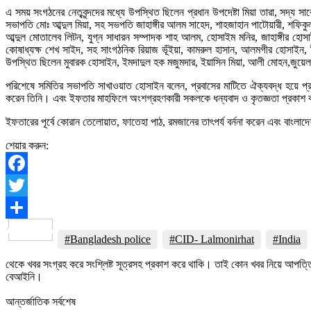
এ সময় সংগঠনের নেতৃবৃন্দদের মধ্যে উপস্থিত ছিলেন প্রধান উপদেষ্টা মিয়া তারা, সদ্য
সভাপতি মোঃ আব্দুল মিয়া, সহ সভপতি জাহাঙ্গীর আলম সাহেদ, শাহজাহান পাটোয়ারী, শফি
আব্দুল মোতালেব লিটন, যুগ্ন সাধারন সম্পাদক শাহ আলম, হোসাইম মনির, জাহাঙ্গীর হোসা
কোষাধ্যক্ষ শেখ সাইদ, সহ সাংগঠনিক রিয়াজ ভূঁইয়া, কামরুল হাসান, আলমগীর হোসাইন, 
উপস্থিত ছিলেন মুবারক হোসাইন, ইমদাদুল হক মজুমদার, ইয়াসিন মিয়া, আলী মোহন,জুয়ে
পরিশেষে সমিতির সভাপতি সাখাওয়াত হোসাইন বলেন, প্রবাসের মাটিতে ঐক্যবদ্ধ হয়ে প্
করেন তিনি। এবং ইফতার মাহফিলে অংশগ্রহণকারী সকলকে ধন্যবাদ ও কৃতজ্ঞতা প্রকাশ
ইফতারের পূর্বে কোরান তেলোয়াত, ফাতেহা পাঠ, রমজানের তাৎপর্য বর্ননা করেন এবং বাংলাদে
শেয়ার করুন:
Facebook
Twitter
Share
#Bangladesh police
#CID- Lalmonirhat
#India
থেকে খবর সংগ্রহ করে সংশ্লিষ্ট সূত্রসহ প্রকাশ করে থাকি। তাই কোন খবর নিয়ে আপত্
বেআইনি।
আন্তর্জাতিক সর্বশেষ