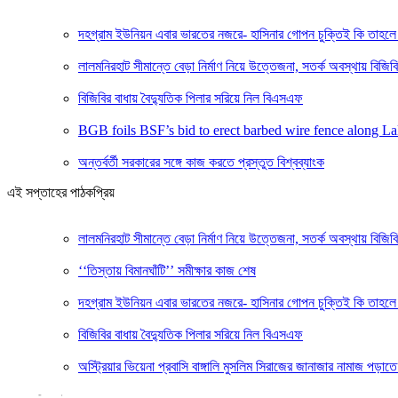
দহগ্রাম ইউনিয়ন এবার ভারতের নজরে- হাসিনার গোপন চুক্তিই কি তাহলে 
লালমনিরহাট সীমান্তে বেড়া নির্মাণ নিয়ে উত্তেজনা, সতর্ক অবস্থায় বিজ
বিজিবির বাধায় বৈদ্যুতিক পিলার সরিয়ে নিল বিএসএফ
BGB foils BSF’s bid to erect barbed wire fence along La
অন্তর্বর্তী সরকারের সঙ্গে কাজ করতে প্রস্তুত বিশ্বব্যাংক
এই সপ্তাহের পাঠকপ্রিয়
লালমনিরহাট সীমান্তে বেড়া নির্মাণ নিয়ে উত্তেজনা, সতর্ক অবস্থায় বিজ
‘‘তিস্তায় বিমানঘাঁটি’’ সমীক্ষার কাজ শেষ
দহগ্রাম ইউনিয়ন এবার ভারতের নজরে- হাসিনার গোপন চুক্তিই কি তাহলে 
বিজিবির বাধায় বৈদ্যুতিক পিলার সরিয়ে নিল বিএসএফ
অস্ট্রিয়ার ভিয়েনা প্রবাসি বাঙ্গালি মুসলিম সিরাজের জানাজার নামাজ পড়াতে