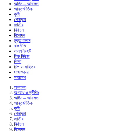
আইন – আদালত
আন্তর্জাতিক
কৃষি
খেলাধুলা
জাতীয়
নির্বাচন
বিনোদন
মুক্ত কলাম
রাজনীতি
লালমনিরহাট
লিড নিউজ
শিক্ষা
শিল্প ও সাহিত্য
সাক্ষাৎকার
সারাদেশ
অন্যান্য
অপরাধ ও দূর্নীতিঃ
আইন – আদালত
আন্তর্জাতিক
কৃষি
খেলাধুলা
জাতীয়
নির্বাচন
বিনোদন