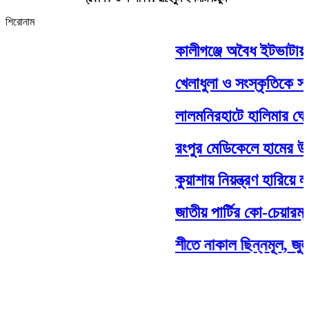
শিরোনাম
কালীগঞ্জে অবৈধ ইটভাটায় ৭ 
খেলাধুলা ও সংস্কৃতিকে সম্মা
লালমনিরহাটে হালিমার ঘোড়দ
রংপুর মেডিকেলে হামের উপসর
কুয়াশায় নিয়ন্ত্রণ হারিয়ে ল
জাতীয় পার্টির কো-চেয়ারম্য
শীতে নাকাল ছিন্নমূল, জুলা