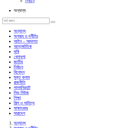
নির্বাচন
অন্যান্য
অন্যান্য
অপরাধ ও দূর্নীতিঃ
আইন – আদালত
আন্তর্জাতিক
কৃষি
খেলাধুলা
জাতীয়
নির্বাচন
বিনোদন
মুক্ত কলাম
রাজনীতি
লালমনিরহাট
লিড নিউজ
শিক্ষা
শিল্প ও সাহিত্য
সাক্ষাৎকার
সারাদেশ
অন্যান্য