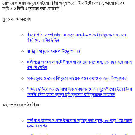
যোগাযোগ করার অনুরোধ রইলো।বিনা অনুমতিতে এই সাইটের সংবাদ, আলোকচিত্র
অডিও ও ভিডিও ব্যবহার করা বেআইনি।
মুক্ত কলাম সর্বশেষ
প্রত্যাশা ও সম্ভাবনার এক নতুন অধ্যায়- লালঃ বিমানবন্দর- প্রফেসর
মীর্জা মো. নাসির উদ্দিন
পানিবন্দি মানুষের যথাযথ উদ্যোগ নিন
কালীগঞ্জে জনবল সংকটে উপজেলা স্বাস্থ্য কমপ্লেক্স, ১৬ বছর ধরে অচল
এক্স-রে মেশিন
বেকারত্বও মাদকের বিস্তারে সহায়ক-এমন কথাও বলছেন বিশ্লেষকরা
‘‘গুজব ছড়িয়ে পড়েছে সামাজিক মাধ্যমের দেয়াল জুড়ে” মোবাইলে কিংবা
সেলফি স্টিক হাতে ব্যস্ত ছবি তুলতে” রাকিবুজ্জামান আহমেদ
এই সপ্তাহের পাঠকপ্রিয়
কালীগঞ্জে জনবল সংকটে উপজেলা স্বাস্থ্য কমপ্লেক্স, ১৬ বছর ধরে অচল
এক্স-রে মেশিন