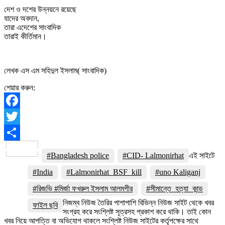
দেশ ও দশের উন্নয়নে রয়েছে
যাদের অবদান,
তারা এদেশের সাংবাদিক
তারাই কীর্তিমান।
লেখক এস এম সহিদুল ইসলাম( সাংবাদিক)
শেয়ার করুন:
Facebook
Twitter
Share
#Bangladesh police
#CID- Lalmonirhat
এই সাইটে
#India
#Lalmonirhat_BSF_kill
#uno Kaliganj
#রিজভি #মির্জা ফখরুল ইসলাম আলমগীর
#সীমান্তে_হত্যা_কান্ড
নিজম্ব নিউজ তৈরির পাশাপাশি বিভিন্ন নিউজ সাইট থেকে খবর
ফাইল ছবি
সংগ্রহ করে সংশ্লিষ্ট সূত্রসহ প্রকাশ করে থাকি। তাই কোন
খবর নিয়ে আপত্তি বা অভিযোগ থাকলে সংশ্লিষ্ট নিউজ সাইটের কর্তৃপক্ষের সাথে