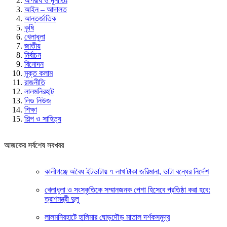
অপরাধ ও দূর্নীতিঃ
আইন – আদালত
আন্তর্জাতিক
কৃষি
খেলাধুলা
জাতীয়
নির্বাচন
বিনোদন
মুক্ত কলাম
রাজনীতি
লালমনিরহাট
লিড নিউজ
শিক্ষা
শিল্প ও সাহিত্য
আজকের সর্বশেষ সবখবর
কালীগঞ্জে অবৈধ ইটভাটায় ৭ লাখ টাকা জরিমানা, ভাটা বন্ধের নির্দেশ
খেলাধুলা ও সংস্কৃতিকে সম্মানজনক পেশা হিসেবে প্রতিষ্ঠা করা হবে:
ত্রাণমন্ত্রী দুলু
লালমনিরহাটে হালিমার ঘোড়দৌড় মাতাল দর্শকসমুদ্র