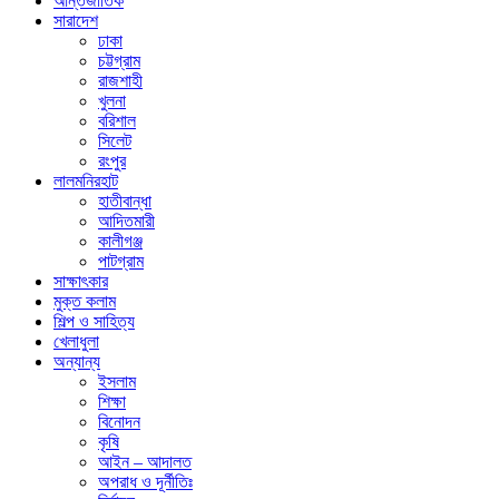
আন্তর্জাতিক
সারাদেশ
ঢাকা
চট্টগ্রাম
রাজশাহী
খুলনা
বরিশাল
সিলেট
রংপুর
লালমনিরহাট
হাতীবান্ধা
আদিতমারী
কালীগঞ্জ
পাটগ্রাম
সাক্ষাৎকার
মুক্ত কলাম
শিল্প ও সাহিত্য
খেলাধুলা
অন্যান্য
ইসলাম
শিক্ষা
বিনোদন
কৃষি
আইন – আদালত
অপরাধ ও দূর্নীতিঃ