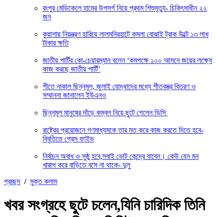
রংপুর মেডিকেলে হামের উপসর্গ নিয়ে প্রথম শিশুমৃত্যু- চিকিৎসাধীন ২২
জন
কুয়াশায় নিয়ন্ত্রণ হারিয়ে লালমনিরহাটে কমলা বোঝাই ট্রাক উল্টে ১৩ লাখ
টাকার ক্ষতি
জাতীয় পার্টির কো-চেয়ারম্যান বলেন ‘কমপক্ষে ১০০ আসনে জয়ের লক্ষ্যে
কাজ করছে জাতীয় পার্টি’
শীতে নাকাল ছিন্নমূল, জুলাই যোদ্ধাদের মধ্যে শীতবস্ত্র বিতরণ ও
সম্মাননা জানালেন ইউএনও
ছিন্নমূল মানুষের দাঁড়ে কম্বল নিয়ে ছুটে গেলেন ডিসি
রাষ্ট্রের প্রয়োজনে গণমাধ্যমকে তার মত করে কাজ করতে দিতে হবে-
বিবৃতিতে প্রেস ফাইভ
নির্বাচন অবাধ ও সুষ্ঠু হবে,সবাই ভোট কেন্দ্রে যাবেন। কেউ যেন মন
খারাপ করে বাড়িতে বসে না থাকে- দুলু
প্রচ্ছদ
/
মুক্ত কলাম
খবর সংগ্রহে ছুটে চলেন,যিনি চারিদিক তিনি