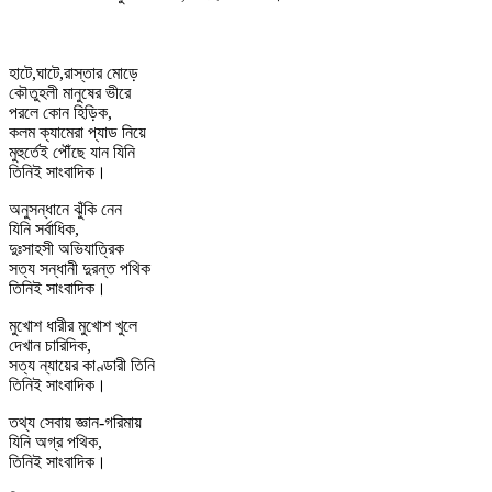
হাটে,ঘাটে,রাস্তার মোড়ে
কৌতুহলী মানুষের ভীরে
পরলে কোন হিড়িক,
কলম ক্যামেরা প্যাড নিয়ে
মুহুর্তেই পৌঁছে যান যিনি
তিনিই সাংবাদিক।
অনুসন্ধানে ঝুঁকি নেন
যিনি সর্বাধিক,
দুঃসাহসী অভিযাত্রিক
সত্য সন্ধানী দুরন্ত পথিক
তিনিই সাংবাদিক।
মুখোশ ধারীর মুখোশ খুলে
দেখান চারিদিক,
সত্য ন্যায়ের কাণ্ডারী তিনি
তিনিই সাংবাদিক।
তথ্য সেবায় জ্ঞান-গরিমায়
যিনি অগ্র পথিক,
তিনিই সাংবাদিক।