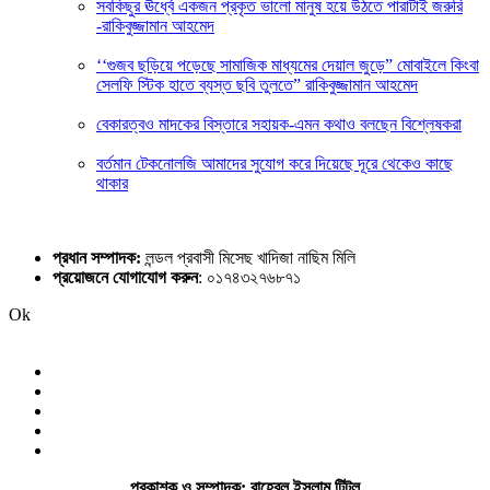
সবকিছুর ঊর্ধ্বে একজন প্রকৃত ভালো মানুষ হয়ে উঠতে পারাটাই জরুরি
-রাকিবুজ্জামান আহমেদ
‘‘গুজব ছড়িয়ে পড়েছে সামাজিক মাধ্যমের দেয়াল জুড়ে” মোবাইলে কিংবা
সেলফি স্টিক হাতে ব্যস্ত ছবি তুলতে” রাকিবুজ্জামান আহমেদ
বেকারত্বও মাদকের বিস্তারে সহায়ক-এমন কথাও বলছেন বিশ্লেষকরা
বর্তমান টেকনোলজি আমাদের সুযোগ করে দিয়েছে দূরে থেকেও কাছে
থাকার
প্রধান সম্পাদক:
লন্ডল প্রবাসী মিসেছ খাদিজা নাছিম মিলি
প্রয়োজনে যোগাযোগ করুন
: ০১৭৪৩২৭৬৮৭১
Ok
প্রকাশক ও সম্পাদক: রাহেবুল ইসলাম টিটুল