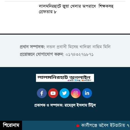
লালমনিরহাটে জুয়া খেলার অপরাধে শিক্ষকসহ
গ্রেফতার ৮
প্রধান সম্পাদক:
লন্ডল প্রবাসী মিসেছ খাদিজা নাছিম মিলি
প্রয়োজনে যোগাযোগ করুন
: ০১৭৪৩২৭৬৮৭১
প্রকাশক ও সম্পাদক: রাহেবুল ইসলাম টিটুল
শিরোনাম
কালীগঞ্জে অবৈধ ইটভাটায় ৭ লা