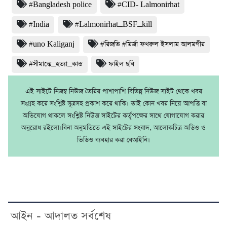
#Bangladesh police
#CID- Lalmonirhat
#India
#Lalmonirhat_BSF_kill
#uno Kaliganj
#রিজভি #মির্জা ফখরুল ইসলাম আলমগীর
#সীমান্তে_হত্যা_কান্ড
ফাইল ছবি
এই সাইটে নিজম্ব নিউজ তৈরির পাশাপাশি বিভিন্ন নিউজ সাইট থেকে খবর
সংগ্রহ করে সংশ্লিষ্ট সূত্রসহ প্রকাশ করে থাকি। তাই কোন খবর নিয়ে আপত্তি বা
অভিযোগ থাকলে সংশ্লিষ্ট নিউজ সাইটের কর্তৃপক্ষের সাথে যোগাযোগ করার
অনুরোধ রইলো।বিনা অনুমতিতে এই সাইটের সংবাদ, আলোকচিত্র অডিও ও
ভিডিও ব্যবহার করা বেআইনি।
আইন - আদালত সর্বশেষ