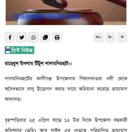
ফ+
ফ-
ফ
রাহেবুল ইসলাম টিটুল লালমনিরহাট।।
লালমনিরহাটের কালীগঞ্জ উপজেলার শিয়ালখাওয়া নদী থেকে
অবৈধভাবে বালু উত্তোলন করার দায়ে জরিমানা করেছে ভ্রাম্যমাণ
আদালত।
বৃহস্পতিবার ২৫ এপ্রিল সাড়ে ১২ টার দিকে উপজেলা সহকারী
কমিশনার (ভূমি) আবু সাঈদ এর নেতৃত্বে পরিচালিত ভ্রাম্যমাণ