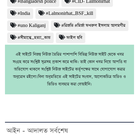
#Bangladesh police
#CID- Lalmonirhat
#India
#Lalmonirhat_BSF_kill
#uno Kaliganj
#রিজভি #মির্জা ফখরুল ইসলাম আলমগীর
#সীমান্তে_হত্যা_কান্ড
ফাইল ছবি
এই সাইটে নিজম্ব নিউজ তৈরির পাশাপাশি বিভিন্ন নিউজ সাইট থেকে খবর
সংগ্রহ করে সংশ্লিষ্ট সূত্রসহ প্রকাশ করে থাকি। তাই কোন খবর নিয়ে আপত্তি বা
অভিযোগ থাকলে সংশ্লিষ্ট নিউজ সাইটের কর্তৃপক্ষের সাথে যোগাযোগ করার
অনুরোধ রইলো।বিনা অনুমতিতে এই সাইটের সংবাদ, আলোকচিত্র অডিও ও
ভিডিও ব্যবহার করা বেআইনি।
আইন - আদালত সর্বশেষ