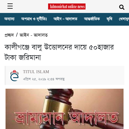
অন্যান্য
অপরাধ ও দূর্নীতিঃ
আইন – আদালত
আন্তর্জাতিক
কৃষি
খেলাধু
প্রচ্ছদ
/
আইন - আদালত
কালীগঞ্জে বালু উত্তোলনের দায়ে ৫০হাজার
টাকা জরিমানা
TITUL ISLAM
এপ্রিল ২৫, ২০১৯ ২:৫৪ অপরাহ্ণ