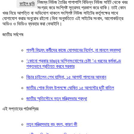
নিজম্ব নিউজ তৈরির পাশাপাশি বিভিন্ন নিউজ সাইট থেকে খবর
ফাইল ছবি
সংগ্রহ করে সংশ্লিষ্ট সূত্রসহ প্রকাশ করে থাকি। তাই কোন
খবর নিয়ে আপত্তি বা অভিযোগ থাকলে সংশ্লিষ্ট নিউজ সাইটের কর্তৃপক্ষের সাথে
যোগাযোগ করার অনুরোধ রইলো।বিনা অনুমতিতে এই সাইটের সংবাদ, আলোকচিত্র
অডিও ও ভিডিও ব্যবহার করা বেআইনি।
জাতীয় সর্বশেষ
পল্লী বিদ্যুৎ কর্মীদের কাজে যোগদানের নির্দেশ, না মানলে ব্যবস্থা
‘কোনো প্রকার ভাঙচুর অগ্নিসংযোগের চেষ্টা ’এ ধরনের কর্মকাণ্ড
শক্তভাবে প্রতিহত করবে সরকার
বিচার চাইলেন শেখ হাসিনা, ১৫ আগস্ট পালনের আহ্বান
জাতীয় শোক দিবস উপলক্ষে ঘোষিত ১৫ আগস্টের ছুটি বাতিল
জাতীয় স্মৃতিসৌধে নতুন মন্ত্রিসভার শ্রদ্ধা
এই সপ্তাহের পাঠকপ্রিয়
নতুন মন্ত্রিসভায় বড় বদল, কারণ কী