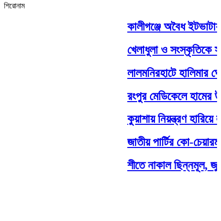
শিরোনাম
কালীগঞ্জে অবৈধ ইটভাটায় ৭ লা
খেলাধুলা ও সংস্কৃতিকে সম্মানজ
লালমনিরহাটে হালিমার ঘোড়দৌ
রংপুর মেডিকেলে হামের উপসর্গ
কুয়াশায় নিয়ন্ত্রণ হারিয়ে লাল
জাতীয় পার্টির কো-চেয়ারম্যা
শীতে নাকাল ছিন্নমূল, জুলাই 