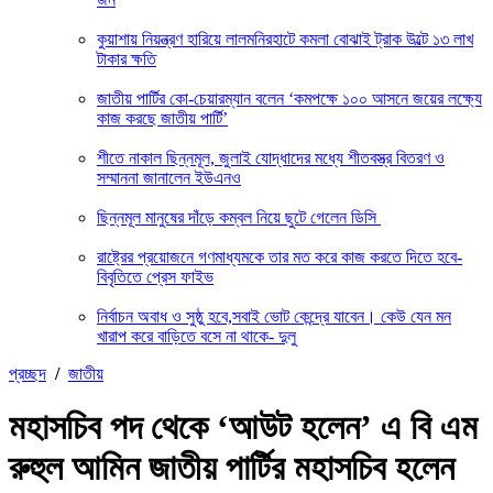
কুয়াশায় নিয়ন্ত্রণ হারিয়ে লালমনিরহাটে কমলা বোঝাই ট্রাক উল্টে ১৩ লাখ
টাকার ক্ষতি
জাতীয় পার্টির কো-চেয়ারম্যান বলেন ‘কমপক্ষে ১০০ আসনে জয়ের লক্ষ্যে
কাজ করছে জাতীয় পার্টি’
শীতে নাকাল ছিন্নমূল, জুলাই যোদ্ধাদের মধ্যে শীতবস্ত্র বিতরণ ও
সম্মাননা জানালেন ইউএনও
ছিন্নমূল মানুষের দাঁড়ে কম্বল নিয়ে ছুটে গেলেন ডিসি
রাষ্ট্রের প্রয়োজনে গণমাধ্যমকে তার মত করে কাজ করতে দিতে হবে-
বিবৃতিতে প্রেস ফাইভ
নির্বাচন অবাধ ও সুষ্ঠু হবে,সবাই ভোট কেন্দ্রে যাবেন। কেউ যেন মন
খারাপ করে বাড়িতে বসে না থাকে- দুলু
প্রচ্ছদ
/
জাতীয়
মহাসচিব পদ থেকে ‘আউট হলেন’ এ বি এম
রুহুল আমিন জাতীয় পার্টির মহাসচিব হলেন