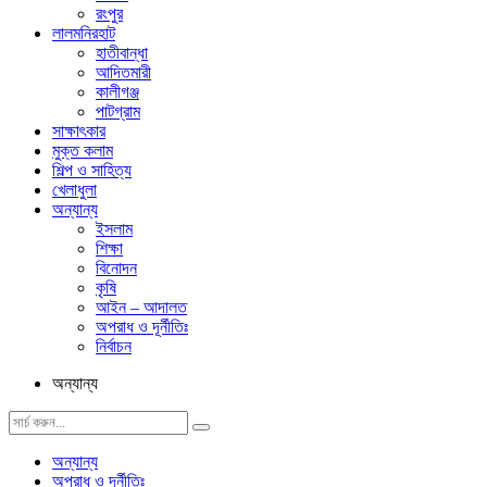
রংপুর
লালমনিরহাট
হাতীবান্ধা
আদিতমারী
কালীগঞ্জ
পাটগ্রাম
সাক্ষাৎকার
মুক্ত কলাম
শিল্প ও সাহিত্য
খেলাধুলা
অন্যান্য
ইসলাম
শিক্ষা
বিনোদন
কৃষি
আইন – আদালত
অপরাধ ও দূর্নীতিঃ
নির্বাচন
অন্যান্য
অন্যান্য
অপরাধ ও দূর্নীতিঃ