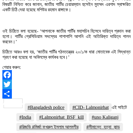
বিষয়টি নিশ্চিত করে জানান, জাতীয় পার্টির চেয়ারম্যান হুসেইন মুহম্মদ এরশাদ স্বাক্ষরিত
একটি চিঠি দেয়া হয়েছে মশিউর রহমান রাঙ্গাকে।
ওই চিঠিতে বলা হয়েছে- ‘আপনাকে জাতীয় পার্টির মহাসচিব হিসেবে দায়িত্ব প্রদান করা
হলো। পার্টির প্রেসিডিয়াম সদস্যের পাশাপাশি আপনি এই অতিরিক্ত দায়িত্ব পালন
করবেন।’
চিঠিতে আরও বলা হয়, ‘জাতীয় পার্টির গঠনতন্ত্রের ২০/১/ক ধারা মোতাবেক এই সিদ্ধান্ত
গ্রহণ করা হয়েছে যা অবিলম্বে কার্যকর হবে।’
শেয়ার করুন:
Facebook
Twitter
Share
#Bangladesh police
#CID- Lalmonirhat
এই সাইটে
#India
#Lalmonirhat_BSF_kill
#uno Kaliganj
#রিজভি #মির্জা ফখরুল ইসলাম আলমগীর
#সীমান্তে_হত্যা_কান্ড