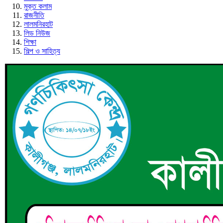
মুক্ত কলাম
রাজনীতি
লালমনিরহাট
লিড নিউজ
শিক্ষা
শিল্প ও সাহিত্য