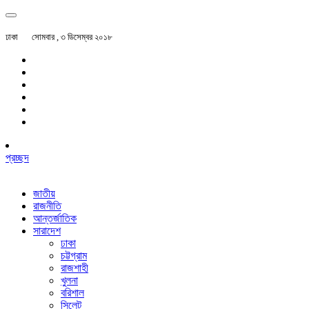
ঢাকা
সোমবার , ৩ ডিসেম্বর ২০১৮
প্রচ্ছদ
জাতীয়
রাজনীতি
আন্তর্জাতিক
সারাদেশ
ঢাকা
চট্টগ্রাম
রাজশাহী
খুলনা
বরিশাল
সিলেট