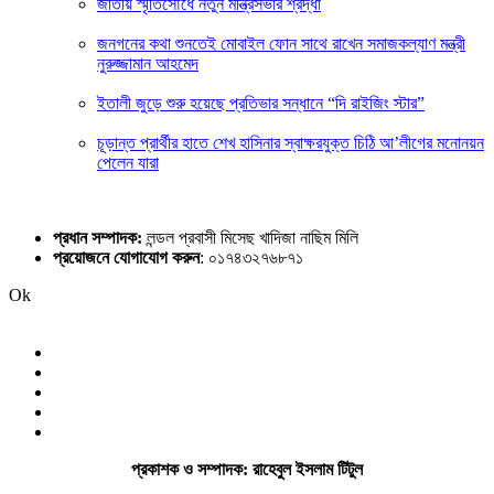
জাতীয় স্মৃতিসৌধে নতুন মন্ত্রিসভার শ্রদ্ধা
জনগনের কথা শুনতেই মোবাইল ফোন সাথে রাখেন সমাজকল্যাণ মন্ত্রী
নুরুজ্জামান আহমেদ
ইতালী জুড়ে শুরু হয়েছে প্রতিভার সন্ধানে “দি রাইজিং স্টার”
চূড়ান্ত প্রার্থীর হাতে শেখ হাসিনার স্বাক্ষরযুক্ত চিঠি আ’লীগের মনোনয়ন
পেলেন যারা
প্রধান সম্পাদক:
লন্ডল প্রবাসী মিসেছ খাদিজা নাছিম মিলি
প্রয়োজনে যোগাযোগ করুন
: ০১৭৪৩২৭৬৮৭১
Ok
প্রকাশক ও সম্পাদক: রাহেবুল ইসলাম টিটুল