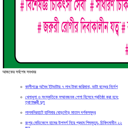
আজকের সর্বশেষ সবখবর
কালীগঞ্জে অবৈধ ইটভাটায় ৭ লাখ টাকা জরিমানা, ভাটা বন্ধের নির্দেশ
খেলাধুলা ও সংস্কৃতিকে সম্মানজনক পেশা হিসেবে প্রতিষ্ঠা করা হবে:
ত্রাণমন্ত্রী দুলু
লালমনিরহাটে হালিমার ঘোড়দৌড় মাতাল দর্শকসমুদ্র
রংপুর মেডিকেলে হামের উপসর্গ নিয়ে প্রথম শিশুমৃত্যু- চিকিৎসাধীন ২২
জন