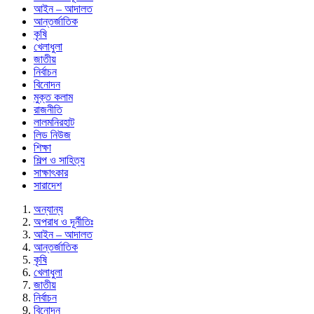
আইন – আদালত
আন্তর্জাতিক
কৃষি
খেলাধুলা
জাতীয়
নির্বাচন
বিনোদন
মুক্ত কলাম
রাজনীতি
লালমনিরহাট
লিড নিউজ
শিক্ষা
শিল্প ও সাহিত্য
সাক্ষাৎকার
সারাদেশ
অন্যান্য
অপরাধ ও দূর্নীতিঃ
আইন – আদালত
আন্তর্জাতিক
কৃষি
খেলাধুলা
জাতীয়
নির্বাচন
বিনোদন