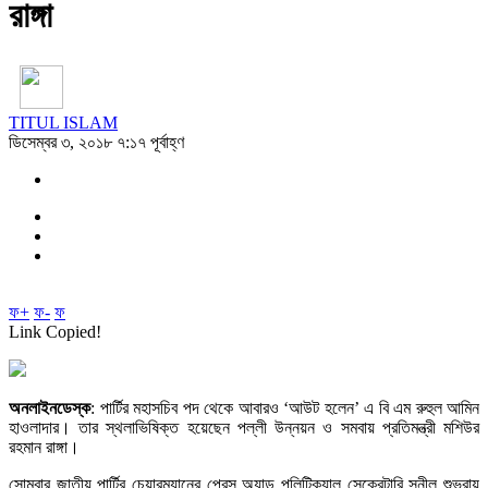
রাঙ্গা
TITUL ISLAM
ডিসেম্বর ৩, ২০১৮ ৭:১৭ পূর্বাহ্ণ
ফ+
ফ-
ফ
Link Copied!
অনলাইনডেস্ক
: পার্টির মহাসচিব পদ থেকে আবারও ‘আউট হলেন’ এ বি এম রুহুল আমিন
হাওলাদার। তার স্থলাভিষিক্ত হয়েছেন পল্লী উন্নয়ন ও সমবায় প্রতিমন্ত্রী মশিউর
রহমান রাঙ্গা।
সোমবার জাতীয় পার্টির চেয়ারম্যানের প্রেস অ্যান্ড পলিটিক্যাল সেক্রেটারি সুনীল শুভরায়