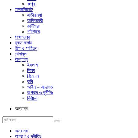
রংপুর
লালমনিরহাট
হাতীবান্ধা
আদিতমারী
কালীগঞ্জ
পাটগ্রাম
সাক্ষাৎকার
মুক্ত কলাম
শিল্প ও সাহিত্য
খেলাধুলা
অন্যান্য
ইসলাম
শিক্ষা
বিনোদন
কৃষি
আইন – আদালত
অপরাধ ও দূর্নীতিঃ
নির্বাচন
অন্যান্য
অন্যান্য
অপরাধ ও দূর্নীতিঃ