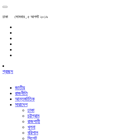
ঢাকা
সোমবার , ৫ আগস্ট ২০১৯
প্রচ্ছদ
জাতীয়
রাজনীতি
আন্তর্জাতিক
সারাদেশ
ঢাকা
চট্টগ্রাম
রাজশাহী
খুলনা
বরিশাল
সিলেট