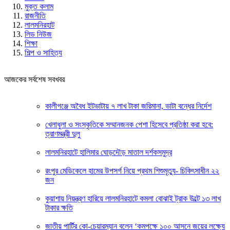
মুক্ত কলাম
রাজনীতি
লালমনিরহাট
লিড নিউজ
শিক্ষা
শিল্প ও সাহিত্য
আজকের সর্বশেষ সবখবর
কালীগঞ্জে অবৈধ ইটভাটায় ৭ লাখ টাকা জরিমানা, ভাটা বন্ধের নির্দেশ
খেলাধুলা ও সংস্কৃতিকে সম্মানজনক পেশা হিসেবে প্রতিষ্ঠা করা হবে:
ত্রাণমন্ত্রী দুলু
লালমনিরহাটে হালিমার ঘোড়দৌড় মাতাল দর্শকসমুদ্র
রংপুর মেডিকেলে হামের উপসর্গ নিয়ে প্রথম শিশুমৃত্যু- চিকিৎসাধীন ২২
জন
কুয়াশায় নিয়ন্ত্রণ হারিয়ে লালমনিরহাটে কমলা বোঝাই ট্রাক উল্টে ১৩ লাখ
টাকার ক্ষতি
জাতীয় পার্টির কো-চেয়ারম্যান বলেন ‘কমপক্ষে ১০০ আসনে জয়ের লক্ষ্যে