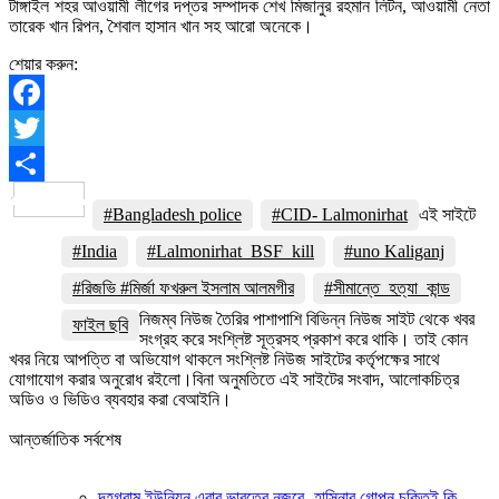
টাঙ্গাইল শহর আওয়ামী লীগের দপ্তর সম্পাদক শেখ মিজানুর রহমান লিটন, আওয়ামী নেতা
তারেক খান রিপন, শৈবাল হাসান খান সহ আরো অনেকে।
শেয়ার করুন:
Facebook
Twitter
Share
#Bangladesh police
#CID- Lalmonirhat
এই সাইটে
#India
#Lalmonirhat_BSF_kill
#uno Kaliganj
#রিজভি #মির্জা ফখরুল ইসলাম আলমগীর
#সীমান্তে_হত্যা_কান্ড
নিজম্ব নিউজ তৈরির পাশাপাশি বিভিন্ন নিউজ সাইট থেকে খবর
ফাইল ছবি
সংগ্রহ করে সংশ্লিষ্ট সূত্রসহ প্রকাশ করে থাকি। তাই কোন
খবর নিয়ে আপত্তি বা অভিযোগ থাকলে সংশ্লিষ্ট নিউজ সাইটের কর্তৃপক্ষের সাথে
যোগাযোগ করার অনুরোধ রইলো।বিনা অনুমতিতে এই সাইটের সংবাদ, আলোকচিত্র
অডিও ও ভিডিও ব্যবহার করা বেআইনি।
আন্তর্জাতিক সর্বশেষ
দহগ্রাম ইউনিয়ন এবার ভারতের নজরে- হাসিনার গোপন চুক্তিই কি