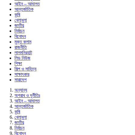
আইন – আদালত
আন্তর্জাতিক
কৃষি
খেলাধুলা
জাতীয়
নির্বাচন
বিনোদন
মুক্ত কলাম
রাজনীতি
লালমনিরহাট
লিড নিউজ
শিক্ষা
শিল্প ও সাহিত্য
সাক্ষাৎকার
সারাদেশ
অন্যান্য
অপরাধ ও দূর্নীতিঃ
আইন – আদালত
আন্তর্জাতিক
কৃষি
খেলাধুলা
জাতীয়
নির্বাচন
বিনোদন