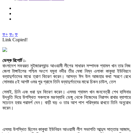
ফ+
ফ-
ফ
Link Copied!
ডেস্ক রিপোর্ট :-
বাংলাদেশ সফররত সুইজারল্যান্ড আওয়ামী লীগের সাধারন সম্পাদক শ্যামল খান তার নিজ
জেলা টাঙ্গাইলের পশ্চিম অংশে যমুনা নদীর তীর ঘেষা নিম্ন এলাকা কাকুয়া ইউনিয়নে
বন্যাদুর্গতদের মাঝে ত্রাণ বিতরণ করেন। আসন্ন ঈদ উল আজহার কথা স্মরণে রেখে
সোমবার ৫ই আগষ্ট ওমর পুর গ্রামে তিনি বন্যাদুর্গতদের মাঝে চিকন চাউল, তেল
সেমাই, চিনি এবং গুরা দুধ বিতরণ করেন। এসময় শ্যামল খান জননেত্রী শেখ হাসিনার
উদ্ধৃতি দিয়ে উপস্থিত সকলকে মরণব্যাধি ডেঙ্গু থেকে নিজেদের নিরাপদ রাখার ব্যাপারে
সচেতন হবার পরামর্শ দেন। বাড়ী ঘড় ও তার আশ পাশ পরিস্কার রাখতে তিনি অনুরোধ
করেন।
এসময় উপস্থিত ছিলেন কাকুয়া ইউনিয়ন আওয়ামী লীগ সভাপতি আব্দুস সাত্তার আজাদ,