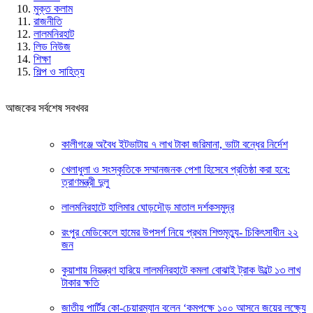
মুক্ত কলাম
রাজনীতি
লালমনিরহাট
লিড নিউজ
শিক্ষা
শিল্প ও সাহিত্য
আজকের সর্বশেষ সবখবর
কালীগঞ্জে অবৈধ ইটভাটায় ৭ লাখ টাকা জরিমানা, ভাটা বন্ধের নির্দেশ
খেলাধুলা ও সংস্কৃতিকে সম্মানজনক পেশা হিসেবে প্রতিষ্ঠা করা হবে:
ত্রাণমন্ত্রী দুলু
লালমনিরহাটে হালিমার ঘোড়দৌড় মাতাল দর্শকসমুদ্র
রংপুর মেডিকেলে হামের উপসর্গ নিয়ে প্রথম শিশুমৃত্যু- চিকিৎসাধীন ২২
জন
কুয়াশায় নিয়ন্ত্রণ হারিয়ে লালমনিরহাটে কমলা বোঝাই ট্রাক উল্টে ১৩ লাখ
টাকার ক্ষতি
জাতীয় পার্টির কো-চেয়ারম্যান বলেন ‘কমপক্ষে ১০০ আসনে জয়ের লক্ষ্যে