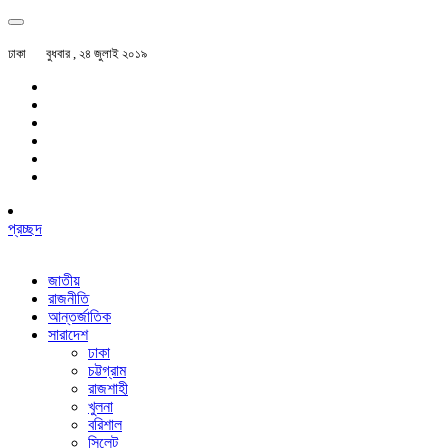
ঢাকা
বুধবার , ২৪ জুলাই ২০১৯
প্রচ্ছদ
জাতীয়
রাজনীতি
আন্তর্জাতিক
সারাদেশ
ঢাকা
চট্টগ্রাম
রাজশাহী
খুলনা
বরিশাল
সিলেট