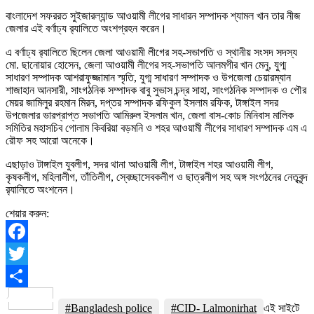
বাংলাদেশ সফররত সুইজারল্যান্ড আওয়ামী লীগের সাধারন সম্পাদক শ্যামল খান তার নীজ
জেলার এই বর্ণাঢ্য র‍্যালিতে অংশগ্রহন করেন।
এ বর্ণাঢ্য র‍্যালিতে ছিলেন জেলা আওয়ামী লীগের সহ-সভাপতি ও স্থানীয় সংসদ সদস্য
মো. ছানোয়ার হোসেন, জেলা আওয়ামী লীগের সহ-সভাপতি আলমগীর খান মেনু, যুগ্ম
সাধারণ সম্পাদক আশরাফুজ্জামান স্মৃতি, যুগ্ম সাধারণ সম্পাদক ও উপজেলা চেয়ারম্যান
শাজাহান আনসারী, সাংগঠনিক সম্পাদক বাবু সুভাস চন্দ্র সাহা, সাংগঠনিক সম্পাদক ও পৌর
মেয়র জামিলুর রহমান মিরন, দপ্তর সম্পাদক রফিকুল ইসলাম রফিক, টাঙ্গাইল সদর
উপজেলার ভারপ্রাপ্ত সভাপতি আমিরুল ইসলাম খান, জেলা বাস-কোচ মিনিবাস মালিক
সমিতির মহাসচিব গোলাম কিবরিয়া বড়মনি ও শহর আওয়ামী লীগের সাধারণ সম্পাদক এম এ
রৌফ সহ আরো অনেকে।
এছাড়াও টাঙ্গাইল যুবলীগ, সদর থানা আওয়ামী লীগ, টাঙ্গাইল শহর আওয়ামী লীগ,
কৃষকলীগ, মহিলালীগ, তাঁতিলীগ, স্বেচ্ছাসেবকলীগ ও ছাত্রলীগ সহ অঙ্গ সংগঠনের নেতৃবৃন্দ
র‍্যালিতে অংশনেন।
শেয়ার করুন:
Facebook
Twitter
Share
#Bangladesh police
#CID- Lalmonirhat
এই সাইটে