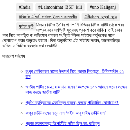
#India
#Lalmonirhat_BSF_kill
#uno Kaliganj
#রিজভি #মির্জা ফখরুল ইসলাম আলমগীর
#সীমান্তে_হত্যা_কান্ড
নিজম্ব নিউজ তৈরির পাশাপাশি বিভিন্ন নিউজ সাইট থেকে খবর
ফাইল ছবি
সংগ্রহ করে সংশ্লিষ্ট সূত্রসহ প্রকাশ করে থাকি। তাই কোন
খবর নিয়ে আপত্তি বা অভিযোগ থাকলে সংশ্লিষ্ট নিউজ সাইটের কর্তৃপক্ষের সাথে
যোগাযোগ করার অনুরোধ রইলো।বিনা অনুমতিতে এই সাইটের সংবাদ, আলোকচিত্র
অডিও ও ভিডিও ব্যবহার করা বেআইনি।
সারাদেশ সর্বশেষ
রংপুর মেডিকেলে হামের উপসর্গ নিয়ে প্রথম শিশুমৃত্যু- চিকিৎসাধীন ২২
জন
জাতীয় পার্টির কো-চেয়ারম্যান বলেন ‘কমপক্ষে ১০০ আসনে জয়ের লক্ষ্যে
কাজ করছে জাতীয় পার্টি’
প্রবীণ ব্যক্তিদের একাকিত্ব বাড়ছে, কমছে পারিবারিক যোগাযোগ!
রংপুর স্টেডিয়ামের নতুন নাম ‘শহীদ আবু সাঈদ স্টেডিয়াম’
প্রথম ময়নাতদন্ত রিপোর্টটিই সঠিক ছিল-ডা. রাজিবুল