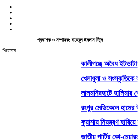
প্রকাশক ও সম্পাদক: রাহেবুল ইসলাম টিটুল
শিরোনাম
কালীগঞ্জে অবৈধ ইটভাটায় ৭
খেলাধুলা ও সংস্কৃতিকে সম্ম
লালমনিরহাটে হালিমার ঘোড়
রংপুর মেডিকেলে হামের উপস
কুয়াশায় নিয়ন্ত্রণ হারিয়ে 
জাতীয় পার্টির কো-চেয়ারম্