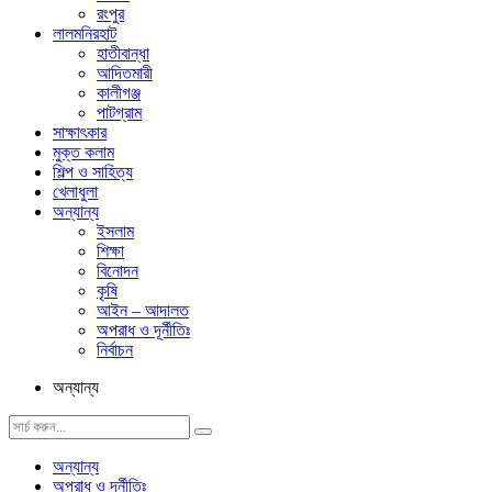
রংপুর
লালমনিরহাট
হাতীবান্ধা
আদিতমারী
কালীগঞ্জ
পাটগ্রাম
সাক্ষাৎকার
মুক্ত কলাম
শিল্প ও সাহিত্য
খেলাধুলা
অন্যান্য
ইসলাম
শিক্ষা
বিনোদন
কৃষি
আইন – আদালত
অপরাধ ও দূর্নীতিঃ
নির্বাচন
অন্যান্য
অন্যান্য
অপরাধ ও দূর্নীতিঃ