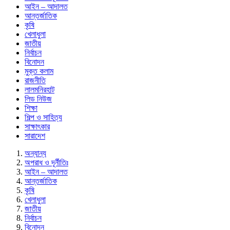
আইন – আদালত
আন্তর্জাতিক
কৃষি
খেলাধুলা
জাতীয়
নির্বাচন
বিনোদন
মুক্ত কলাম
রাজনীতি
লালমনিরহাট
লিড নিউজ
শিক্ষা
শিল্প ও সাহিত্য
সাক্ষাৎকার
সারাদেশ
অন্যান্য
অপরাধ ও দূর্নীতিঃ
আইন – আদালত
আন্তর্জাতিক
কৃষি
খেলাধুলা
জাতীয়
নির্বাচন
বিনোদন