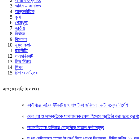
অপরাধ ও দূর্নীতিঃ
আইন – আদালত
আন্তর্জাতিক
কৃষি
খেলাধুলা
জাতীয়
নির্বাচন
বিনোদন
মুক্ত কলাম
রাজনীতি
লালমনিরহাট
লিড নিউজ
শিক্ষা
শিল্প ও সাহিত্য
আজকের সর্বশেষ সবখবর
কালীগঞ্জে অবৈধ ইটভাটায় ৭ লাখ টাকা জরিমানা, ভাটা বন্ধের নির্দেশ
খেলাধুলা ও সংস্কৃতিকে সম্মানজনক পেশা হিসেবে প্রতিষ্ঠা করা হবে: ত্রাণমন্ত
লালমনিরহাটে হালিমার ঘোড়দৌড় মাতাল দর্শকসমুদ্র
রংপুর মেডিকেলে হামের উপসর্গ নিয়ে প্রথম শিশুমৃত্যু- চিকিৎসাধীন ২২ জন