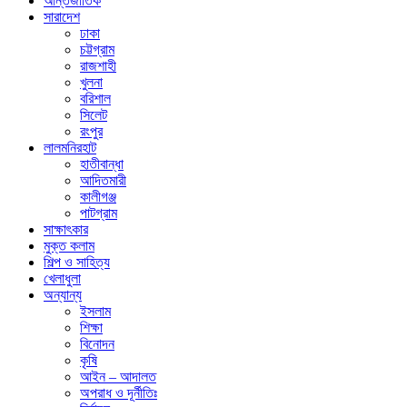
আন্তর্জাতিক
সারাদেশ
ঢাকা
চট্টগ্রাম
রাজশাহী
খুলনা
বরিশাল
সিলেট
রংপুর
লালমনিরহাট
হাতীবান্ধা
আদিতমারী
কালীগঞ্জ
পাটগ্রাম
সাক্ষাৎকার
মুক্ত কলাম
শিল্প ও সাহিত্য
খেলাধুলা
অন্যান্য
ইসলাম
শিক্ষা
বিনোদন
কৃষি
আইন – আদালত
অপরাধ ও দূর্নীতিঃ