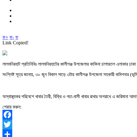
ফ+
ফ-
ফ
Link Copied!
লালমনিরহাট প্রতিনিধিঃ লালমনিরহাটের কালীগঞ্জ উপজেলার কাকিনা চাপারতল এলাকার ঢা
সংশ্লিষ্ট সূত্র জানায়, ৩০ জুন বিকাল সাড়ে ৩টায় কালীগঞ্জ উপজেলা সহকারী কমিশনার (ভূ
অস্বাস্থ্যকর পরিবেশে খাবার তৈরী, বিক্রি ও পচা-বাসী খাবার রাখার অপরাধে এ জরিমানা আ
শেয়ার করুন:
Facebook
Twitter