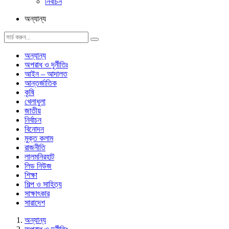
নির্বাচন
অন্যান্য
অন্যান্য
অপরাধ ও দূর্নীতিঃ
আইন – আদালত
আন্তর্জাতিক
কৃষি
খেলাধুলা
জাতীয়
নির্বাচন
বিনোদন
মুক্ত কলাম
রাজনীতি
লালমনিরহাট
লিড নিউজ
শিক্ষা
শিল্প ও সাহিত্য
সাক্ষাৎকার
সারাদেশ
অন্যান্য