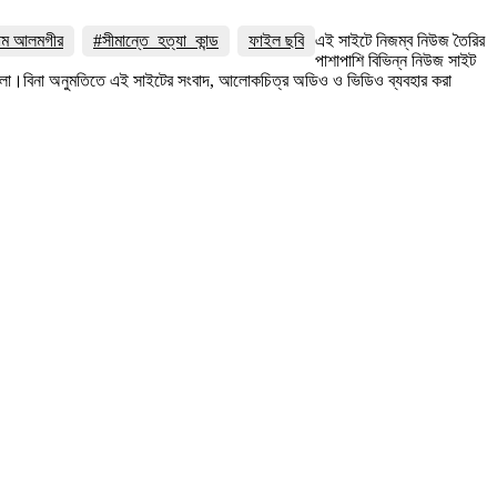
লাম আলমগীর
#সীমান্তে_হত্যা_কান্ড
ফাইল ছবি
এই সাইটে নিজম্ব নিউজ তৈরির
পাশাপাশি বিভিন্ন নিউজ সাইট
 রইলো।বিনা অনুমতিতে এই সাইটের সংবাদ, আলোকচিত্র অডিও ও ভিডিও ব্যবহার করা