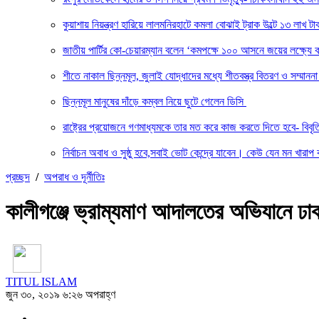
কুয়াশায় নিয়ন্ত্রণ হারিয়ে লালমনিরহাটে কমলা বোঝাই ট্রাক উল্টে ১৩ লাখ টাক
জাতীয় পার্টির কো-চেয়ারম্যান বলেন ‘কমপক্ষে ১০০ আসনে জয়ের লক্ষ্যে ক
শীতে নাকাল ছিন্নমূল, জুলাই যোদ্ধাদের মধ্যে শীতবস্ত্র বিতরণ ও সম্মা
ছিন্নমূল মানুষের দাঁড়ে কম্বল নিয়ে ছুটে গেলেন ডিসি
রাষ্ট্রের প্রয়োজনে গণমাধ্যমকে তার মত করে কাজ করতে দিতে হবে- বিবৃ
নির্বাচন অবাধ ও সুষ্ঠু হবে,সবাই ভোট কেন্দ্রে যাবেন। কেউ যেন মন খারাপ 
প্রচ্ছদ
/
অপরাধ ও দূর্নীতিঃ
কালীগঞ্জে ভ্রাম্যমাণ আদালতের অভিযানে ঢা
TITUL ISLAM
জুন ৩০, ২০১৯ ৬:২৬ অপরাহ্ণ