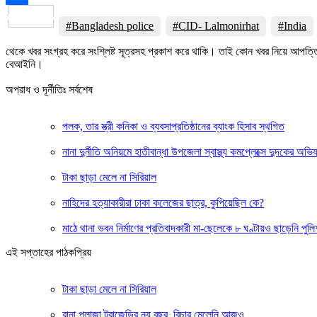
Share
#Bangladesh police
#CID- Lalmonirhat
#India
থেকে খবর সংগ্রহ করে সংশ্লিষ্ট সূত্রসহ প্রকাশ করে থাকি। তাই কোন খবর নিয়ে আপত্
বেআইনি।
অপরাধ ও দূর্নীতিঃ সর্বশেষ
পলক, তার স্ত্রী কনিকা ও ব্যবসাপ্রতিষ্ঠানের ব্যাংক হিসাব স্থগিত
নানা দুর্নীতি অনিয়মে হাতীবান্ধা উপজেলা স্বাস্থ্য কমপ্লেক্সে দুদকের অভি
টাকা ছাড়া মেলে না সিরিয়াল
নাহিদের হত্যাকারীরা ঢাকা কলেজের ছাত্র, কুপিয়েছিল কে?
মাঠে থানা ভবন নির্মাণের প্রতিবাদকারী মা-ছেলেকে ৮ ঘণ্টায়ও ছাড়েনি পুলি
এই সপ্তাহের পাঠকপ্রিয়
টাকা ছাড়া মেলে না সিরিয়াল
রানা প্লাজা ট্রাজেডির নয় বছর, বিচার মেলেনি আজও