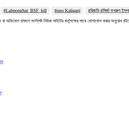
#Lalmonirhat_BSF_kill
#uno Kaliganj
#রিজভি #মির্জা ফখরুল ইস
তি বা অভিযোগ থাকলে সংশ্লিষ্ট নিউজ সাইটের কর্তৃপক্ষের সাথে যোগাযোগ করার অনুরোধ
যান
শ