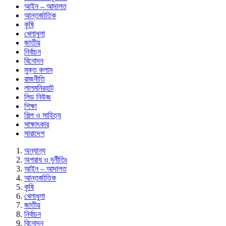
আইন – আদালত
আন্তর্জাতিক
কৃষি
খেলাধুলা
জাতীয়
নির্বাচন
বিনোদন
মুক্ত কলাম
রাজনীতি
লালমনিরহাট
লিড নিউজ
শিক্ষা
শিল্প ও সাহিত্য
সাক্ষাৎকার
সারাদেশ
অন্যান্য
অপরাধ ও দূর্নীতিঃ
আইন – আদালত
আন্তর্জাতিক
কৃষি
খেলাধুলা
জাতীয়
নির্বাচন
বিনোদন