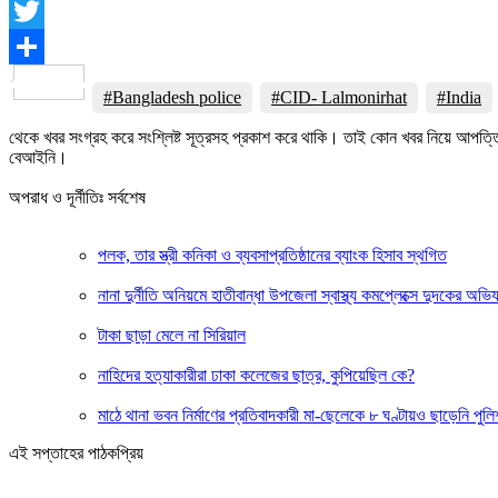
Facebook
Twitter
Share
#Bangladesh police
#CID- Lalmonirhat
#India
থেকে খবর সংগ্রহ করে সংশ্লিষ্ট সূত্রসহ প্রকাশ করে থাকি। তাই কোন খবর নিয়ে আপত্
বেআইনি।
অপরাধ ও দূর্নীতিঃ সর্বশেষ
পলক, তার স্ত্রী কনিকা ও ব্যবসাপ্রতিষ্ঠানের ব্যাংক হিসাব স্থগিত
নানা দুর্নীতি অনিয়মে হাতীবান্ধা উপজেলা স্বাস্থ্য কমপ্লেক্সে দুদকের অভি
টাকা ছাড়া মেলে না সিরিয়াল
নাহিদের হত্যাকারীরা ঢাকা কলেজের ছাত্র, কুপিয়েছিল কে?
মাঠে থানা ভবন নির্মাণের প্রতিবাদকারী মা-ছেলেকে ৮ ঘণ্টায়ও ছাড়েনি পুলি
এই সপ্তাহের পাঠকপ্রিয়