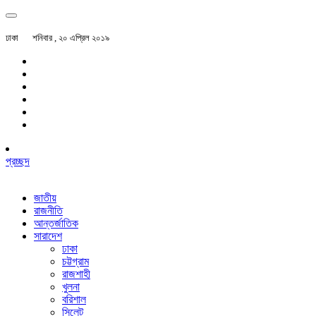
ঢাকা
শনিবার , ২০ এপ্রিল ২০১৯
প্রচ্ছদ
জাতীয়
রাজনীতি
আন্তর্জাতিক
সারাদেশ
ঢাকা
চট্টগ্রাম
রাজশাহী
খুলনা
বরিশাল
সিলেট