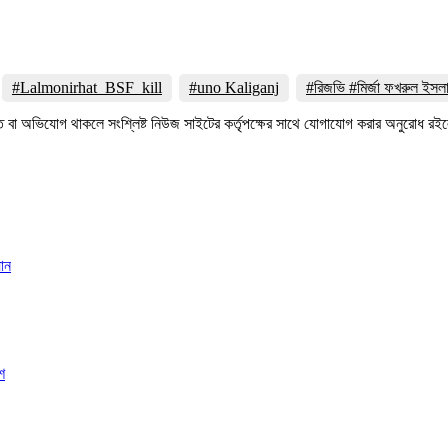
#Lalmonirhat_BSF_kill
#uno Kaliganj
#রিজভি #মির্জা ফখরুল ইস
তি বা অভিযোগ থাকলে সংশ্লিষ্ট নিউজ সাইটের কর্তৃপক্ষের সাথে যোগাযোগ করার অনুরোধ
যান
শ