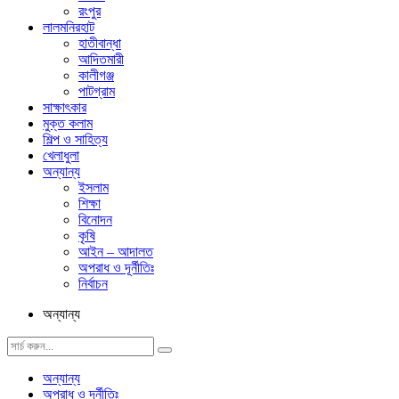
রংপুর
লালমনিরহাট
হাতীবান্ধা
আদিতমারী
কালীগঞ্জ
পাটগ্রাম
সাক্ষাৎকার
মুক্ত কলাম
শিল্প ও সাহিত্য
খেলাধুলা
অন্যান্য
ইসলাম
শিক্ষা
বিনোদন
কৃষি
আইন – আদালত
অপরাধ ও দূর্নীতিঃ
নির্বাচন
অন্যান্য
অন্যান্য
অপরাধ ও দূর্নীতিঃ