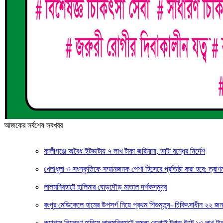
আজকের সর্বশেষ সবখবর
কালীগঞ্জে অবৈধ ইটভাটায় ৭ লাখ টাকা জরিমানা, ভাটা বন্ধের নির্দেশ
খেলাধুলা ও সংস্কৃতিকে সম্মানজনক পেশা হিসেবে প্রতিষ্ঠা করা হবে: ত্রাণমন্ত
লালমনিরহাটে হালিমার ঘোড়দৌড় মাতাল দর্শকসমুদ্র
রংপুর মেডিকেলে হামের উপসর্গ নিয়ে প্রথম শিশুমৃত্যু- চিকিৎসাধীন ২২ জন
কুয়াশায় নিয়ন্ত্রণ হারিয়ে লালমনিরহাটে কমলা বোঝাই ট্রাক উল্টে ১৩ লাখ টাক