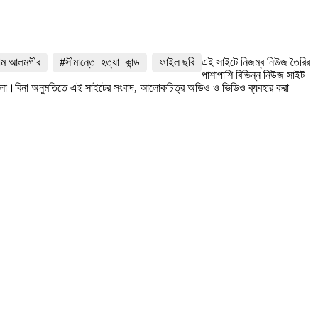
লাম আলমগীর
#সীমান্তে_হত্যা_কান্ড
ফাইল ছবি
এই সাইটে নিজম্ব নিউজ তৈরির
পাশাপাশি বিভিন্ন নিউজ সাইট
 রইলো।বিনা অনুমতিতে এই সাইটের সংবাদ, আলোকচিত্র অডিও ও ভিডিও ব্যবহার করা