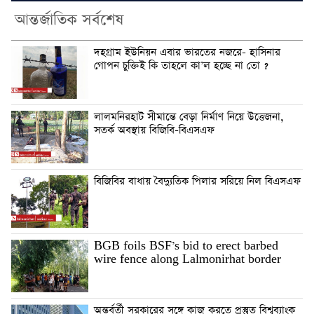
আন্তর্জাতিক সর্বশেষ
দহগ্রাম ইউনিয়ন এবার ভারতের নজরে- হাসিনার
গোপন চুক্তিই কি তাহলে কা’ল হচ্ছে না তো ?
লালমনিরহাট সীমান্তে বেড়া নির্মাণ নিয়ে উত্তেজনা,
সতর্ক অবস্থায় বিজিবি-বিএসএফ
বিজিবির বাধায় বৈদ্যুতিক পিলার সরিয়ে নিল বিএসএফ
BGB foils BSF’s bid to erect barbed
wire fence along Lalmonirhat border
অন্তর্বর্তী সরকারের সঙ্গে কাজ করতে প্রস্তুত বিশ্বব্যাংক