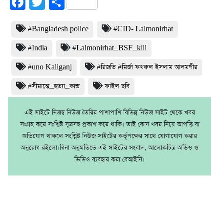
Facebook
Twitter
Share
#Bangladesh police
#CID- Lalmonirhat
#India
#Lalmonirhat_BSF_kill
#uno Kaliganj
#রিজভি #মির্জা ফখরুল ইসলাম আলমগীর
#সীমান্তে_হত্যা_কান্ড
ফাইল ছবি
এই সাইটে নিজম্ব নিউজ তৈরির পাশাপাশি বিভিন্ন নিউজ সাইট থেকে খবর
সংগ্রহ করে সংশ্লিষ্ট সূত্রসহ প্রকাশ করে থাকি। তাই কোন খবর নিয়ে আপত্তি বা
অভিযোগ থাকলে সংশ্লিষ্ট নিউজ সাইটের কর্তৃপক্ষের সাথে যোগাযোগ করার
অনুরোধ রইলো।বিনা অনুমতিতে এই সাইটের সংবাদ, আলোকচিত্র অডিও ও
ভিডিও ব্যবহার করা বেআইনি।