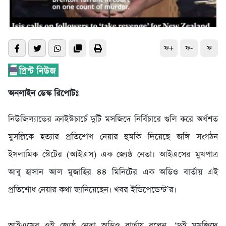
ফ+
ফ-
ফ
অনলাইন ডেস্ক রিপোটঃ
নিউজিল্যান্ডের ক্রাইস্টচার্চে দুটি মসজিদে নির্বিচারে গুলি করে অর্ধশত
মুসল্লিকে হত্যার প্রতিশোধ নেয়ার হুমকি দিয়েছে জঙ্গি সংগঠন
ইসলামিক স্টেটের (আইএস) এক জ্যেষ্ঠ নেতা। আইএসের মুখপাত্র
আবু হাসান আল মুজাহির ৪৪ মিনিটের এক অডিও বার্তায় এই
প্রতিশোধ নেয়ার কথা জানিয়েছেন। খবর ইন্ডিপেন্ডেন্ট’র।
আইএসের ওই জ্যেষ্ঠ নেতা অডিও বার্তায় বলেন, ‘দুই মসজিদে