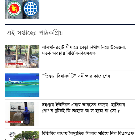
এই সপ্তাহের পাঠকপ্রিয়
লালমনিরহাট সীমান্তে বেড়া নির্মাণ নিয়ে উত্তেজনা,
সতর্ক অবস্থায় বিজিবি-বিএসএফ
‘‘তিস্তায় বিমানঘাঁটি’’ সমীক্ষার কাজ শেষ
দহগ্রাম ইউনিয়ন এবার ভারতের নজরে- হাসিনার
গোপন চুক্তিই কি তাহলে কা’ল হচ্ছে না তো ?
বিজিবির বাধায় বৈদ্যুতিক পিলার সরিয়ে নিল বিএসএফ