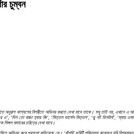
র চুম্বন
 অনুরাগ কাশ্যপের বিপরীতে অভিনয় করতে দেখা যাবে তাকে। শুধু তাই নয়, এখানে এ অভিনেত
ও’, ‘দিল তো বাচ্চা হ্যায় জি’, ‘মিত্তল ভার্সেস মিত্তল’, ‘ডু নট ডিসটার্ব’, ‘ম্যায় 
 সিঙ্গল মাদারের চরিত্রে দেখা যাবে।
ছবিতে অভিনয় করে প্রশংসা কুড়িয়েছে সে। ‘বাঁশরি’ ছবিটি পরিচালনা করেছেন হরি বিশ্বনাথন।