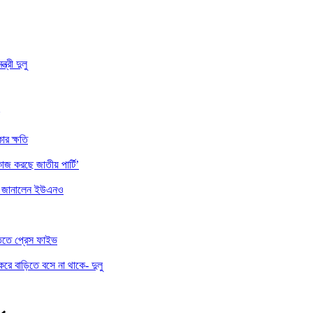
্রী দুলু
ার ক্ষতি
াজ করছে জাতীয় পার্টি’
ননা জানালেন ইউএনও
তিতে প্রেস ফাইভ
করে বাড়িতে বসে না থাকে- দুলু