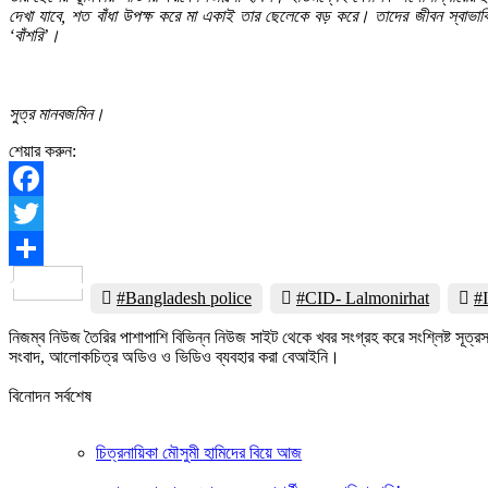
দেখা যাবে, শত বাঁধা উপক্ষ করে মা একাই তার ছেলেকে বড় করে। তাদের জীবন স্বাভাব
‘বাঁশরি’।
সুত্র মানবজমিন।
শেয়ার করুন:
Facebook
Twitter
Share
#Bangladesh police
#CID- Lalmonirhat
#
নিজম্ব নিউজ তৈরির পাশাপাশি বিভিন্ন নিউজ সাইট থেকে খবর সংগ্রহ করে সংশ্লিষ্ট সূ
সংবাদ, আলোকচিত্র অডিও ও ভিডিও ব্যবহার করা বেআইনি।
বিনোদন সর্বশেষ
চিত্রনায়িকা মৌসুমী হামিদের বিয়ে আজ