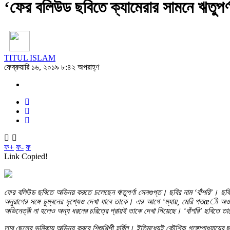
‘ফের বলিউড ছবিতে ক্যামেরার সামনে ঋতুপর্ণা
TITUL ISLAM
ফেব্রুয়ারি ১৬, ২০১৯ ৮:৪২ অপরাহ্ণ
ফ+
ফ-
ফ
Link Copied!
ফের বলিউড ছবিতে অভিনয় করতে চলেছেন ঋতুপর্ণা সেনগুপ্ত। ছবির নাম ‘বাঁশরি’। ছবিতে
অনুরাগের সঙ্গে চুম্বনের দৃশ্যেও দেখা যাবে তাকে। এর আগে ‘ম্যায়, মেরি পতœী অওর 
অভিনেত্রী না হলেও অন্য ধরনের চরিত্রে প্রায়ই তাকে দেখা গিয়েছে। ‘বাঁশরি’ ছবিতে তাকে
তার ছেলের ভূমিকায় অভিনয় করবে শিশুশিল্পী হর্ষিল। ইতিমধ্যেই কৌশিক গঙ্গোপাধ্যায়ের 