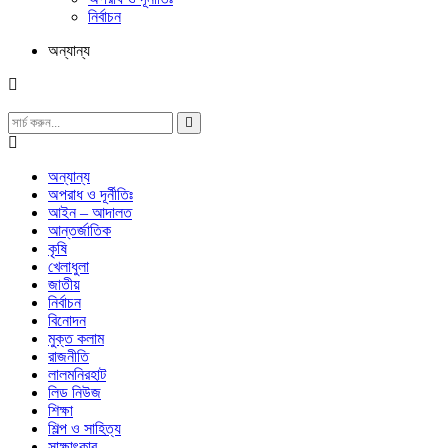
নির্বাচন
অন্যান্য
অন্যান্য
অপরাধ ও দূর্নীতিঃ
আইন – আদালত
আন্তর্জাতিক
কৃষি
খেলাধুলা
জাতীয়
নির্বাচন
বিনোদন
মুক্ত কলাম
রাজনীতি
লালমনিরহাট
লিড নিউজ
শিক্ষা
শিল্প ও সাহিত্য
সাক্ষাৎকার