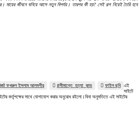
ের। মায়ের জীবনে ঘনিয়ে আসে নতুন বিপর্যয়। তারপর কী হয়? সেই গল্প নিয়েই তৈরি হবে
ির্জা ফখরুল ইসলাম আলমগীর
#সীমান্তে_হত্যা_কান্ড
ফাইল ছবি
এই
সাইটে
সাইটের কর্তৃপক্ষের সাথে যোগাযোগ করার অনুরোধ রইলো।বিনা অনুমতিতে এই সাইটের