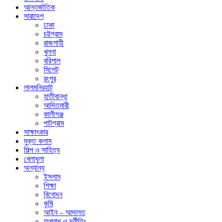
আন্তর্জাতিক
সারাদেশ
ঢাকা
চট্টগ্রাম
রাজশাহী
খুলনা
বরিশাল
সিলেট
রংপুর
লালমনিরহাট
হাতীবান্ধা
আদিতমারী
কালীগঞ্জ
পাটগ্রাম
সাক্ষাৎকার
মুক্ত কলাম
শিল্প ও সাহিত্য
খেলাধুলা
অন্যান্য
ইসলাম
শিক্ষা
বিনোদন
কৃষি
আইন – আদালত
অপরাধ ও দূর্নীতিঃ