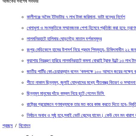
আজকের সর্বশেষ সবখবর
কালীগঞ্জে অবৈধ ইটভাটায় ৭ লাখ টাকা জরিমানা, ভাটা বন্ধের নির্দেশ
খেলাধুলা ও সংস্কৃতিকে সম্মানজনক পেশা হিসেবে প্রতিষ্ঠা করা হবে: ত্রাণমন্ত
লালমনিরহাটে হালিমার ঘোড়দৌড় মাতাল দর্শকসমুদ্র
রংপুর মেডিকেলে হামের উপসর্গ নিয়ে প্রথম শিশুমৃত্যু- চিকিৎসাধীন ২২ জন
কুয়াশায় নিয়ন্ত্রণ হারিয়ে লালমনিরহাটে কমলা বোঝাই ট্রাক উল্টে ১৩ লাখ টাক
জাতীয় পার্টির কো-চেয়ারম্যান বলেন ‘কমপক্ষে ১০০ আসনে জয়ের লক্ষ্যে ক
শীতে নাকাল ছিন্নমূল, জুলাই যোদ্ধাদের মধ্যে শীতবস্ত্র বিতরণ ও সম্মা
ছিন্নমূল মানুষের দাঁড়ে কম্বল নিয়ে ছুটে গেলেন ডিসি
রাষ্ট্রের প্রয়োজনে গণমাধ্যমকে তার মত করে কাজ করতে দিতে হবে- বিবৃ
নির্বাচন অবাধ ও সুষ্ঠু হবে,সবাই ভোট কেন্দ্রে যাবেন। কেউ যেন মন খারাপ 
প্রচ্ছদ
/
বিনোদন