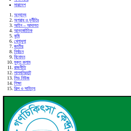
সারাদেশ
অন্যান্য
অপরাধ ও দূর্নীতিঃ
আইন – আদালত
আন্তর্জাতিক
কৃষি
খেলাধুলা
জাতীয়
নির্বাচন
বিনোদন
মুক্ত কলাম
রাজনীতি
লালমনিরহাট
লিড নিউজ
শিক্ষা
শিল্প ও সাহিত্য