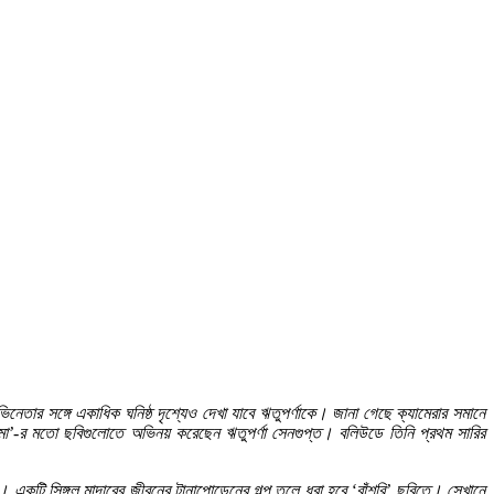
ার সঙ্গে একাধিক ঘনিষ্ঠ দৃশ্যেও দেখা যাবে ঋতুপর্ণাকে। জানা গেছে ক্যামেরার সমানে
ওসামা’-র মতো ছবিগুলোতে অভিনয় করেছেন ঋতুপর্ণা সেনগুপ্ত। বলিউডে তিনি প্রথম সারির
 একটি সিঙ্গল মাদারের জীবনের টানাপোড়েনের গল্প তুলে ধরা হবে ‘বাঁশরি’ ছবিতে। সেখানে