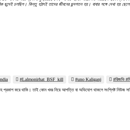
িক ছন্দেই চলছিল। কিন্তু হঠাৎই তাদের জীবনের ছন্দপতন হয়। বাবার সঙ্গে দেখা হয় ছেল
India
#Lalmonirhat_BSF_kill
#uno Kaliganj
#রিজভি #ম
ত্রসহ প্রকাশ করে থাকি। তাই কোন খবর নিয়ে আপত্তি বা অভিযোগ থাকলে সংশ্লিষ্ট নিউজ 