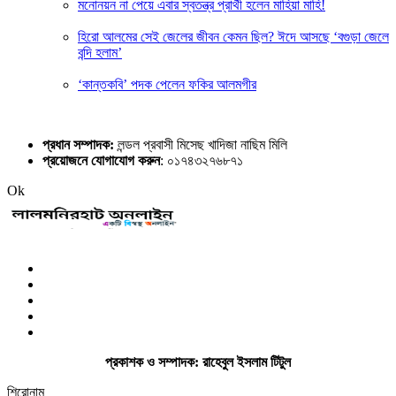
মনোনয়ন না পেয়ে এবার স্বতন্ত্র প্রার্থী হলেন মাহিয়া মাহি!
হিরো আলমের সেই জেলের জীবন কেমন ছিল? ঈদে আসছে ‘বগুড়া জেলে
বন্দি হলাম’
‘কান্তকবি’ পদক পেলেন ফকির আলমগীর
প্রধান সম্পাদক:
লন্ডল প্রবাসী মিসেছ খাদিজা নাছিম মিলি
প্রয়োজনে যোগাযোগ করুন
: ০১৭৪৩২৭৬৮৭১
Ok
প্রকাশক ও সম্পাদক: রাহেবুল ইসলাম টিটুল
শিরোনাম