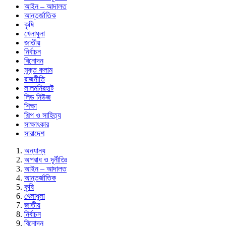
আইন – আদালত
আন্তর্জাতিক
কৃষি
খেলাধুলা
জাতীয়
নির্বাচন
বিনোদন
মুক্ত কলাম
রাজনীতি
লালমনিরহাট
লিড নিউজ
শিক্ষা
শিল্প ও সাহিত্য
সাক্ষাৎকার
সারাদেশ
অন্যান্য
অপরাধ ও দূর্নীতিঃ
আইন – আদালত
আন্তর্জাতিক
কৃষি
খেলাধুলা
জাতীয়
নির্বাচন
বিনোদন