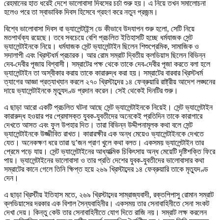
রেহমানের হাত ধরেই দেশে ভালোবাসা দিবসের চর্চা শুরু হয়। এ নিয়ে তখন সমালোচনা
হলেও পরে তা স্বাভাবিক দিবস হিসেবে গ্রহণ করে নতুন প্রজন্ম।
বিশ্বে ভালোবাসা দিবস বা ভ্যালেন্টাইন্স ডে কীভাবে উদযাপন শুরু হলো, সেটি নিয়ে
মতপার্থক্য রয়েছে। তবে সবচেয়ে বেশি প্রচলিত ইতিহাসটি হচ্ছে ধর্মযাজক সেন্ট
ভ্যালেন্টাইনকে নিয়ে। ধর্মযাজক সেন্ট ভ্যালেন্টাইন ছিলেন শিশুপ্রেমিক, সামাজিক ও
সদালাপী এবং খ্রিস্টধর্ম প্রচারক। আর রোম সম্রাট দ্বিতীয় ক্লডিয়াস ছিলেন বিভিন্ন
দেব-দেবীর পূজায় বিশ্বাসী। সম্রাটের পক্ষ থেকে তাকে দেব-দেবীর পূজা করতে বলা হলে
ভ্যালেন্টাইন তা অস্বীকার করায় তাকে কারারুদ্ধ করা হয়। সম্রাটের বারবার খ্রিস্টধর্ম
ত্যাগের আজ্ঞা প্রত্যাখ্যান করলে ২৭০ খ্রিস্টাব্দের ১৪ ফেব্রুয়ারি রাষ্ট্রীয় আদেশ লঙ্ঘনের
দায়ে ভ্যালেন্টাইনকে মৃত্যুদণ্ড প্রদান করেন। সেই থেকেই দিনটির শুরু।
এ ছাড়া আরো একটি প্রচলিত ঘটনা আছে সেন্ট ভ্যালেন্টাইনকে নিয়েই। সেন্ট ভ্যালেন্টাইন
কারারুদ্ধ হওয়ার পর প্রেমাসক্ত যুবক-যুবতীদের অনেকেই প্রতিদিন তাকে কারাগারে
দেখতে আসত এবং ফুল উপহার দিত। তারা বিভিন্ন উদ্দীপনামূলক কথা বলে সেন্ট
ভ্যালেন্টাইনকে উজ্জীবিত রাখত। কারারক্ষীর এক অন্ধ মেয়েও ভ্যালেন্টাইনকে দেখতে
যেত। অনেকক্ষণ ধরে তারা দু’জন প্রাণ খুলে কথা বলত। একসময় ভ্যালেন্টাইন তার
প্রেমে পড়ে যায়। সেন্ট ভ্যালেন্টাইনের আধ্যাত্মিক চিকিৎসায় অন্ধ মেয়েটি দৃষ্টিশক্তি ফিরে
পায়। ভ্যালেন্টাইনের ভালোবাসা ও তার প্রতি দেশের যুবক-যুবতীদের ভালোবাসার কথা
সম্রাটের কানে গেলে তিনি ক্ষিপ্ত হয়ে ২৬৯ খ্রিস্টাব্দের ১৪ ফেব্রুয়ারি তাকে মৃত্যুদণ্ড
দেন।
এ ছাড়া খ্রিস্টীয় ইতিহাস মতে, ২৬৯ খ্রিস্টাব্দের সাম্রাজ্যবাদী, রক্তপিপাসু রোমান সম্রাট
ক্লডিয়াসের দরকার এক বিশাল সৈন্যবাহিনীর। একসময় তার সেনাবাহিনীতে সেনা সংকট
দেখা দেয়। কিন্তু কেউ তার সেনাবাহিনীতে যোগ দিতে রাজি নয়। সম্রাট লক্ষ করলেন