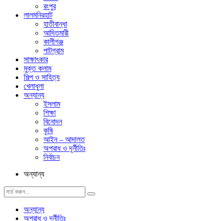
রংপুর
লালমনিরহাট
হাতীবান্ধা
আদিতমারী
কালীগঞ্জ
পাটগ্রাম
সাক্ষাৎকার
মুক্ত কলাম
শিল্প ও সাহিত্য
খেলাধুলা
অন্যান্য
ইসলাম
শিক্ষা
বিনোদন
কৃষি
আইন – আদালত
অপরাধ ও দূর্নীতিঃ
নির্বাচন
অন্যান্য
অন্যান্য
অপরাধ ও দূর্নীতিঃ