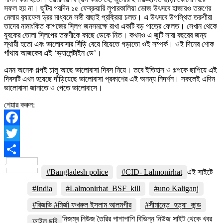
সফল হয় না। ছুটির পরদিন ১৫ ফেব্রুয়ারি লুপারকালিয়া ভোজ উৎসবে হাজারও তরুণের
মেলায় র‍্যাফেল ড্রর মাধ্যমে সঙ্গী বাছাই প্রক্রিয়া চলত। এ উৎসবে উপস্থিত তরুণীরা
তাদের নামাংকিত কাগজের স্লিপ জনসমক্ষে রাখা একটি বড় পাত্রে ফেলত। সেখান থেকে
যুবকের তোলা স্লিপের তরুণীকে কাছে ডেকে নিত। কখনও এ জুটি সারা বছরের জন্য
স্থায়ী হতো এবং ভালোবাসার সিঁড়ি বেয়ে বিয়েতে গড়াতো ওই সম্পর্ক। ওই দিনের শোক
গাঁথায় আজকের এই ‘ভ্যালেন্টাইন ডে’।
এমন অনেক গল্পই চালু আছে ভালোবাসা দিবস নিয়ে। তবে ইতিহাস ও গল্পকে ছাপিয়ে এই
দিবসটি এখন হয়েছে দাঁড়িয়েছে ভালোবাসা প্রকাশের এই অনন্য নিদর্শন। সকলেই এদিন
ভালোবাসা জানাতে ও পেতে ভালোবাসে।
শেয়ার করুন:
Facebook
Twitter
Share
#Bangladesh police
#CID- Lalmonirhat
এই সাইটে
#India
#Lalmonirhat_BSF_kill
#uno Kaliganj
#রিজভি #মির্জা ফখরুল ইসলাম আলমগীর
#সীমান্তে_হত্যা_কান্ড
নিজম্ব নিউজ তৈরির পাশাপাশি বিভিন্ন নিউজ সাইট থেকে খবর
ফাইল ছবি