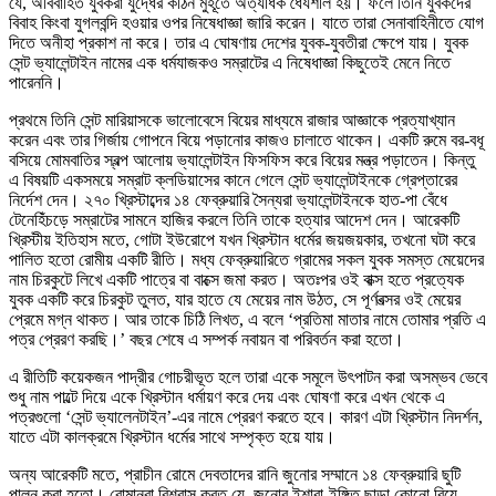
যে, অবিবাহিত যুবকরা যুদ্ধের কঠিন মুহূর্তে অত্যধিক ধৈর্যশীল হয়। ফলে তিনি যুবকদের
বিবাহ কিংবা যুগলবন্দি হওয়ার ওপর নিষেধাজ্ঞা জারি করেন। যাতে তারা সেনাবাহিনীতে যোগ
দিতে অনীহা প্রকাশ না করে। তার এ ঘোষণায় দেশের যুবক-যুবতীরা ক্ষেপে যায়। যুবক
সেন্ট ভ্যালেন্টাইন নামের এক ধর্মযাজকও সম্রাটের এ নিষেধাজ্ঞা কিছুতেই মেনে নিতে
পারেননি।
প্রথমে তিনি সেন্ট মারিয়াসকে ভালোবেসে বিয়ের মাধ্যমে রাজার আজ্ঞাকে প্রত্যাখ্যান
করেন এবং তার গির্জায় গোপনে বিয়ে পড়ানোর কাজও চালাতে থাকেন। একটি রুমে বর-বধূ
বসিয়ে মোমবাতির স্বল্প আলোয় ভ্যালেন্টাইন ফিসফিস করে বিয়ের মন্ত্র পড়াতেন। কিন্তু
এ বিষয়টি একসময়ে সম্রাট ক্লডিয়াসের কানে গেলে সেন্ট ভ্যালেন্টাইনকে গ্রেপ্তারের
নির্দেশ দেন। ২৭০ খ্রিস্টাব্দের ১৪ ফেব্রুয়ারি সৈন্যরা ভ্যালেন্টাইনকে হাত-পা বেঁধে
টেনেহিঁচড়ে সম্রাটের সামনে হাজির করলে তিনি তাকে হত্যার আদেশ দেন। আরেকটি
খ্রিস্টীয় ইতিহাস মতে, গোটা ইউরোপে যখন খ্রিস্টান ধর্মের জয়জয়কার, তখনো ঘটা করে
পালিত হতো রোমীয় একটি রীতি। মধ্য ফেব্রুয়ারিতে গ্রামের সকল যুবক সমস্ত মেয়েদের
নাম চিরকুটে লিখে একটি পাত্রে বা বাক্সে জমা করত। অতঃপর ওই বাক্স হতে প্রত্যেক
যুবক একটি করে চিরকুট তুলত, যার হাতে যে মেয়ের নাম উঠত, সে পূর্ণবত্সর ওই মেয়ের
প্রেমে মগ্ন থাকত। আর তাকে চিঠি লিখত, এ বলে ‘প্রতিমা মাতার নামে তোমার প্রতি এ
পত্র প্রেরণ করছি।’ বছর শেষে এ সম্পর্ক নবায়ন বা পরিবর্তন করা হতো।
এ রীতিটি কয়েকজন পাদ্রীর গোচরীভূত হলে তারা একে সমূলে উৎপাটন করা অসম্ভব ভেবে
শুধু নাম পাল্টে দিয়ে একে খ্রিস্টান ধর্মায়ণ করে দেয় এবং ঘোষণা করে এখন থেকে এ
পত্রগুলো ‘সেন্ট ভ্যালেনটাইন’-এর নামে প্রেরণ করতে হবে। কারণ এটা খ্রিস্টান নিদর্শন,
যাতে এটা কালক্রমে খ্রিস্টান ধর্মের সাথে সম্পৃক্ত হয়ে যায়।
অন্য আরেকটি মতে, প্রাচীন রোমে দেবতাদের রানি জুনোর সম্মানে ১৪ ফেব্রুয়ারি ছুটি
পালন করা হতো। রোমানরা বিশ্বাস করত যে, জুনোর ইশারা-ইঙ্গিত ছাড়া কোনো বিয়ে