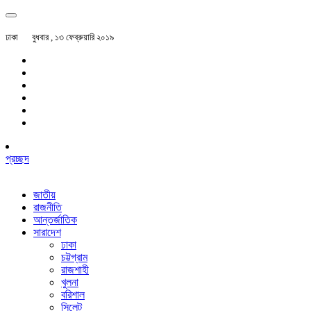
ঢাকা
বুধবার , ১৩ ফেব্রুয়ারি ২০১৯
প্রচ্ছদ
জাতীয়
রাজনীতি
আন্তর্জাতিক
সারাদেশ
ঢাকা
চট্টগ্রাম
রাজশাহী
খুলনা
বরিশাল
সিলেট