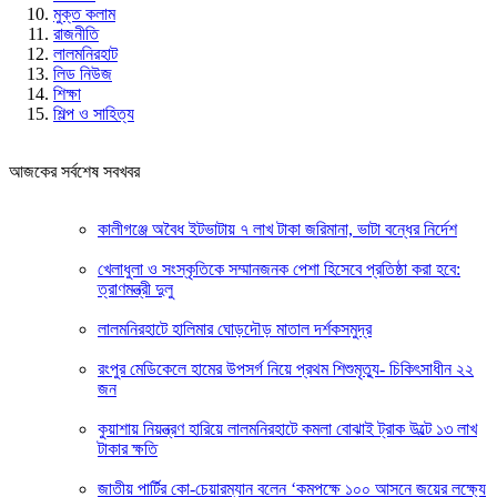
মুক্ত কলাম
রাজনীতি
লালমনিরহাট
লিড নিউজ
শিক্ষা
শিল্প ও সাহিত্য
আজকের সর্বশেষ সবখবর
কালীগঞ্জে অবৈধ ইটভাটায় ৭ লাখ টাকা জরিমানা, ভাটা বন্ধের নির্দেশ
খেলাধুলা ও সংস্কৃতিকে সম্মানজনক পেশা হিসেবে প্রতিষ্ঠা করা হবে:
ত্রাণমন্ত্রী দুলু
লালমনিরহাটে হালিমার ঘোড়দৌড় মাতাল দর্শকসমুদ্র
রংপুর মেডিকেলে হামের উপসর্গ নিয়ে প্রথম শিশুমৃত্যু- চিকিৎসাধীন ২২
জন
কুয়াশায় নিয়ন্ত্রণ হারিয়ে লালমনিরহাটে কমলা বোঝাই ট্রাক উল্টে ১৩ লাখ
টাকার ক্ষতি
জাতীয় পার্টির কো-চেয়ারম্যান বলেন ‘কমপক্ষে ১০০ আসনে জয়ের লক্ষ্যে