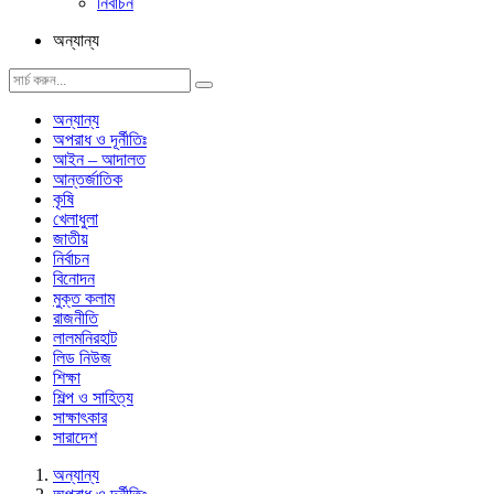
নির্বাচন
অন্যান্য
অন্যান্য
অপরাধ ও দূর্নীতিঃ
আইন – আদালত
আন্তর্জাতিক
কৃষি
খেলাধুলা
জাতীয়
নির্বাচন
বিনোদন
মুক্ত কলাম
রাজনীতি
লালমনিরহাট
লিড নিউজ
শিক্ষা
শিল্প ও সাহিত্য
সাক্ষাৎকার
সারাদেশ
অন্যান্য