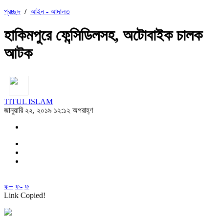
প্রচ্ছদ
/
আইন - আদালত
হাকিমপুরে ফেন্সিডিলসহ, অটোবাইক চালক
আটক
TITUL ISLAM
জানুয়ারি ২২, ২০১৯ ১২:১২ অপরাহ্ণ
ফ+
ফ-
ফ
Link Copied!