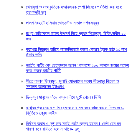
খেলাধুলা ও সংস্কৃতিকে সম্মানজনক পেশা হিসেবে প্রতিষ্ঠা করা হবে:
ত্রাণমন্ত্রী দুলু
লালমনিরহাটে হালিমার ঘোড়দৌড় মাতাল দর্শকসমুদ্র
রংপুর মেডিকেলে হামের উপসর্গ নিয়ে প্রথম শিশুমৃত্যু- চিকিৎসাধীন ২২
জন
কুয়াশায় নিয়ন্ত্রণ হারিয়ে লালমনিরহাটে কমলা বোঝাই ট্রাক উল্টে ১৩ লাখ
টাকার ক্ষতি
জাতীয় পার্টির কো-চেয়ারম্যান বলেন ‘কমপক্ষে ১০০ আসনে জয়ের লক্ষ্যে
কাজ করছে জাতীয় পার্টি’
শীতে নাকাল ছিন্নমূল, জুলাই যোদ্ধাদের মধ্যে শীতবস্ত্র বিতরণ ও
সম্মাননা জানালেন ইউএনও
ছিন্নমূল মানুষের দাঁড়ে কম্বল নিয়ে ছুটে গেলেন ডিসি
রাষ্ট্রের প্রয়োজনে গণমাধ্যমকে তার মত করে কাজ করতে দিতে হবে-
বিবৃতিতে প্রেস ফাইভ
নির্বাচন অবাধ ও সুষ্ঠু হবে,সবাই ভোট কেন্দ্রে যাবেন। কেউ যেন মন
খারাপ করে বাড়িতে বসে না থাকে- দুলু