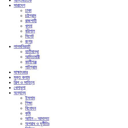
আন্তর্জাতিক
সারাদেশ
ঢাকা
চট্টগ্রাম
রাজশাহী
খুলনা
বরিশাল
সিলেট
রংপুর
লালমনিরহাট
হাতীবান্ধা
আদিতমারী
কালীগঞ্জ
পাটগ্রাম
সাক্ষাৎকার
মুক্ত কলাম
শিল্প ও সাহিত্য
খেলাধুলা
অন্যান্য
ইসলাম
শিক্ষা
বিনোদন
কৃষি
আইন – আদালত
অপরাধ ও দূর্নীতিঃ