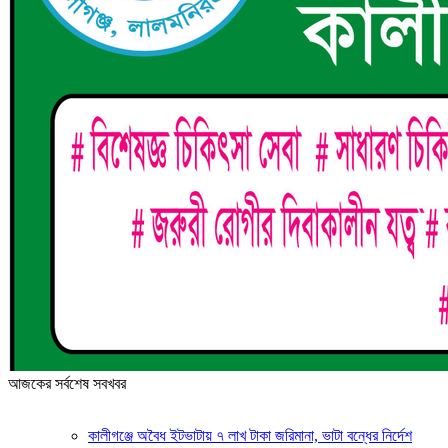
আজকের সর্বশেষ সবখবর
কালীগঞ্জে অবৈধ ইটভাটায় ৭ লাখ টাকা জরিমানা, ভাটা বন্ধের নির্দেশ