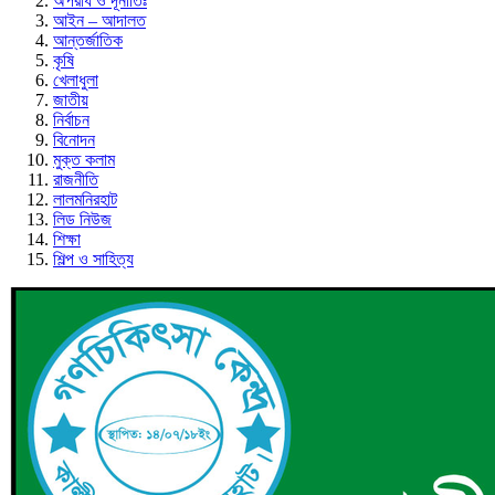
অপরাধ ও দূর্নীতিঃ
আইন – আদালত
আন্তর্জাতিক
কৃষি
খেলাধুলা
জাতীয়
নির্বাচন
বিনোদন
মুক্ত কলাম
রাজনীতি
লালমনিরহাট
লিড নিউজ
শিক্ষা
শিল্প ও সাহিত্য