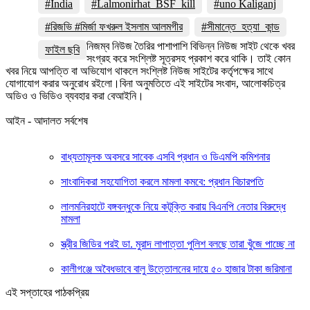
#India
#Lalmonirhat_BSF_kill
#uno Kaliganj
#রিজভি #মির্জা ফখরুল ইসলাম আলমগীর
#সীমান্তে_হত্যা_কান্ড
নিজম্ব নিউজ তৈরির পাশাপাশি বিভিন্ন নিউজ সাইট থেকে খবর
ফাইল ছবি
সংগ্রহ করে সংশ্লিষ্ট সূত্রসহ প্রকাশ করে থাকি। তাই কোন
খবর নিয়ে আপত্তি বা অভিযোগ থাকলে সংশ্লিষ্ট নিউজ সাইটের কর্তৃপক্ষের সাথে
যোগাযোগ করার অনুরোধ রইলো।বিনা অনুমতিতে এই সাইটের সংবাদ, আলোকচিত্র
অডিও ও ভিডিও ব্যবহার করা বেআইনি।
আইন - আদালত সর্বশেষ
বাধ্যতামূলক অবসরে সাবেক এসবি প্রধান ও ডিএমপি কমিশনার
সাংবাদিকরা সহযোগিতা করলে মামলা কমবে: প্রধান বিচারপতি
লালমনিরহাটে বঙ্গবন্ধুকে নিয়ে কটূক্তি করায় বিএনপি নেতার বিরুদ্ধে
মামলা
স্ত্রীর জিডির পরই ডা. মুরাদ লাপাত্তা পুলিশ বলছে তারা খুঁজে পাচ্ছে না
কালীগঞ্জে অবৈধভাবে বালু উত্তোলনের দায়ে ৫০ হাজার টাকা জরিমানা
এই সপ্তাহের পাঠকপ্রিয়