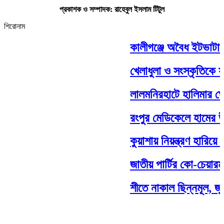
প্রকাশক ও সম্পাদক: রাহেবুল ইসলাম টিটুল
শিরোনাম
কালীগঞ্জে অবৈধ ইটভাটায় ৭ লা
খেলাধুলা ও সংস্কৃতিকে সম্মান
লালমনিরহাটে হালিমার ঘোড়দৌ
রংপুর মেডিকেলে হামের উপসর্গ
কুয়াশায় নিয়ন্ত্রণ হারিয়ে লা
জাতীয় পার্টির কো-চেয়ারম্যা
শীতে নাকাল ছিন্নমূল, জুলাই