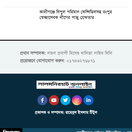
কালীগঞ্জে বিপুল পরিমান ফেন্সিডিলসহ রংপুর
স্বেচ্ছাসেবক লীগের পাপ্পু গ্রেফতার
প্রধান সম্পাদক:
লন্ডল প্রবাসী মিসেছ খাদিজা নাছিম মিলি
প্রয়োজনে যোগাযোগ করুন
: ০১৭৪৩২৭৬৮৭১
প্রকাশক ও সম্পাদক: রাহেবুল ইসলাম টিটুল