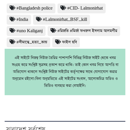
#Bangladesh police
#CID- Lalmonirhat
#India
#Lalmonirhat_BSF_kill
#uno Kaliganj
#রিজভি #মির্জা ফখরুল ইসলাম আলমগীর
#সীমান্তে_হত্যা_কান্ড
ফাইল ছবি
এই সাইটে নিজম্ব নিউজ তৈরির পাশাপাশি বিভিন্ন নিউজ সাইট থেকে খবর
সংগ্রহ করে সংশ্লিষ্ট সূত্রসহ প্রকাশ করে থাকি। তাই কোন খবর নিয়ে আপত্তি বা
অভিযোগ থাকলে সংশ্লিষ্ট নিউজ সাইটের কর্তৃপক্ষের সাথে যোগাযোগ করার
অনুরোধ রইলো।বিনা অনুমতিতে এই সাইটের সংবাদ, আলোকচিত্র অডিও ও
ভিডিও ব্যবহার করা বেআইনি।
সারাদেশ সর্বশেষ