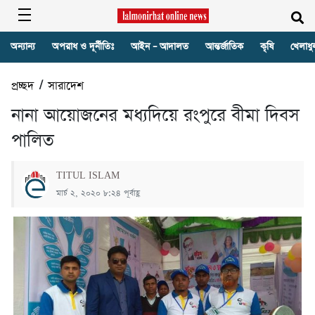
অন্যান্য
অপরাধ ও দূর্নীতিঃ
আইন – আদালত
আন্তর্জাতিক
কৃষি
খেলাধু
প্রচ্ছদ
/
সারাদেশ
নানা আয়োজনের মধ্যদিয়ে রংপুরে বীমা দিবস
পালিত
TITUL ISLAM
মার্চ ২, ২০২০ ৮:২৪ পূর্বাহ্ণ