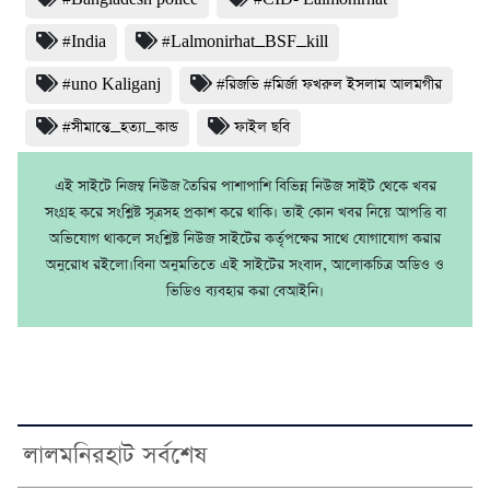
#India
#Lalmonirhat_BSF_kill
#uno Kaliganj
#রিজভি #মির্জা ফখরুল ইসলাম আলমগীর
#সীমান্তে_হত্যা_কান্ড
ফাইল ছবি
এই সাইটে নিজম্ব নিউজ তৈরির পাশাপাশি বিভিন্ন নিউজ সাইট থেকে খবর
সংগ্রহ করে সংশ্লিষ্ট সূত্রসহ প্রকাশ করে থাকি। তাই কোন খবর নিয়ে আপত্তি বা
অভিযোগ থাকলে সংশ্লিষ্ট নিউজ সাইটের কর্তৃপক্ষের সাথে যোগাযোগ করার
অনুরোধ রইলো।বিনা অনুমতিতে এই সাইটের সংবাদ, আলোকচিত্র অডিও ও
ভিডিও ব্যবহার করা বেআইনি।
লালমনিরহাট সর্বশেষ