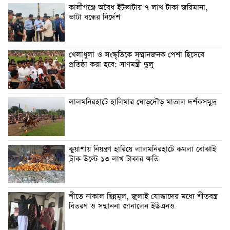
কালীগঞ্জে অবৈধ ইটভাটায় ৭ লাখ টাকা জরিমানা,
ভাটা বন্ধের নির্দেশ
খেলাধুলা ও সংস্কৃতিকে সম্মানজনক পেশা হিসেবে
প্রতিষ্ঠা করা হবে: ত্রাণমন্ত্রী দুলু
লালমনিরহাটে হালিমার ঘোড়দৌড় মাতাল দর্শকসমুদ্র
কুয়াশায় নিয়ন্ত্রণ হারিয়ে লালমনিরহাটে কমলা বোঝাই
ট্রাক উল্টে ১৩ লাখ টাকার ক্ষতি
শীতে নাকাল ছিন্নমূল, জুলাই যোদ্ধাদের মধ্যে শীতবস্ত্র
বিতরণ ও সম্মাননা জানালেন ইউএনও