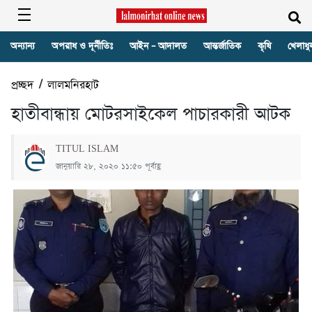
অন্যান্য
অপরাধ ও দূর্নীতিঃ
আইন – আদালত
আন্তর্জাতিক
কৃষি
খেলাধু
প্রচ্ছদ
/
লালমনিরহাট
হাতীবান্ধায় মোটরসাইকেল পাচারকারী আটক
TITUL ISLAM
জানুয়ারি ২৮, ২০২০ ১১:৫০ পূর্বাহ্ণ