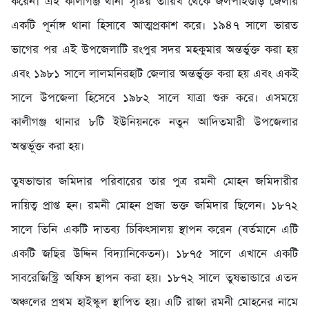
করেন। এই কালীগঞ্জ থানা সৃষ্টির তারিখ থেকে জলপাইগুড়ি জেলার
একটি পূর্নাঙ্গ থানা হিসাবে আত্মপ্রকাশ করে। ১৯৪৭ সালে ভারত
ভাগের পর এই উপজেলাটি রংপুর সদর মহকুমার অন্তর্ভুক্ত করা হয়
এবং ১৯৮১ সালে লালমনিরহাট জেলার অন্তর্ভুক্ত করা হয় এবং একই
সালে উপজেলা হিসেবে ১৯৮২ সালে যাত্রা শুরু করে। এসময়ে
কালীগঞ্জ থানার ৮টি ইউনিয়নকে নতুন আদিতমারী উপজেলার
অন্তর্ভূক্ত করা হয়।
তুষভান্ডার জমিদার পরিবারের তার পুত্র রমনী মোহন জমিদারীর
দায়িত্ব প্রাপ্ত হন। রমনী মোহন প্রজা ভক্ত জমিদার ছিলেন। ১৮৭২
সালে তিনি একটি দাতব্য চিকিৎসালয় স্থাপন করেন (বর্তমানে এটি
একটি জছির উদ্দিন বিদ্যানিকেতন)। ১৮৭৫ সালে এখানে একটি
সাবরেজিস্ট্রি অফিস স্থাপন করা হয়। ১৮৭২ সালে তুষভান্ডারে এতদ
অঞ্চলের প্রথম হাইস্কুল স্থাপিত হয়। এটি রাজা রমনী মোহনের নামে