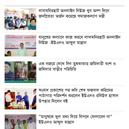
লালমনিরহাট অনলাইন নিউজ খুব অল্প দিনে
জনপ্রিয়তা অর্জন করেছে সমাজকল্যাণ মন্ত্রী
মানুষের কল্যানে কাজ করবে লালমনিরহাট অনলাইন
নিউজ -ইউএনও আব্দুল মান্নান
এক নজরে দেখে নিন তুষভান্ডার জমিদারী বংশ ও
জমিদার বাড়ীর পরিচিতি
সংবাদ প্রকাশের পর কবি শেখ ফজলল করিমের
পাঠাগার পরিদর্শন করলেন ইউএনও রবিউল হাসান
উপহার দিলেন বই
”মানুষকে ভুল তথ্য দিয়ে বিপদে ফেলাবেন না”
ইউএনও আব্দুল মান্নান