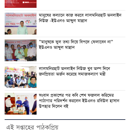
মানুষের কল্যানে কাজ করবে লালমনিরহাট অনলাইন
নিউজ -ইউএনও আব্দুল মান্নান
”মানুষকে ভুল তথ্য দিয়ে বিপদে ফেলাবেন না”
ইউএনও আব্দুল মান্নান
লালমনিরহাট অনলাইন নিউজ খুব অল্প দিনে
জনপ্রিয়তা অর্জন করেছে সমাজকল্যাণ মন্ত্রী
সংবাদ প্রকাশের পর কবি শেখ ফজলল করিমের
পাঠাগার পরিদর্শন করলেন ইউএনও রবিউল হাসান
উপহার দিলেন বই
এই সপ্তাহের পাঠকপ্রিয়