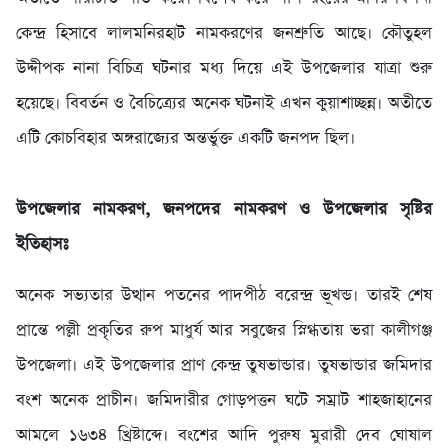
কেন্দ্র হিসাবে লালমনিরহাট নামকরণের জনশ্রুতি আছে। কৌতুহল
উদ্দীপক নানা বিচিত্র ঘটনার মধ্য দিয়ে এই উপজেলার যাত্রা শুরু
হয়েছে। বিবর্তন ও বৈচিত্র্যের অনেক ঘটনাই এখন কুয়াশাচ্ছন্ন। অতীতে
এটি কোচবিহার অঙ্গরাজ্যের অন্তর্ভুক্ত একটি জনপদ ছিল।
উপজেলার নামকরণ, জনপদের নামকরণ ও উপজেলার সৃষ্টির
ইতিহাসঃ
অনেক সভ্যতার উত্থান পতনের পাদপীঠ বরেন্দ্র ভূখন্ড। তারই শেষ
প্রান্তে পল্লী প্রকৃতির রুপ মাধুর্য আর সবুজের স্নিগ্ধতায় ভরা কালীগঞ্জ
উপজেলা। এই উপজেলার প্রাণ কেন্দ্র তুষভান্ডার। তুষভান্ডার জমিদার
বংশ অনেক প্রাচীন। জমিদারীর গোড়পত্তন ঘটে সম্রাট শাহজাহানের
আমলে ১৬৩৪ খ্রিষ্টাব্দে। বংশের আদি পুরুষ মুরারী দেব ঘোষাল