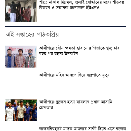
শীতে নাকাল ছিন্নমূল, জুলাই যোদ্ধাদের মধ্যে শীতবস্ত্র
বিতরণ ও সম্মাননা জানালেন ইউএনও
এই সপ্তাহের পাঠকপ্রিয়
কালীগঞ্জে যৌন ক্ষমতা হারানোয় পিতাকে খুন; চার
বছর পর রহস্য উদঘাটন
কালীগঞ্জে মহিষ আনতে গিয়ে বজ্রপাতে মৃত্যু
কালীগঞ্জে ক্লুলেস হত্যা মামলার প্রধান আসামি
গ্রেফতার
লালমনিরহাটে মাদক মামলায় সাক্ষী দিতে এসে কলেজ