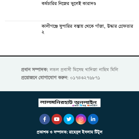
কর্মচারির নিজের ভুলেই কারাদণ্ড
কালীগঞ্জে সুপারির বস্তায় থেকে গাঁজা, উদ্ধার গ্রেফতার
২
প্রধান সম্পাদক:
লন্ডল প্রবাসী মিসেছ খাদিজা নাছিম মিলি
প্রয়োজনে যোগাযোগ করুন
: ০১৭৪৩২৭৬৮৭১
প্রকাশক ও সম্পাদক: রাহেবুল ইসলাম টিটুল