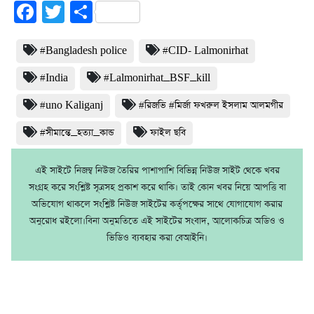
Facebook
Twitter
Share
#Bangladesh police
#CID- Lalmonirhat
#India
#Lalmonirhat_BSF_kill
#uno Kaliganj
#রিজভি #মির্জা ফখরুল ইসলাম আলমগীর
#সীমান্তে_হত্যা_কান্ড
ফাইল ছবি
এই সাইটে নিজম্ব নিউজ তৈরির পাশাপাশি বিভিন্ন নিউজ সাইট থেকে খবর
সংগ্রহ করে সংশ্লিষ্ট সূত্রসহ প্রকাশ করে থাকি। তাই কোন খবর নিয়ে আপত্তি বা
অভিযোগ থাকলে সংশ্লিষ্ট নিউজ সাইটের কর্তৃপক্ষের সাথে যোগাযোগ করার
অনুরোধ রইলো।বিনা অনুমতিতে এই সাইটের সংবাদ, আলোকচিত্র অডিও ও
ভিডিও ব্যবহার করা বেআইনি।