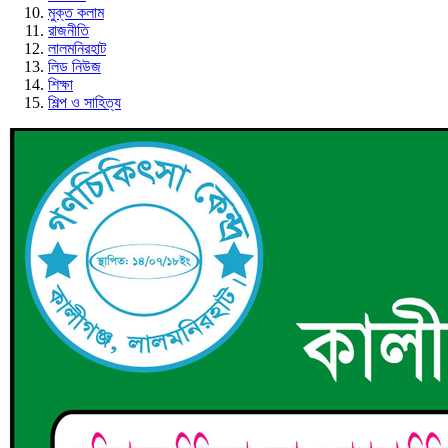
মুক্ত কলাম
রাজনীতি
লালমনিরহাট
লিড নিউজ
শিক্ষা
শিল্প ও সাহিত্য