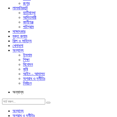
রংপুর
লালমনিরহাট
হাতীবান্ধা
আদিতমারী
কালীগঞ্জ
পাটগ্রাম
সাক্ষাৎকার
মুক্ত কলাম
শিল্প ও সাহিত্য
খেলাধুলা
অন্যান্য
ইসলাম
শিক্ষা
বিনোদন
কৃষি
আইন – আদালত
অপরাধ ও দূর্নীতিঃ
নির্বাচন
অন্যান্য
অন্যান্য
অপরাধ ও দূর্নীতিঃ