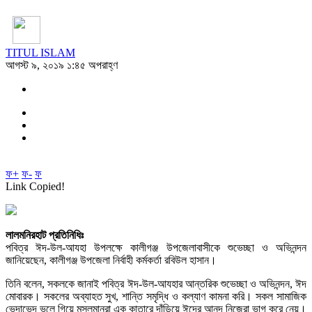
TITUL ISLAM
আগস্ট ৯, ২০১৯ ১:৪৫ অপরাহ্ণ
ফ+
ফ-
ফ
Link Copied!
লালমনিরহাট প্রতিনিধিঃ
পবিত্র ঈদ-উল-আযহা উপলক্ষে কালীগঞ্জ উপজেলাবাসীকে শুভেচ্ছা ও অভিনন্দন
জানিয়েছেন, কালীগঞ্জ উপজেলা নির্বাহী কর্মকর্তা রবিউল হাসান।
তিনি বলেন, সকলকে জানাই পবিত্র ঈদ-উল-আযহার আন্তরিক শুভেচ্ছা ও অভিনন্দন, ঈদ
মোবারক। সকলের অব্যাহত সুখ, শান্তি সমৃদ্ধি ও কল্যাণ কামনা করি। সকল সামাজিক
ভেদাভেদ ভুলে গিয়ে মুসলমানরা এক কাতারে দাঁড়িয়ে ঈদের আনন্দ নিজেরা ভাগ করে নেয়।