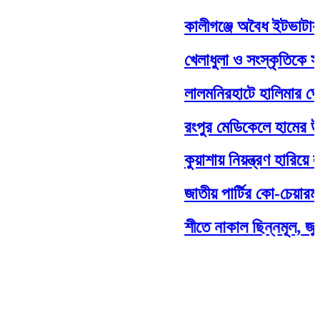
কালীগঞ্জে অবৈধ ইটভাটায় ৭ লা
খেলাধুলা ও সংস্কৃতিকে সম্মানজ
লালমনিরহাটে হালিমার ঘোড়দৌ
রংপুর মেডিকেলে হামের উপসর্গ
কুয়াশায় নিয়ন্ত্রণ হারিয়ে লা
জাতীয় পার্টির কো-চেয়ারম্যা
শীতে নাকাল ছিন্নমূল, জুলাই 