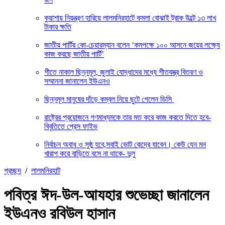
কুয়াশায় নিয়ন্ত্রণ হারিয়ে লালমনিরহাটে কমলা বোঝাই ট্রাক উল্টে ১৩ লাখ
টাকার ক্ষতি
জাতীয় পার্টির কো-চেয়ারম্যান বলেন ‘কমপক্ষে ১০০ আসনে জয়ের লক্ষ্যে
কাজ করছে জাতীয় পার্টি’
শীতে নাকাল ছিন্নমূল, জুলাই যোদ্ধাদের মধ্যে শীতবস্ত্র বিতরণ ও
সম্মাননা জানালেন ইউএনও
ছিন্নমূল মানুষের দাঁড়ে কম্বল নিয়ে ছুটে গেলেন ডিসি
রাষ্ট্রের প্রয়োজনে গণমাধ্যমকে তার মত করে কাজ করতে দিতে হবে-
বিবৃতিতে প্রেস ফাইভ
নির্বাচন অবাধ ও সুষ্ঠু হবে,সবাই ভোট কেন্দ্রে যাবেন। কেউ যেন মন
খারাপ করে বাড়িতে বসে না থাকে- দুলু
প্রচ্ছদ
/
লালমনিরহাট
পবিত্র ঈদ-উল-আযহার শুভেচ্ছা জানালেন
ইউএনও রবিউল হাসান