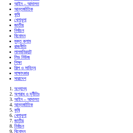
আইন – আদালত
আন্তর্জাতিক
কৃষি
খেলাধুলা
জাতীয়
নির্বাচন
বিনোদন
মুক্ত কলাম
রাজনীতি
লালমনিরহাট
লিড নিউজ
শিক্ষা
শিল্প ও সাহিত্য
সাক্ষাৎকার
সারাদেশ
অন্যান্য
অপরাধ ও দূর্নীতিঃ
আইন – আদালত
আন্তর্জাতিক
কৃষি
খেলাধুলা
জাতীয়
নির্বাচন
বিনোদন