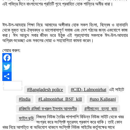
এই পবিত্র দিনে বাংলাদেশের প্রতিটি গৃহে প্রবাহিত হোক শান্তির অমীয় ধারা।
ঈদ-উল-আযহায় শিক্ষা নিয়ে আমাদের অঙ্গীকার হোক সকল হিংসা, বিদ্বেষ ও হানাহানি
থেকে মুক্ত হয়ে ঐক্যবদ্ধ ও ভালোবাসাপূর্ণ সমাজ এবং দেশ গঠনের জন্য একযোগে কাজ
করা। ঈদ আনন্দে সবার জীবন ভরে উঠুক এই প্রত্যাশায় সকলকে ঈদ-উল-আযহার
অগ্রিম শুভেচ্ছা এবং সকলের দোয়া ও সহযোগিতা কামনা করেন।
শেয়ার করুন:
Facebook
Twitter
Share
#Bangladesh police
#CID- Lalmonirhat
এই সাইটে
#India
#Lalmonirhat_BSF_kill
#uno Kaliganj
#রিজভি #মির্জা ফখরুল ইসলাম আলমগীর
#সীমান্তে_হত্যা_কান্ড
নিজম্ব নিউজ তৈরির পাশাপাশি বিভিন্ন নিউজ সাইট থেকে খবর
ফাইল ছবি
সংগ্রহ করে সংশ্লিষ্ট সূত্রসহ প্রকাশ করে থাকি। তাই কোন
খবর নিয়ে আপত্তি বা অভিযোগ থাকলে সংশ্লিষ্ট নিউজ সাইটের কর্তৃপক্ষের সাথে