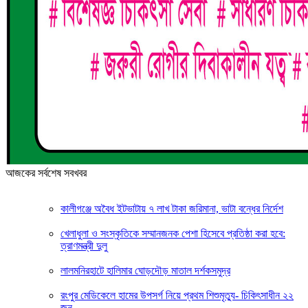
আজকের সর্বশেষ সবখবর
কালীগঞ্জে অবৈধ ইটভাটায় ৭ লাখ টাকা জরিমানা, ভাটা বন্ধের নির্দেশ
খেলাধুলা ও সংস্কৃতিকে সম্মানজনক পেশা হিসেবে প্রতিষ্ঠা করা হবে:
ত্রাণমন্ত্রী দুলু
লালমনিরহাটে হালিমার ঘোড়দৌড় মাতাল দর্শকসমুদ্র
রংপুর মেডিকেলে হামের উপসর্গ নিয়ে প্রথম শিশুমৃত্যু- চিকিৎসাধীন ২২
জন