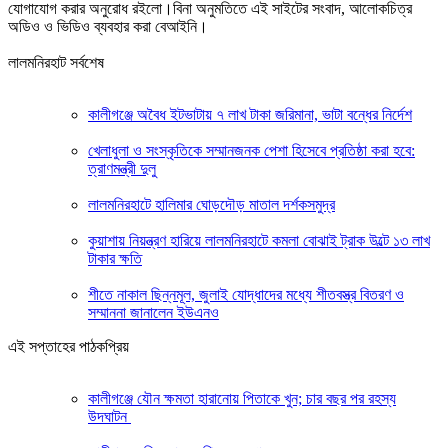
যোগাযোগ করার অনুরোধ রইলো।বিনা অনুমতিতে এই সাইটের সংবাদ, আলোকচিত্র
অডিও ও ভিডিও ব্যবহার করা বেআইনি।
লালমনিরহাট সর্বশেষ
কালীগঞ্জে অবৈধ ইটভাটায় ৭ লাখ টাকা জরিমানা, ভাটা বন্ধের নির্দেশ
খেলাধুলা ও সংস্কৃতিকে সম্মানজনক পেশা হিসেবে প্রতিষ্ঠা করা হবে:
ত্রাণমন্ত্রী দুলু
লালমনিরহাটে হালিমার ঘোড়দৌড় মাতাল দর্শকসমুদ্র
কুয়াশায় নিয়ন্ত্রণ হারিয়ে লালমনিরহাটে কমলা বোঝাই ট্রাক উল্টে ১৩ লাখ
টাকার ক্ষতি
শীতে নাকাল ছিন্নমূল, জুলাই যোদ্ধাদের মধ্যে শীতবস্ত্র বিতরণ ও
সম্মাননা জানালেন ইউএনও
এই সপ্তাহের পাঠকপ্রিয়
কালীগঞ্জে যৌন ক্ষমতা হারানোয় পিতাকে খুন; চার বছর পর রহস্য
উদঘাটন