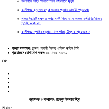
কালীগঞ্জে মহিষ আনতে গিয়ে বজ্রপাতে মৃত্যু
কালীগঞ্জে ক্লুলেস হত্যা মামলার প্রধান আসামি গ্রেফতার
লালমনিরহাটে মাদক মামলায় সাক্ষী দিতে এসে কলেজ কর্মচারির নিজের
ভুলেই কারাদণ্ড
কালীগঞ্জে সুপারির বস্তায় থেকে গাঁজা, উদ্ধার গ্রেফতার ২
প্রধান সম্পাদক:
লন্ডল প্রবাসী মিসেছ খাদিজা নাছিম মিলি
প্রয়োজনে যোগাযোগ করুন
: ০১৭৪৩২৭৬৮৭১
Ok
প্রকাশক ও সম্পাদক: রাহেবুল ইসলাম টিটুল
শিরোনাম