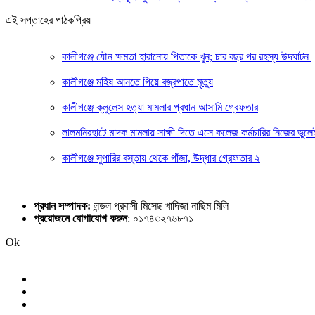
এই সপ্তাহের পাঠকপ্রিয়
কালীগঞ্জে যৌন ক্ষমতা হারানোয় পিতাকে খুন; চার বছর পর রহস্য উদঘাটন
কালীগঞ্জে মহিষ আনতে গিয়ে বজ্রপাতে মৃত্যু
কালীগঞ্জে ক্লুলেস হত্যা মামলার প্রধান আসামি গ্রেফতার
লালমনিরহাটে মাদক মামলায় সাক্ষী দিতে এসে কলেজ কর্মচারির নিজের ভুল
কালীগঞ্জে সুপারির বস্তায় থেকে গাঁজা, উদ্ধার গ্রেফতার ২
প্রধান সম্পাদক:
লন্ডল প্রবাসী মিসেছ খাদিজা নাছিম মিলি
প্রয়োজনে যোগাযোগ করুন
: ০১৭৪৩২৭৬৮৭১
Ok