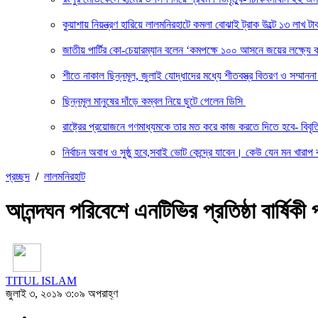
কুয়াশায় নিয়ন্ত্রণ হারিয়ে লালমনিরহাটে কমলা বোঝাই ট্রাক উল্টে ১৩ লাখ টাক
জাতীয় পার্টির কো-চেয়ারম্যান বলেন ‘কমপক্ষে ১০০ আসনে জয়ের লক্ষ্যে ক
শীতে নাকাল ছিন্নমূল, জুলাই যোদ্ধাদের মধ্যে শীতবস্ত্র বিতরণ ও সম্মা
ছিন্নমূল মানুষের দাঁড়ে কম্বল নিয়ে ছুটে গেলেন ডিসি
রাষ্ট্রের প্রয়োজনে গণমাধ্যমকে তার মত করে কাজ করতে দিতে হবে- বিবৃ
নির্বাচন অবাধ ও সুষ্ঠু হবে,সবাই ভোট কেন্দ্রে যাবেন। কেউ যেন মন খারাপ 
প্রচ্ছদ
/
লালমনিরহাট
আনন্দঘন পরিবেশে এনটিভির প্রতিষ্ঠা বার্ষিকী
TITUL ISLAM
জুলাই ৩, ২০১৯ ৩:০৯ অপরাহ্ণ