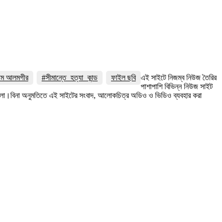
লাম আলমগীর
#সীমান্তে_হত্যা_কান্ড
ফাইল ছবি
এই সাইটে নিজম্ব নিউজ তৈরির
পাশাপাশি বিভিন্ন নিউজ সাইট
 রইলো।বিনা অনুমতিতে এই সাইটের সংবাদ, আলোকচিত্র অডিও ও ভিডিও ব্যবহার করা