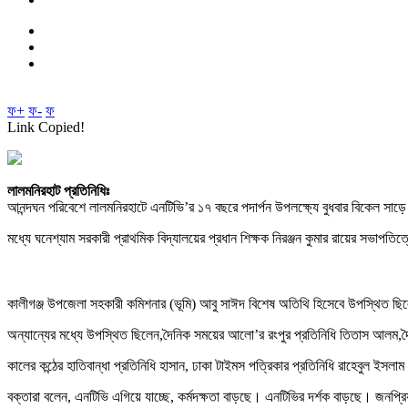
ফ+
ফ-
ফ
Link Copied!
লালমনিরহাট প্রতিনিধিঃ
আনন্দঘন পরিবেশে লালমনিরহাটে এনটিভি’র ১৭ বছরে পদার্পন উপলক্ষ্যে বুধবার বিকেল সাড়ে
মধ্যে ঘনেশ্যাম সরকারী প্রাথমিক বিদ্যালয়ের প্রধান শিক্ষক নিরঞ্জন কুমার রায়ের সভাপত
কালীগঞ্জ উপজেলা সহকারী কমিশনার (ভূমি) আবু সাঈদ বিশেষ অতিথি হিসেবে উপস্থিত ছিলেন 
অন্যান্যের মধ্যে উপস্থিত ছিলেন,দৈনিক সময়ের আলো’র রংপুর প্রতিনিধি তিতাস আলম,দৈন
কালের কন্ঠের হাতিবান্ধা প্রতিনিধি হাসান, ঢাকা টাইমস পত্রিকার প্রতিনিধি রাহেবুল ইসল
বক্তারা বলেন, এনটিভি এগিয়ে যাচ্ছে, কর্মদক্ষতা বাড়ছে। এনটিভির দর্শক বাড়ছে। জনপ্র