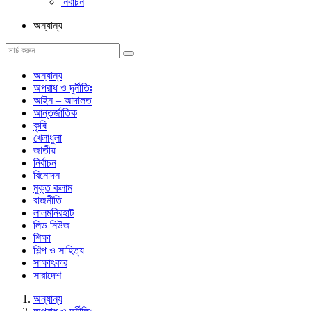
নির্বাচন
অন্যান্য
অন্যান্য
অপরাধ ও দূর্নীতিঃ
আইন – আদালত
আন্তর্জাতিক
কৃষি
খেলাধুলা
জাতীয়
নির্বাচন
বিনোদন
মুক্ত কলাম
রাজনীতি
লালমনিরহাট
লিড নিউজ
শিক্ষা
শিল্প ও সাহিত্য
সাক্ষাৎকার
সারাদেশ
অন্যান্য