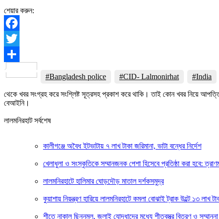
শেয়ার করুন:
Facebook
Twitter
Share
#Bangladesh police
#CID- Lalmonirhat
#India
থেকে খবর সংগ্রহ করে সংশ্লিষ্ট সূত্রসহ প্রকাশ করে থাকি। তাই কোন খবর নিয়ে আপত্
বেআইনি।
লালমনিরহাট সর্বশেষ
কালীগঞ্জে অবৈধ ইটভাটায় ৭ লাখ টাকা জরিমানা, ভাটা বন্ধের নির্দেশ
খেলাধুলা ও সংস্কৃতিকে সম্মানজনক পেশা হিসেবে প্রতিষ্ঠা করা হবে: ত্রাণমন্ত
লালমনিরহাটে হালিমার ঘোড়দৌড় মাতাল দর্শকসমুদ্র
কুয়াশায় নিয়ন্ত্রণ হারিয়ে লালমনিরহাটে কমলা বোঝাই ট্রাক উল্টে ১৩ লাখ টাক
শীতে নাকাল ছিন্নমূল, জুলাই যোদ্ধাদের মধ্যে শীতবস্ত্র বিতরণ ও সম্মা