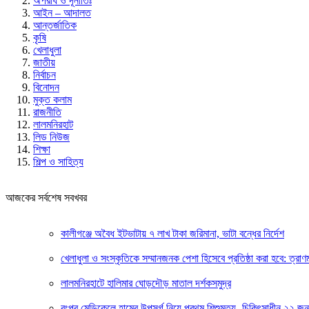
অপরাধ ও দূর্নীতিঃ
আইন – আদালত
আন্তর্জাতিক
কৃষি
খেলাধুলা
জাতীয়
নির্বাচন
বিনোদন
মুক্ত কলাম
রাজনীতি
লালমনিরহাট
লিড নিউজ
শিক্ষা
শিল্প ও সাহিত্য
আজকের সর্বশেষ সবখবর
কালীগঞ্জে অবৈধ ইটভাটায় ৭ লাখ টাকা জরিমানা, ভাটা বন্ধের নির্দেশ
খেলাধুলা ও সংস্কৃতিকে সম্মানজনক পেশা হিসেবে প্রতিষ্ঠা করা হবে: ত্রাণমন্ত
লালমনিরহাটে হালিমার ঘোড়দৌড় মাতাল দর্শকসমুদ্র
রংপুর মেডিকেলে হামের উপসর্গ নিয়ে প্রথম শিশুমৃত্যু- চিকিৎসাধীন ২২ জন