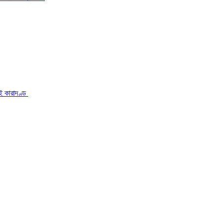
েই কারাদণ্ড