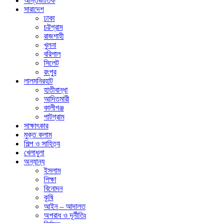
আন্তর্জাতিক
সারাদেশ
ঢাকা
চট্টগ্রাম
রাজশাহী
খুলনা
বরিশাল
সিলেট
রংপুর
লালমনিরহাট
হাতীবান্ধা
আদিতমারী
কালীগঞ্জ
পাটগ্রাম
সাক্ষাৎকার
মুক্ত কলাম
শিল্প ও সাহিত্য
খেলাধুলা
অন্যান্য
ইসলাম
শিক্ষা
বিনোদন
কৃষি
আইন – আদালত
অপরাধ ও দূর্নীতিঃ