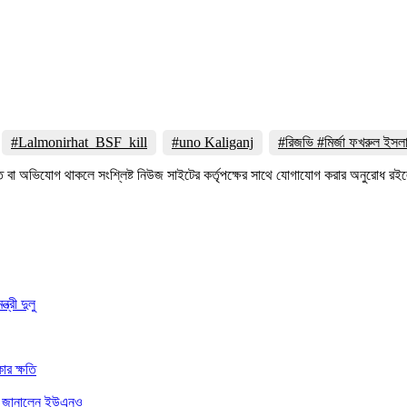
#Lalmonirhat_BSF_kill
#uno Kaliganj
#রিজভি #মির্জা ফখরুল ইস
তি বা অভিযোগ থাকলে সংশ্লিষ্ট নিউজ সাইটের কর্তৃপক্ষের সাথে যোগাযোগ করার অনুরোধ
্রী দুলু
ার ক্ষতি
ননা জানালেন ইউএনও