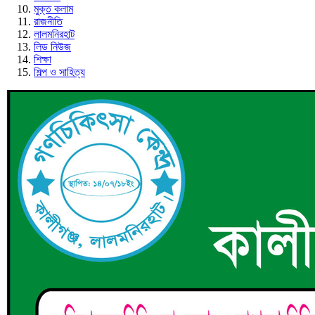
মুক্ত কলাম
রাজনীতি
লালমনিরহাট
লিড নিউজ
শিক্ষা
শিল্প ও সাহিত্য