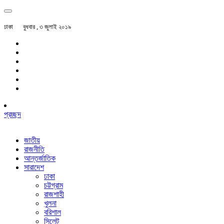
ঢাকা
বুধবার , ৩ জুলাই ২০১৯
প্রচ্ছদ
জাতীয়
রাজনীতি
আন্তর্জাতিক
সারাদেশ
ঢাকা
চট্টগ্রাম
রাজশাহী
খুলনা
বরিশাল
সিলেট