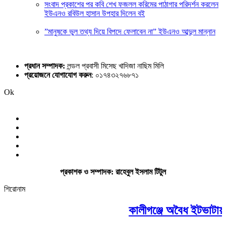
সংবাদ প্রকাশের পর কবি শেখ ফজলল করিমের পাঠাগার পরিদর্শন করলেন
ইউএনও রবিউল হাসান উপহার দিলেন বই
”মানুষকে ভুল তথ্য দিয়ে বিপদে ফেলাবেন না” ইউএনও আব্দুল মান্নান
প্রধান সম্পাদক:
লন্ডল প্রবাসী মিসেছ খাদিজা নাছিম মিলি
প্রয়োজনে যোগাযোগ করুন
: ০১৭৪৩২৭৬৮৭১
Ok
প্রকাশক ও সম্পাদক: রাহেবুল ইসলাম টিটুল
শিরোনাম
কালীগঞ্জে অবৈধ ইটভাটায় ৭ লাখ