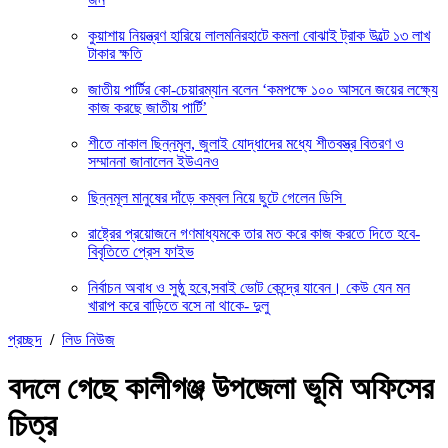
কুয়াশায় নিয়ন্ত্রণ হারিয়ে লালমনিরহাটে কমলা বোঝাই ট্রাক উল্টে ১৩ লাখ
টাকার ক্ষতি
জাতীয় পার্টির কো-চেয়ারম্যান বলেন ‘কমপক্ষে ১০০ আসনে জয়ের লক্ষ্যে
কাজ করছে জাতীয় পার্টি’
শীতে নাকাল ছিন্নমূল, জুলাই যোদ্ধাদের মধ্যে শীতবস্ত্র বিতরণ ও
সম্মাননা জানালেন ইউএনও
ছিন্নমূল মানুষের দাঁড়ে কম্বল নিয়ে ছুটে গেলেন ডিসি
রাষ্ট্রের প্রয়োজনে গণমাধ্যমকে তার মত করে কাজ করতে দিতে হবে-
বিবৃতিতে প্রেস ফাইভ
নির্বাচন অবাধ ও সুষ্ঠু হবে,সবাই ভোট কেন্দ্রে যাবেন। কেউ যেন মন
খারাপ করে বাড়িতে বসে না থাকে- দুলু
প্রচ্ছদ
/
লিড নিউজ
বদলে গেছে কালীগঞ্জ উপজেলা ভূমি অফিসের
চিত্র