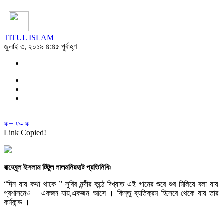
TITUL ISLAM
জুলাই ৩, ২০১৯ ৪:৪৫ পূর্বাহ্ণ
ফ+
ফ-
ফ
Link Copied!
রাহেবুল ইসলাম টিটুল লালমনিরহাট প্রতিনিধিঃ
“দিন যায় কথা থাকে ” সুবির নন্দীর কন্ঠে বিখ্যাত এই গানের শুরে শুর মিলিয়ে বলা যায়
প্রশাসনেও – একজন যায়,একজন আসে । কিন্তু ব্যতিক্রম হিসেবে থেকে যায় তার
কর্মকান্ড ।