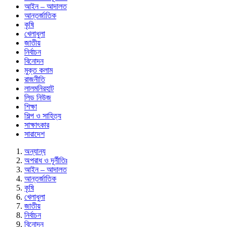
আইন – আদালত
আন্তর্জাতিক
কৃষি
খেলাধুলা
জাতীয়
নির্বাচন
বিনোদন
মুক্ত কলাম
রাজনীতি
লালমনিরহাট
লিড নিউজ
শিক্ষা
শিল্প ও সাহিত্য
সাক্ষাৎকার
সারাদেশ
অন্যান্য
অপরাধ ও দূর্নীতিঃ
আইন – আদালত
আন্তর্জাতিক
কৃষি
খেলাধুলা
জাতীয়
নির্বাচন
বিনোদন