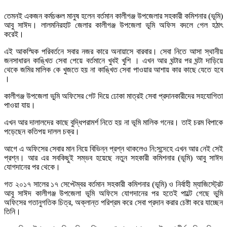
তেমনই একজন কর্মচঞ্চল মানুষ হলেন বর্তমান কালীগঞ্জ উপজেলার সহকারী কমিশনার (ভূমি)
আবু সাঈদ। লালমনিরহাট জেলার কালীগঞ্জ উপজেলা ভূমি অফিস বদলে গেল হঠাৎ
করেই।
এই আকস্মিক পরিবর্তনে সবার নজর কারে অনায়াসে বারবার। সেবা নিতে আসা স্থানীয়
জনসাধারন কাঙ্খিত সেবা পেয়ে বর্তমানে খুবই খুশি । এখন আর ঘন্টার পর ঘন্টা দাড়িয়ে
থেকে জমির মালিক কে খুজতে হয় না কাঙ্খিত সেবা পাওয়ার আশায় কার কাছে যেতে হবে
।
কালীগঞ্জ উপজেলা ভুমি অফিসের গেট দিয়ে ঢোকা মাত্রই সেবা প্রদানকারীদের সহযোগিতা
পাওয়া যায়।
এখন আর দালালদের কাছে বুদ্ধিপরামর্শ নিতে হয় না ভূমি মালিক গনের। তাই চরম বিপাকে
পড়েছেন কতিপয় দালল চক্র।
আগে এ অফিসের সেবার মান নিয়ে বিভিন্ন প্রশ্ন থাকলেও নি:সন্দেহে এখন আর নেই সেই
প্রশ্ন। আর এর সবকিছুই সম্ভব হয়েছে নতুন সহকারী কমিশনার (ভূমি) আবু সাঈদ
যোগদানের পর থেকে।
গত ২০১৭ সালের ১৭ সেপ্টেম্বর বর্তমান সহকারী কমিশনার (ভূমি) ও নির্বাহী ম্যাজিস্ট্রেট
আবু সাঈদ কালীগঞ্জ উপজেলা ভূমি অফিসে যোগদানের পর হতেই পাল্টে গেছে ভুমি
অফিসের গতানুগতিক চিত্র, অক্লান্ত পরিশ্রম করে সেবা প্রদান করার চেষ্টা করে যাচ্ছেন
তিনি।