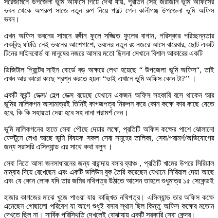
সরেজমিনে উপজেলা ভুমি অফিসে গিয়ে দেখা যায়, পুরাতন সেই জরাজীর্ন ভূমি অফিসের
ভবন থেকে অপরুপ সাজে নতুন রুপ নিয়ে পাল্টে গেল কালীগঞ্জ উপজেলা ভূমি অফিস
ভবন।
এখন অফিস ভবনের সামনে রঙ্গীন ফুলে সজ্জিত ফুলের বাগান, পরিস্কার পরিচ্ছন্নতার
একবিন্দু ঘাটতি নেই ভবনের আশেপাশে, ভবনের নতুন রং নজরে আসে বারেবার, ছোট একটি
টিনের সাইনবোর্ড যা মানুষের নজরে আসার মতো ছিলনা সেখানে বিশাল আকারের একটি
ডিজিটাল প্রিন্টের সাইন বোর্ডে বড় অক্ষরে লেখা হয়েছে “ উপজেলা ভূমি অফিস“, তাই
এখন আর কারো কাছে প্রশ্ন করতে হয়না “ভাই এখানে ভুমি অফিস কোন টা?’’ ।
একটি ফ্রন্ট ডেক্স/ হেল্প ডেক্স রয়েছে যেখানে একজন অফিস সহকারি বসে থাকেন আর
ভূমির মালিকগন আসামাত্রই তিনিই কাগজপত্র নিরুপন করে কোন কক্ষে কার কাছে যেতে
হবে, কি কি সহায়তা দেয়া হবে সহ নানা পরামর্শ দেন।
ভূমি মালিকগনের হাতে সেবা পৌছে দেয়ার লক্ষে, প্রতিটি অফিস কক্ষের পাশে ঝোলানো
ফেস্টুনে লেখা আছে ভূমি বিষয়ক সকল সেবা সমূহের তালিকা, সেবা/পরামর্শ/অভিযোগের
জন্য সরাসরি এসিল্যান্ড এর সাথে কথা বলুন ।
সেবা নিতে আসা জনসাধারনের জন্য বারান্দায় বসার ব্যাঞ্চ , প্রতিটি খামের উপরে সিরিয়াল
নাম্বার দিয়ে রেখেছেন এবং একটি ভলিউম বুক তৈরি করেছেন যেখানে সিরিয়াল দেয়া আছে
এবং যে কোন লোক যদি তার জমির নথিপত্র উঠাতে আসেন তাহলে শুধুমাত্র ১৫ সেকেন্ডই
হাজার কাগজের মাঝে খুজে পাওয়া যায় কাঙ্খিত নথিপত্র। এসিল্যান্ড তার অফিস কক্ষে
এনেছেন গোছালো পরিবেশ যা আগে শুধুই বসার স্থান ছিল কিন্তু অফিস কক্ষের মতোন
দেখতে ছিল না। সার্বিক পরিস্থিতি দেখলেই বোঝাযায় একটি সরকারি সেবা কেন্দ্র।