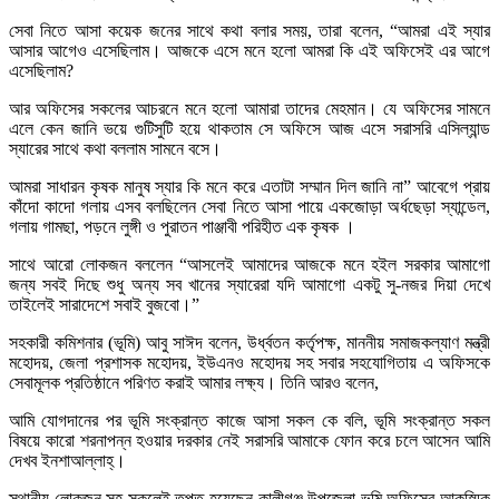
সেবা নিতে আসা কয়েক জনের সাথে কথা বলার সময়, তারা বলেন, “আমরা এই স্যার
আসার আগেও এসেছিলাম। আজকে এসে মনে হলো আমরা কি এই অফিসেই এর আগে
এসেছিলাম?
আর অফিসের সকলের আচরনে মনে হলো আমারা তাদের মেহমান। যে অফিসের সামনে
এলে কেন জানি ভয়ে গুটিসুটি হয়ে থাকতাম সে অফিসে আজ এসে সরাসরি এসিল্যান্ড
স্যারের সাথে কথা বললাম সামনে বসে।
আমরা সাধারন কৃষক মানুষ স্যার কি মনে করে এতাটা সম্মান দিল জানি না” আবেগে প্রায়
কাঁদো কাদো গলায় এসব বলছিলেন সেবা নিতে আসা পায়ে একজোড়া অর্ধছেড়া স্যান্ডেল,
গলায় গামছা, পড়নে লুঙ্গী ও পুরাতন পাঞ্জাবী পরিহীত এক কৃষক ।
সাথে আরো লোকজন বললেন “আসলেই আমাদের আজকে মনে হইল সরকার আমাগো
জন্য সবই দিছে শুধু অন্য সব খানের স্যারেরা যদি আমাগো একটু সু-নজর দিয়া দেখে
তাইলেই সারাদেশে সবাই বুজবো।”
সহকারী কমিশনার (ভূমি) আবু সাঈদ বলেন, উর্ধ্বতন কর্তৃপক্ষ, মাননীয় সমাজকল্যাণ মন্ত্রী
মহোদয়, জেলা প্রশাসক মহোদয়, ইউএনও মহোদয় সহ সবার সহযোগিতায় এ অফিসকে
সেবামূলক প্রতিষ্ঠানে পরিণত করাই আমার লক্ষ্য। তিনি আরও বলেন,
আমি যোগদানের পর ভূমি সংক্রান্ত কাজে আসা সকল কে বলি, ভূমি সংক্রান্ত সকল
বিষয়ে কারো শরনাপন্ন হওয়ার দরকার নেই সরাসরি আমাকে ফোন করে চলে আসেন আমি
দেখব ইনশাআল্লাহ্।
স্থানীয় লোকজন সহ সকলেই তৃপ্ত হয়েছেন কালীগঞ্জ উপজেলা ভূমি অফিসের আকস্মিক