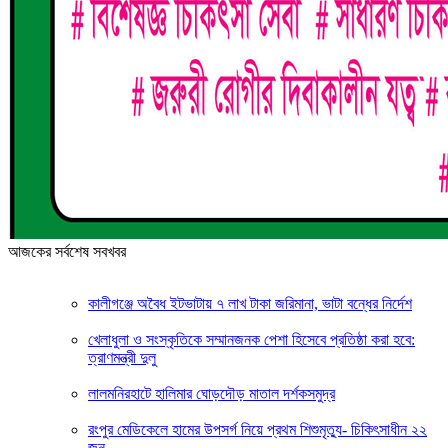
আজকের সর্বশেষ সবখবর
কালীগঞ্জে অবৈধ ইটভাটায় ৭ লাখ টাকা জরিমানা, ভাটা বন্ধের নির্দেশ
খেলাধুলা ও সংস্কৃতিকে সম্মানজনক পেশা হিসেবে প্রতিষ্ঠা করা হবে:
ত্রাণমন্ত্রী দুলু
লালমনিরহাটে হালিমার ঘোড়দৌড় মাতাল দর্শকসমুদ্র
রংপুর মেডিকেলে হামের উপসর্গ নিয়ে প্রথম শিশুমৃত্যু- চিকিৎসাধীন ২২
জন