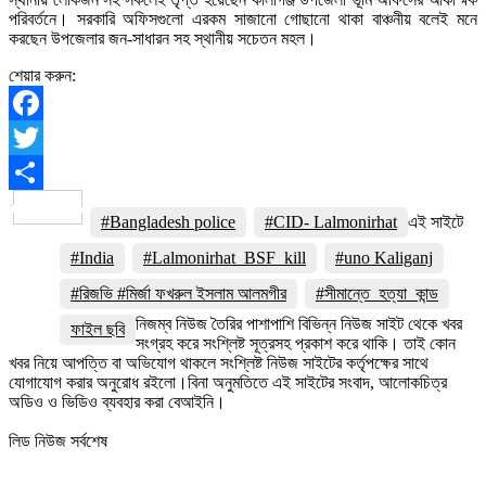
পরিবর্তনে। সরকারি অফিসগুলো এরকম সাজানো গোছানো থাকা বাঞ্চনীয় বলেই মনে
করছেন উপজেলার জন-সাধারন সহ স্থানীয় সচেতন মহল।
শেয়ার করুন:
Facebook
Twitter
Share
#Bangladesh police
#CID- Lalmonirhat
এই সাইটে
#India
#Lalmonirhat_BSF_kill
#uno Kaliganj
#রিজভি #মির্জা ফখরুল ইসলাম আলমগীর
#সীমান্তে_হত্যা_কান্ড
নিজম্ব নিউজ তৈরির পাশাপাশি বিভিন্ন নিউজ সাইট থেকে খবর
ফাইল ছবি
সংগ্রহ করে সংশ্লিষ্ট সূত্রসহ প্রকাশ করে থাকি। তাই কোন
খবর নিয়ে আপত্তি বা অভিযোগ থাকলে সংশ্লিষ্ট নিউজ সাইটের কর্তৃপক্ষের সাথে
যোগাযোগ করার অনুরোধ রইলো।বিনা অনুমতিতে এই সাইটের সংবাদ, আলোকচিত্র
অডিও ও ভিডিও ব্যবহার করা বেআইনি।
লিড নিউজ সর্বশেষ