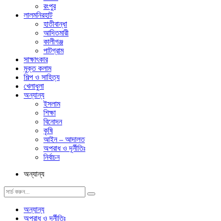
রংপুর
লালমনিরহাট
হাতীবান্ধা
আদিতমারী
কালীগঞ্জ
পাটগ্রাম
সাক্ষাৎকার
মুক্ত কলাম
শিল্প ও সাহিত্য
খেলাধুলা
অন্যান্য
ইসলাম
শিক্ষা
বিনোদন
কৃষি
আইন – আদালত
অপরাধ ও দূর্নীতিঃ
নির্বাচন
অন্যান্য
অন্যান্য
অপরাধ ও দূর্নীতিঃ