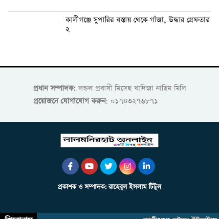
কালীগঞ্জে সুপারির বস্তায় থেকে গাঁজা, উদ্ধার গ্রেফতার
২
প্রধান সম্পাদক:
লন্ডল প্রবাসী মিসেছ খাদিজা নাছিম মিলি
প্রয়োজনে যোগাযোগ করুন
: ০১৭৪৩২৭৬৮৭১
প্রকাশক ও সম্পাদক: রাহেবুল ইসলাম টিটুল