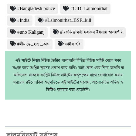
#Bangladesh police
#CID- Lalmonirhat
#India
#Lalmonirhat_BSF_kill
#uno Kaliganj
#রিজভি #মির্জা ফখরুল ইসলাম আলমগীর
#সীমান্তে_হত্যা_কান্ড
ফাইল ছবি
এই সাইটে নিজম্ব নিউজ তৈরির পাশাপাশি বিভিন্ন নিউজ সাইট থেকে খবর
সংগ্রহ করে সংশ্লিষ্ট সূত্রসহ প্রকাশ করে থাকি। তাই কোন খবর নিয়ে আপত্তি বা
অভিযোগ থাকলে সংশ্লিষ্ট নিউজ সাইটের কর্তৃপক্ষের সাথে যোগাযোগ করার
অনুরোধ রইলো।বিনা অনুমতিতে এই সাইটের সংবাদ, আলোকচিত্র অডিও ও
ভিডিও ব্যবহার করা বেআইনি।
লালমনিরহাট সর্বশেষ