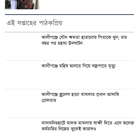
এই সপ্তাহের পাঠকপ্রিয়
কালীগঞ্জে যৌন ক্ষমতা হারানোয় পিতাকে খুন; চার
বছর পর রহস্য উদঘাটন
কালীগঞ্জে মহিষ আনতে গিয়ে বজ্রপাতে মৃত্যু
কালীগঞ্জে ক্লুলেস হত্যা মামলার প্রধান আসামি
গ্রেফতার
লালমনিরহাটে মাদক মামলায় সাক্ষী দিতে এসে কলেজ
কর্মচারির নিজের ভুলেই কারাদণ্ড