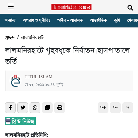
অন্যান্য
অপরাধ ও দূর্নীতিঃ
আইন – আদালত
আন্তর্জাতিক
কৃষি
খেলাধু
প্রচ্ছদ
/
লালমনিরহাট
লালমনিরহাটে গৃহবধুকে নির্যাতন।হাসপাতালে
ভর্তি
TITUL ISLAM
মে ৩১, ২০১৯ ১০:৪৪ পূর্বাহ্ণ
ফ+
ফ-
ফ
লালমনিরহাট প্রতিনিধি: