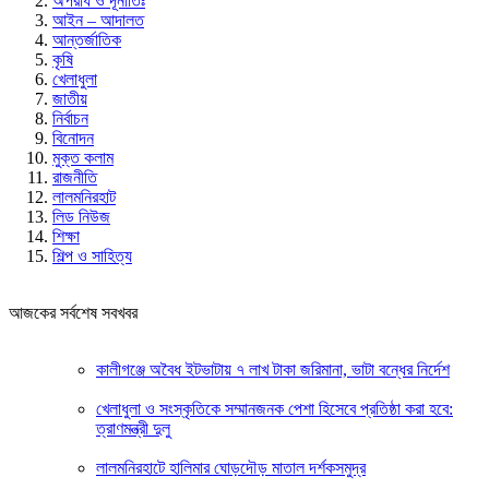
অপরাধ ও দূর্নীতিঃ
আইন – আদালত
আন্তর্জাতিক
কৃষি
খেলাধুলা
জাতীয়
নির্বাচন
বিনোদন
মুক্ত কলাম
রাজনীতি
লালমনিরহাট
লিড নিউজ
শিক্ষা
শিল্প ও সাহিত্য
আজকের সর্বশেষ সবখবর
কালীগঞ্জে অবৈধ ইটভাটায় ৭ লাখ টাকা জরিমানা, ভাটা বন্ধের নির্দেশ
খেলাধুলা ও সংস্কৃতিকে সম্মানজনক পেশা হিসেবে প্রতিষ্ঠা করা হবে:
ত্রাণমন্ত্রী দুলু
লালমনিরহাটে হালিমার ঘোড়দৌড় মাতাল দর্শকসমুদ্র