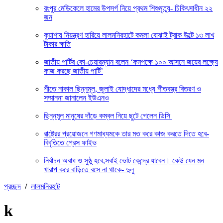
রংপুর মেডিকেলে হামের উপসর্গ নিয়ে প্রথম শিশুমৃত্যু- চিকিৎসাধীন ২২
জন
কুয়াশায় নিয়ন্ত্রণ হারিয়ে লালমনিরহাটে কমলা বোঝাই ট্রাক উল্টে ১৩ লাখ
টাকার ক্ষতি
জাতীয় পার্টির কো-চেয়ারম্যান বলেন ‘কমপক্ষে ১০০ আসনে জয়ের লক্ষ্যে
কাজ করছে জাতীয় পার্টি’
শীতে নাকাল ছিন্নমূল, জুলাই যোদ্ধাদের মধ্যে শীতবস্ত্র বিতরণ ও
সম্মাননা জানালেন ইউএনও
ছিন্নমূল মানুষের দাঁড়ে কম্বল নিয়ে ছুটে গেলেন ডিসি
রাষ্ট্রের প্রয়োজনে গণমাধ্যমকে তার মত করে কাজ করতে দিতে হবে-
বিবৃতিতে প্রেস ফাইভ
নির্বাচন অবাধ ও সুষ্ঠু হবে,সবাই ভোট কেন্দ্রে যাবেন। কেউ যেন মন
খারাপ করে বাড়িতে বসে না থাকে- দুলু
প্রচ্ছদ
/
লালমনিরহাট
k