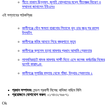
শীতে নাকাল ছিন্নমূল, জুলাই যোদ্ধাদের মধ্যে শীতবস্ত্র বিতরণ ও
সম্মাননা জানালেন ইউএনও
এই সপ্তাহের পাঠকপ্রিয়
কালীগঞ্জে যৌন ক্ষমতা হারানোয় পিতাকে খুন; চার বছর পর রহস্য
উদঘাটন
কালীগঞ্জে মহিষ আনতে গিয়ে বজ্রপাতে মৃত্যু
কালীগঞ্জে ক্লুলেস হত্যা মামলার প্রধান আসামি গ্রেফতার
লালমনিরহাটে মাদক মামলায় সাক্ষী দিতে এসে কলেজ কর্মচারির নিজের
ভুলেই কারাদণ্ড
কালীগঞ্জে সুপারির বস্তায় থেকে গাঁজা, উদ্ধার গ্রেফতার ২
প্রধান সম্পাদক:
লন্ডল প্রবাসী মিসেছ খাদিজা নাছিম মিলি
প্রয়োজনে যোগাযোগ করুন
: ০১৭৪৩২৭৬৮৭১
Ok