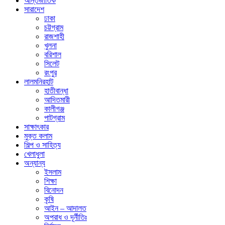
আন্তর্জাতিক
সারাদেশ
ঢাকা
চট্টগ্রাম
রাজশাহী
খুলনা
বরিশাল
সিলেট
রংপুর
লালমনিরহাট
হাতীবান্ধা
আদিতমারী
কালীগঞ্জ
পাটগ্রাম
সাক্ষাৎকার
মুক্ত কলাম
শিল্প ও সাহিত্য
খেলাধুলা
অন্যান্য
ইসলাম
শিক্ষা
বিনোদন
কৃষি
আইন – আদালত
অপরাধ ও দূর্নীতিঃ