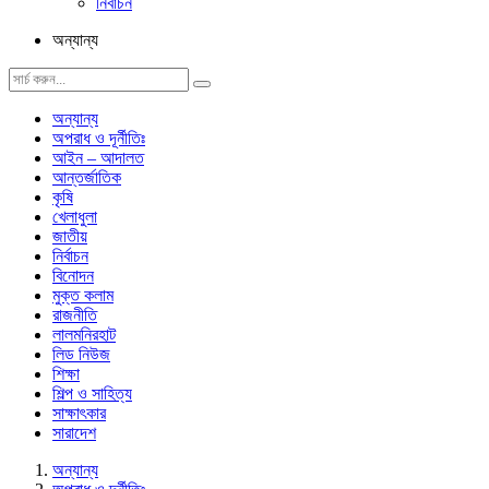
নির্বাচন
অন্যান্য
অন্যান্য
অপরাধ ও দূর্নীতিঃ
আইন – আদালত
আন্তর্জাতিক
কৃষি
খেলাধুলা
জাতীয়
নির্বাচন
বিনোদন
মুক্ত কলাম
রাজনীতি
লালমনিরহাট
লিড নিউজ
শিক্ষা
শিল্প ও সাহিত্য
সাক্ষাৎকার
সারাদেশ
অন্যান্য