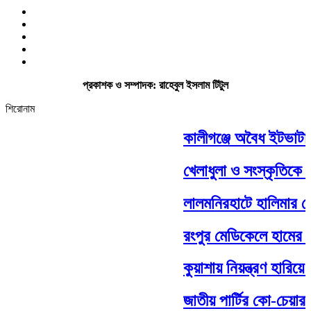
প্রকাশক ও সম্পাদক: রাহেবুল ইসলাম টিটুল
শিরোনাম
কালীগঞ্জে অবৈধ ইটভাটায় ৭
খেলাধুলা ও সংস্কৃতিকে সম্
লালমনিরহাটে হালিমার ঘো
রংপুর মেডিকেলে হামের উপ
কুয়াশায় নিয়ন্ত্রণ হারিয়ে
জাতীয় পার্টির কো-চেয়ারম