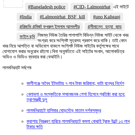
Share
#Bangladesh police
#CID- Lalmonirhat
এই সাইটে
#India
#Lalmonirhat_BSF_kill
#uno Kaliganj
#রিজভি #মির্জা ফখরুল ইসলাম আলমগীর
#সীমান্তে_হত্যা_কান্ড
নিজম্ব নিউজ তৈরির পাশাপাশি বিভিন্ন নিউজ সাইট থেকে খবর
ফাইল ছবি
সংগ্রহ করে সংশ্লিষ্ট সূত্রসহ প্রকাশ করে থাকি। তাই কোন
খবর নিয়ে আপত্তি বা অভিযোগ থাকলে সংশ্লিষ্ট নিউজ সাইটের কর্তৃপক্ষের সাথে
যোগাযোগ করার অনুরোধ রইলো।বিনা অনুমতিতে এই সাইটের সংবাদ, আলোকচিত্র
অডিও ও ভিডিও ব্যবহার করা বেআইনি।
লালমনিরহাট সর্বশেষ
কালীগঞ্জে অবৈধ ইটভাটায় ৭ লাখ টাকা জরিমানা, ভাটা বন্ধের নির্দেশ
খেলাধুলা ও সংস্কৃতিকে সম্মানজনক পেশা হিসেবে প্রতিষ্ঠা করা হবে:
ত্রাণমন্ত্রী দুলু
লালমনিরহাটে হালিমার ঘোড়দৌড় মাতাল দর্শকসমুদ্র
কুয়াশায় নিয়ন্ত্রণ হারিয়ে লালমনিরহাটে কমলা বোঝাই ট্রাক উল্টে ১৩ লাখ
টাকার ক্ষতি