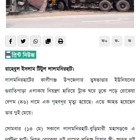
ফ+
ফ-
ফ
রাহেবুল ইসলাম টিটুল লালমনিরহাট।
লালমনিরহাটের কালীগঞ্জ উপজেলার তুষভাণ্ডার ইউনিয়নের
গুরাতিপাড়া এলাকায় নিয়ন্ত্রণ হারিয়ে ট্রাক ঘরে ঢুকে পড়ে রোকেয়া
বেগম (৪৬) নামে এক গৃহবধূর মৃত্যু হয়েছে। এতে আহত হয়েছেন
তার দুই মেয়ে।
সোমবার (১৩ মে) সকালে লালমনিরহাট-বুড়িমারী মহাসড়কে এ
দুর্ঘটনা ঘটে। নিহত রোকেয়া ওই গ্রামের লতিফ মিয়ার স্ত্রী। আহত দুই