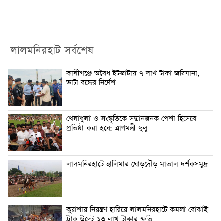
লালমনিরহাট সর্বশেষ
কালীগঞ্জে অবৈধ ইটভাটায় ৭ লাখ টাকা জরিমানা,
ভাটা বন্ধের নির্দেশ
খেলাধুলা ও সংস্কৃতিকে সম্মানজনক পেশা হিসেবে
প্রতিষ্ঠা করা হবে: ত্রাণমন্ত্রী দুলু
লালমনিরহাটে হালিমার ঘোড়দৌড় মাতাল দর্শকসমুদ্র
কুয়াশায় নিয়ন্ত্রণ হারিয়ে লালমনিরহাটে কমলা বোঝাই
ট্রাক উল্টে ১৩ লাখ টাকার ক্ষতি