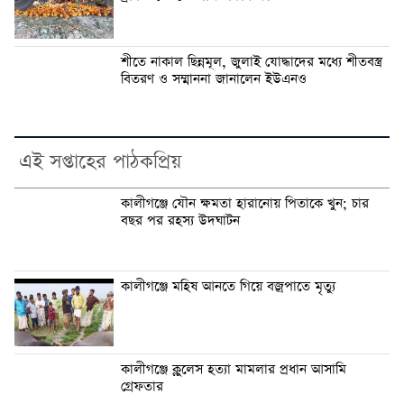
শীতে নাকাল ছিন্নমূল, জুলাই যোদ্ধাদের মধ্যে শীতবস্ত্র
বিতরণ ও সম্মাননা জানালেন ইউএনও
এই সপ্তাহের পাঠকপ্রিয়
কালীগঞ্জে যৌন ক্ষমতা হারানোয় পিতাকে খুন; চার
বছর পর রহস্য উদঘাটন
কালীগঞ্জে মহিষ আনতে গিয়ে বজ্রপাতে মৃত্যু
কালীগঞ্জে ক্লুলেস হত্যা মামলার প্রধান আসামি
গ্রেফতার