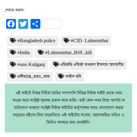
শেয়ার করুন:
Facebook
Twitter
Share
#Bangladesh police
#CID- Lalmonirhat
#India
#Lalmonirhat_BSF_kill
#uno Kaliganj
#রিজভি #মির্জা ফখরুল ইসলাম আলমগীর
#সীমান্তে_হত্যা_কান্ড
ফাইল ছবি
এই সাইটে নিজম্ব নিউজ তৈরির পাশাপাশি বিভিন্ন নিউজ সাইট থেকে খবর
সংগ্রহ করে সংশ্লিষ্ট সূত্রসহ প্রকাশ করে থাকি। তাই কোন খবর নিয়ে আপত্তি বা
অভিযোগ থাকলে সংশ্লিষ্ট নিউজ সাইটের কর্তৃপক্ষের সাথে যোগাযোগ করার
অনুরোধ রইলো।বিনা অনুমতিতে এই সাইটের সংবাদ, আলোকচিত্র অডিও ও
ভিডিও ব্যবহার করা বেআইনি।