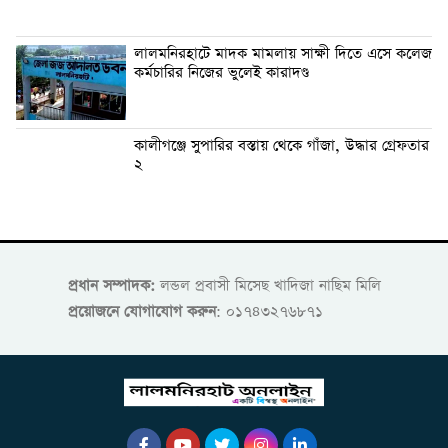
লালমনিরহাটে মাদক মামলায় সাক্ষী দিতে এসে কলেজ
কর্মচারির নিজের ভুলেই কারাদণ্ড
কালীগঞ্জে সুপারির বস্তায় থেকে গাঁজা, উদ্ধার গ্রেফতার
২
প্রধান সম্পাদক:
লন্ডল প্রবাসী মিসেছ খাদিজা নাছিম মিলি
প্রয়োজনে যোগাযোগ করুন
: ০১৭৪৩২৭৬৮৭১