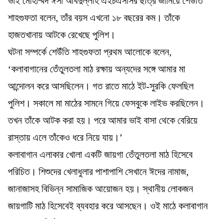
ভাই মোহাম্মদ ঈসা আবদুল্লাহ এইচএসসির ছাত্র জানিয়ে শেউঁতি
শাহগুফতা বলেন, তাঁর বয়স এখনো ১৮ বছরের কম। তাঁকে
হাজতখানায় আটকে রেখেছে পুলিশ।
ঘটনা সম্পর্কে শেউঁতি শাহগুফতা প্রথম আলোকে বলেন,
‘কলাবাগানের তেঁতুলতলা মাঠ রক্ষায় অন্যদের সঙ্গে আমার মা
আন্দোলন করে আসছিলেন। গত রাতে মাঠে ইট-সুরকি ফেলছিল
পুলিশ। সকালে মা মাঠের সামনে গিয়ে ফেসবুকে লাইভ করছিলেন।
তখন তাঁকে আটক করা হয়। পরে আমার ভাই বাসা থেকে বেরিয়ে
রাস্তায় এলে তাঁকেও ধরে নিয়ে যায়।’
কলাবাগান এলাকার খোলা একটি জায়গা তেঁতুলতলা মাঠ হিসেবে
পরিচিত। শিশুদের খেলাধুলার পাশাপাশি সেখানে ঈদের নামাজ,
জানাজাসহ বিভিন্ন সামাজিক আয়োজন হয়। স্থানীয় লোকজন
জায়গাটি মাঠ হিসেবেই ব্যবহার করে আসছেন। ওই মাঠে কলাবাগান