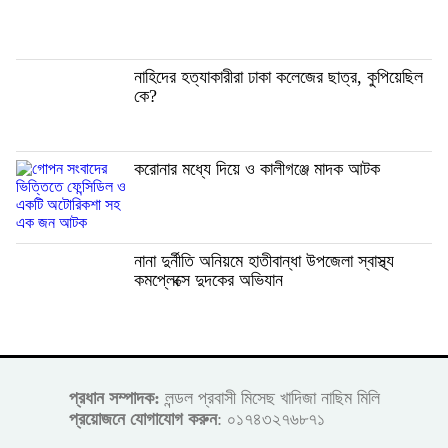
নাহিদের হত্যাকারীরা ঢাকা কলেজের ছাত্র, কুপিয়েছিল
কে?
করোনার মধ্যে দিয়ে ও কালীগঞ্জে মাদক আটক
নানা দুর্নীতি অনিয়মে হাতীবান্ধা উপজেলা স্বাস্থ্য
কমপ্লেক্সে দুদকের অভিযান
প্রধান সম্পাদক:
লন্ডল প্রবাসী মিসেছ খাদিজা নাছিম মিলি
প্রয়োজনে যোগাযোগ করুন
: ০১৭৪৩২৭৬৮৭১