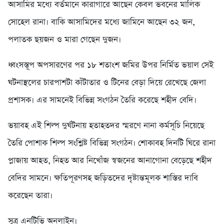
আসামির মধ্যে বর্তমানে কারাগারে আছেন কেবল ভবনের মালিক
সোহেল রানা। বাকি আসামিদের মধ্যে জামিনে আছেন ৩২ জন,
পলাতক ছয়জন ও মারা গেছেন দুজন।
ধ্বংসস্তূপ অপসারণের পর ১৮ শতাংশ জমির উপর নির্মিত ভয়াল সেই
ঘটনাস্থলের চারপাশটা কাঁটাতার ও টিনের বেড়া দিয়ে রেখেছে জেলা
প্রশাসক। এর সামনেই বিভিন্ন সংগঠন তৈরি করেছে শহীদ বেদি।
ভয়াবহ এই শিল্প দুর্ঘটনায় হতাহতদর স্মরণে নানা কর্মসূচি নিয়েছে
তৈরি পোশাক শিল্প সংশ্লিষ্ট বিভিন্ন সংগঠন। শোকাবহ দিনটি ঘিরে রানা
প্লাজায় আহত, নিহত আর নিখোঁজ স্বজনের আনাগোনা বেড়েছে শহীদ
বেদির সামনে। ক্ষতিপূরণসহ জড়িতদের দৃষ্টান্তমূলক শাস্তির দাবি
করেছেন তারা।
সুত্র এনটিভি অনলাইন।