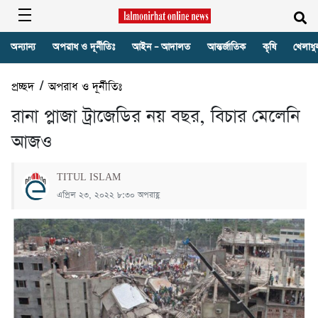
অন্যান্য
অপরাধ ও দূর্নীতিঃ
আইন – আদালত
আন্তর্জাতিক
কৃষি
খেলাধু
প্রচ্ছদ
/
অপরাধ ও দূর্নীতিঃ
রানা প্লাজা ট্রাজেডির নয় বছর, বিচার মেলেনি
আজও
TITUL ISLAM
এপ্রিল ২৩, ২০২২ ৮:৩০ অপরাহ্ণ