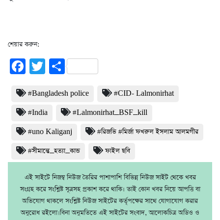
শেয়ার করুন:
Facebook
Twitter
Share
#Bangladesh police
#CID- Lalmonirhat
#India
#Lalmonirhat_BSF_kill
#uno Kaliganj
#রিজভি #মির্জা ফখরুল ইসলাম আলমগীর
#সীমান্তে_হত্যা_কান্ড
ফাইল ছবি
এই সাইটে নিজম্ব নিউজ তৈরির পাশাপাশি বিভিন্ন নিউজ সাইট থেকে খবর
সংগ্রহ করে সংশ্লিষ্ট সূত্রসহ প্রকাশ করে থাকি। তাই কোন খবর নিয়ে আপত্তি বা
অভিযোগ থাকলে সংশ্লিষ্ট নিউজ সাইটের কর্তৃপক্ষের সাথে যোগাযোগ করার
অনুরোধ রইলো।বিনা অনুমতিতে এই সাইটের সংবাদ, আলোকচিত্র অডিও ও