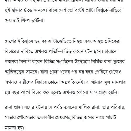
হয়। আহত ও পঙ্গু হন প্রায় দুই হাজার শ্রমিক। জীবিত উদ্ধার করা হয়
দুই হাজার ৪৩৮ জনকে। বাংলাদেশ তো বটেই গোটা বিশ্বকে নাড়িয়ে
দেয় এই শিল্প দুর্ঘটনা।
দেশের ইতিহাসে ভয়াবহ এ ট্রাজেডিতে নিহত এবং আহত শ্রমিকেরা
বিচারের দাবিতে এখনও প্রতিদিন ভিড় করেন ঘটনাস্থলে। হারানো
স্বজনরা বিলাপ করেন বিভিন্ন সংগঠনের উদ্যোগে নির্মিত রানা প্লাজার
স্মৃতিস্তম্ভের সামনে। রানা প্লাজা ধসের পর নয় বছর পেরিয়ে গেলেও
এখনও দায়ীদের বিচারে কোনো অগ্রগতি নেই। এ ঘটনার মূল মামলার
ছয় বছর আগে বিচার শুরু হলেও এখনও কোনো সাক্ষ্যগ্রহণ হয়নি।
রানা প্লাজা ধসের ঘটনায় এ পর্যন্ত ভবনের মালিক রানা, তার পরিবার,
সাভার পৌরসভার তৎকালীন মেয়রসহ বিভিন্ন জনের নামে পাঁচটি
মামলা হয়।