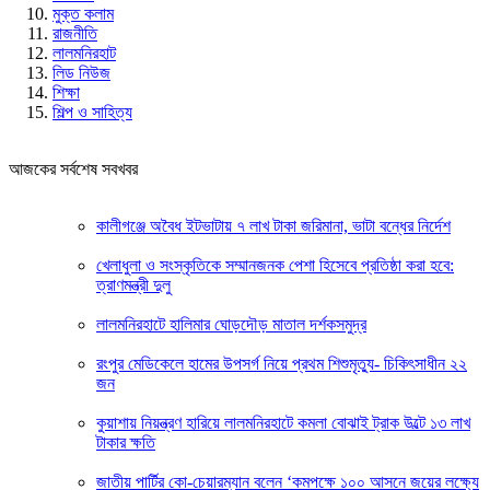
মুক্ত কলাম
রাজনীতি
লালমনিরহাট
লিড নিউজ
শিক্ষা
শিল্প ও সাহিত্য
আজকের সর্বশেষ সবখবর
কালীগঞ্জে অবৈধ ইটভাটায় ৭ লাখ টাকা জরিমানা, ভাটা বন্ধের নির্দেশ
খেলাধুলা ও সংস্কৃতিকে সম্মানজনক পেশা হিসেবে প্রতিষ্ঠা করা হবে:
ত্রাণমন্ত্রী দুলু
লালমনিরহাটে হালিমার ঘোড়দৌড় মাতাল দর্শকসমুদ্র
রংপুর মেডিকেলে হামের উপসর্গ নিয়ে প্রথম শিশুমৃত্যু- চিকিৎসাধীন ২২
জন
কুয়াশায় নিয়ন্ত্রণ হারিয়ে লালমনিরহাটে কমলা বোঝাই ট্রাক উল্টে ১৩ লাখ
টাকার ক্ষতি
জাতীয় পার্টির কো-চেয়ারম্যান বলেন ‘কমপক্ষে ১০০ আসনে জয়ের লক্ষ্যে