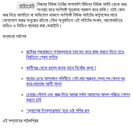
নিজম্ব নিউজ তৈরির পাশাপাশি বিভিন্ন নিউজ সাইট থেকে খবর
ফাইল ছবি
সংগ্রহ করে সংশ্লিষ্ট সূত্রসহ প্রকাশ করে থাকি। তাই কোন
খবর নিয়ে আপত্তি বা অভিযোগ থাকলে সংশ্লিষ্ট নিউজ সাইটের কর্তৃপক্ষের সাথে
যোগাযোগ করার অনুরোধ রইলো।বিনা অনুমতিতে এই সাইটের সংবাদ, আলোকচিত্র
অডিও ও ভিডিও ব্যবহার করা বেআইনি।
অন্যান্য সর্বশেষ
রাষ্ট্রের প্রয়োজনে গণমাধ্যমকে তার মত করে কাজ করতে দিতে হবে-
বিবৃতিতে প্রেস ফাইভ
কালীগঞ্জ থেকে রহস্য জনক ভাবে নিখোঁজ বৃদ্ধা !
মায়ের চেয়ে আপনজন পৃথিবীতে নেই-যার সান্ত্বনা স্নেহ সব বেদনা দূর
করে-মমতাজ আলী শান্ত
চেহারা-সৌন্দর্য এবং বস্ত্র দিয়ে আমরা সর্বদা আমাদের আসল পরিচয় গোপন
করতে চাই
‘অ্যাগ্রো ইনফ্লুয়েন্সার’ হয়ে ওঠা পপির গল্প
এই সপ্তাহের পাঠকপ্রিয়