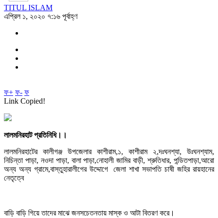
TITUL ISLAM
এপ্রিল ১, ২০২০ ৭:১৬ পূর্বাহ্ণ
ফ+
ফ-
ফ
Link Copied!
লালমনিরহাট প্রতিনিধি।।
লালমনিরহাটের কালীগঞ্জ উপজেলার কাশীরাম,১, কাশীরাম ২,দঃঘনশ্যা, উঃঘনশ্যাম,
নিচিন্তা পাড়া, নওদা পাড়া, বালা পাড়া,নোহালী জামির বাড়ী, শ্রুতিধার, পন্ডিতপাড়া,আরো
অন্য অন্য গ্রামে,বাস্তুহারালীগের উদ্দোগে জেলা শাখা সভাপতি চাষী জহির রায়হানের
নেতৃত্বে
বাড়ি বাড়ি গিয়ে তাদের মাঝে জনসচেতনতায় মাস্ক ও আটা বিতরণ করে।