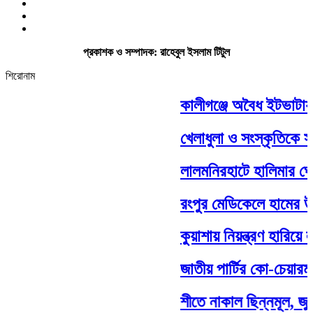
প্রকাশক ও সম্পাদক: রাহেবুল ইসলাম টিটুল
শিরোনাম
কালীগঞ্জে অবৈধ ইটভাটায় ৭
খেলাধুলা ও সংস্কৃতিকে সম্ম
লালমনিরহাটে হালিমার ঘোড়
রংপুর মেডিকেলে হামের উপস
কুয়াশায় নিয়ন্ত্রণ হারিয়ে 
জাতীয় পার্টির কো-চেয়ারম্
শীতে নাকাল ছিন্নমূল, জুল