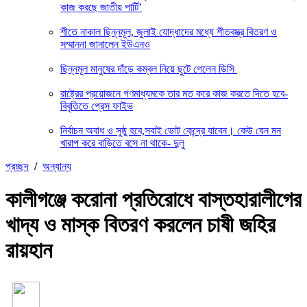
কাজ করছে জাতীয় পার্টি’
শীতে নাকাল ছিন্নমূল, জুলাই যোদ্ধাদের মধ্যে শীতবস্ত্র বিতরণ ও
সম্মাননা জানালেন ইউএনও
ছিন্নমূল মানুষের দাঁড়ে কম্বল নিয়ে ছুটে গেলেন ডিসি
রাষ্ট্রের প্রয়োজনে গণমাধ্যমকে তার মত করে কাজ করতে দিতে হবে-
বিবৃতিতে প্রেস ফাইভ
নির্বাচন অবাধ ও সুষ্ঠু হবে,সবাই ভোট কেন্দ্রে যাবেন। কেউ যেন মন
খারাপ করে বাড়িতে বসে না থাকে- দুলু
প্রচ্ছদ
/
অন্যান্য
কালীগঞ্জে করোনা প্রতিরোধে বাস্তহারালীগের
খাদ্য ও মাস্ক বিতরণ করলেন চাষী জহির
রায়হান