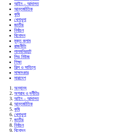
আইন – আদালত
আন্তর্জাতিক
কৃষি
খেলাধুলা
জাতীয়
নির্বাচন
বিনোদন
মুক্ত কলাম
রাজনীতি
লালমনিরহাট
লিড নিউজ
শিক্ষা
শিল্প ও সাহিত্য
সাক্ষাৎকার
সারাদেশ
অন্যান্য
অপরাধ ও দূর্নীতিঃ
আইন – আদালত
আন্তর্জাতিক
কৃষি
খেলাধুলা
জাতীয়
নির্বাচন
বিনোদন