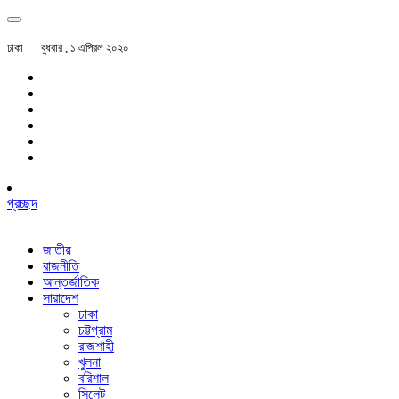
ঢাকা
বুধবার , ১ এপ্রিল ২০২০
প্রচ্ছদ
জাতীয়
রাজনীতি
আন্তর্জাতিক
সারাদেশ
ঢাকা
চট্টগ্রাম
রাজশাহী
খুলনা
বরিশাল
সিলেট