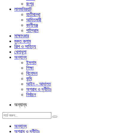
রংপুর
লালমনিরহাট
হাতীবান্ধা
আদিতমারী
কালীগঞ্জ
পাটগ্রাম
সাক্ষাৎকার
মুক্ত কলাম
শিল্প ও সাহিত্য
খেলাধুলা
অন্যান্য
ইসলাম
শিক্ষা
বিনোদন
কৃষি
আইন – আদালত
অপরাধ ও দূর্নীতিঃ
নির্বাচন
অন্যান্য
অন্যান্য
অপরাধ ও দূর্নীতিঃ