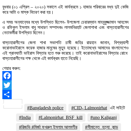
বুধবার (০১ এপ্রিল – ২০২০) সকালে এই কার্যক্রমে ১ হাজার পরিবারের মধ্য দুই কেজি
করে আটা ও মাস্ক বিতরণ করা হয়।
এ সময় অন‍্যান‍্যের মধ্যে উপস্থিত ছিলেন- উপজেলা চেয়ারম্যান মাহবুবুজ্জামান আহমেদ
ও রফিকুল ইসলাম বাবু সাধারণ সম্পাদকঃ লালমনিরহাট জেলাশাখা এবং বাস্তহারালীগের
নেতাকর্মীরা উপস্থিত ছিলেন।
বাস্তহারালীগের জেলা শাখা সভাপতি চাষী জহির রায়হান জানান, বিশ্বব‍্যাপী
করোনাভাইরাসে কয়েক হাজার মানুষের মৃত্যু হয়েছে। ইতোমধ্যে আমাদের বাংলাদেশেও
এই প্রানঘাতী ভাইরাস বিস্তার হতে শুরু করেছে। তাই করোনাভাইরাসের বিস্তার রোধে
বাস্তহারালীগের পক্ষ থেকে এই কার্যক্রম হাতে নিয়েছি।
শেয়ার করুন:
Facebook
Twitter
Share
#Bangladesh police
#CID- Lalmonirhat
এই সাইটে
#India
#Lalmonirhat_BSF_kill
#uno Kaliganj
#রিজভি #মির্জা ফখরুল ইসলাম আলমগীর
#সীমান্তে_হত্যা_কান্ড