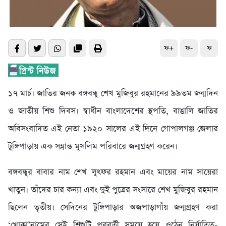
ফ+
ফ-
ফ
১৭ মার্চ। জাতির জনক বঙ্গবন্ধু শেখ মুজিবুর রহমানের ৯৯তম জন্মদিন
ও জাতীয় শিশু দিবস। স্বাধীন বাংলাদেশের স্থপতি, বাঙালি জাতির
অবিসংবাদিত এই নেতা ১৯২০ সালের এই দিনে গোপালগঞ্জ জেলার
টুঙ্গিপাড়ায় এক সম্ভ্রান্ত মুসলিম পরিবারে জন্মগ্রহণ করেন।
বঙ্গবন্ধুর বাবার নাম শেখ লুৎফর রহমান এবং মায়ের নাম সায়েরা
খাতুন। তাঁদের চার কন্যা এবং দুই পুত্রের সংসারে শেখ মুজিবুর রহমান
ছিলেন তৃতীয়। সেদিনের টুঙ্গিপাড়ার অজপাড়াগাঁয় জন্মগ্রহণ করা
‘খোকা’নামের সেই শিশুটি পরবর্তী সময়ে হয়ে ওঠেন নির্যাতিত-