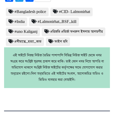
#Bangladesh police
#CID- Lalmonirhat
#India
#Lalmonirhat_BSF_kill
#uno Kaliganj
#রিজভি #মির্জা ফখরুল ইসলাম আলমগীর
#সীমান্তে_হত্যা_কান্ড
ফাইল ছবি
এই সাইটে নিজম্ব নিউজ তৈরির পাশাপাশি বিভিন্ন নিউজ সাইট থেকে খবর
সংগ্রহ করে সংশ্লিষ্ট সূত্রসহ প্রকাশ করে থাকি। তাই কোন খবর নিয়ে আপত্তি বা
অভিযোগ থাকলে সংশ্লিষ্ট নিউজ সাইটের কর্তৃপক্ষের সাথে যোগাযোগ করার
অনুরোধ রইলো।বিনা অনুমতিতে এই সাইটের সংবাদ, আলোকচিত্র অডিও ও
ভিডিও ব্যবহার করা বেআইনি।