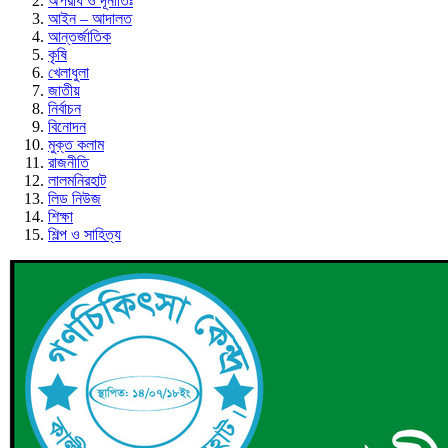
অপরাধ ও দূর্নীতিঃ
আইন – আদালত
আন্তর্জাতিক
কৃষি
খেলাধুলা
জাতীয়
নির্বাচন
বিনোদন
মুক্ত কলাম
রাজনীতি
লালমনিরহাট
লিড নিউজ
শিক্ষা
শিল্প ও সাহিত্য