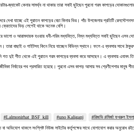
সোয়েটার-জ্যাকেট কেনার সামর্থ্য না থাকায় তারা সবাই ছুটছেন পুরনো গরম কাপড়ের দোকানগ
 সদরে দেখা যাচ্ছে এই পুরাতন কাপড়ের বেচা কিনার ভির। পাঁচ উপজেলার প্রতিটি রেলস্টেশন
সময় ক্রেতাদের ভিড় লেগেই থাকে অনেক বেশি।
চারে ভালো ও আরামদায়ক হওয়ায় ধনী-গরিব মধ্যবিত্ত, নিম্ন মধ্যবিত্ত সবাই ছুটছেন এসব 
। তারা বাছাই ও গাইটসহ কিনে নিয়ে যাচ্ছেন বিভিন্ন স্থানে। ফলে এ ব্যবসার সাথে ঠাকুর
িনি গত দুই শীত থেকে এই পুরাতন গরম কাপড়ের ব্যবসা করে আসছেন। এ ব্যবসায় এযাবৎ তিন
বিকা নির্বাহের পথ প্রসারিত হয়েছে। পুরনো এসব কাপড় আসায় সব শ্রেণীপেশার মানুষ শীত
#Lalmonirhat_BSF_kill
#uno Kaliganj
#রিজভি #মির্জা ফখরুল ইস
তি বা অভিযোগ থাকলে সংশ্লিষ্ট নিউজ সাইটের কর্তৃপক্ষের সাথে যোগাযোগ করার অনুরোধ