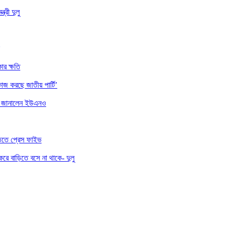
্রী দুলু
ার ক্ষতি
াজ করছে জাতীয় পার্টি’
ননা জানালেন ইউএনও
তিতে প্রেস ফাইভ
করে বাড়িতে বসে না থাকে- দুলু