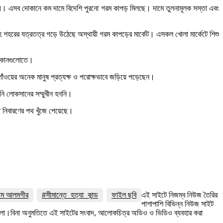
ুলোয়। এসব দোকানে কম দামে বিদেশি পুরনো গরম কাপড় মিলছে। দামে তুলনামূলক সস্তা এবং
সহ শহরের যত্রতত্র গড়ে উঠেছে অস্থায়ী গরম কাপড়ের মার্কেট। এসকল খোলা মার্কেটে শিশু
দোকানগুলোতে।
গাঁওয়ের অনেক মানুষ প্রত্যক্ষ ও পরোক্ষভাবে জড়িয়ে পড়েছেন।
ি লোকসানের সম্মুখীন হননি।
 নিবারণের পথ খুঁজে পেয়েছে।
লাম আলমগীর
#সীমান্তে_হত্যা_কান্ড
ফাইল ছবি
এই সাইটে নিজম্ব নিউজ তৈরির
পাশাপাশি বিভিন্ন নিউজ সাইট
 রইলো।বিনা অনুমতিতে এই সাইটের সংবাদ, আলোকচিত্র অডিও ও ভিডিও ব্যবহার করা