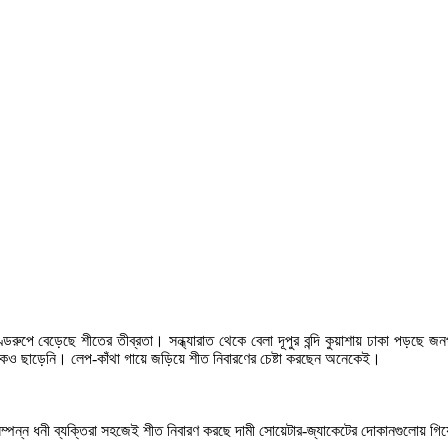
ণ্ডরুপে বেড়েছে শীতের তীব্রতা। সন্ধ্যারাত থেকে বেলা দূপুর বন্দি কুয়াশায় ঢাকা পড়ছে
কেও ছাড়েনি। লেপ-কাঁথা গায়ে জড়িয়ে শীত নিবারণের চেষ্টা করছেন অনেকেই।
ম্পন্ন ধনী ব্যক্তিরা সহজেই শীত নিবারণ করছে দামী সোয়েটার-জ্যাকেটের দোকানগুলোয় গ