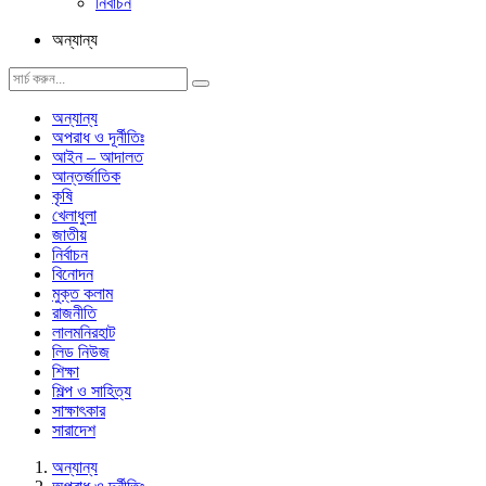
নির্বাচন
অন্যান্য
অন্যান্য
অপরাধ ও দূর্নীতিঃ
আইন – আদালত
আন্তর্জাতিক
কৃষি
খেলাধুলা
জাতীয়
নির্বাচন
বিনোদন
মুক্ত কলাম
রাজনীতি
লালমনিরহাট
লিড নিউজ
শিক্ষা
শিল্প ও সাহিত্য
সাক্ষাৎকার
সারাদেশ
অন্যান্য