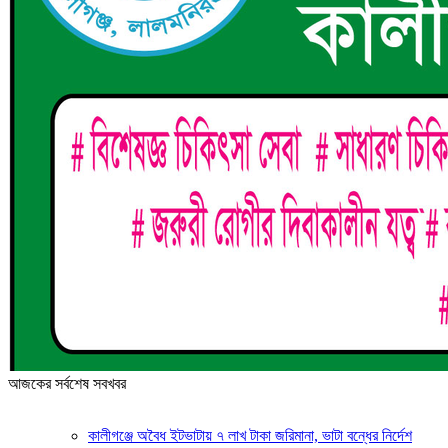
আজকের সর্বশেষ সবখবর
কালীগঞ্জে অবৈধ ইটভাটায় ৭ লাখ টাকা জরিমানা, ভাটা বন্ধের নির্দেশ