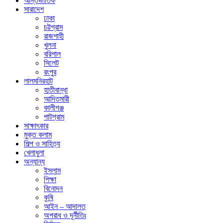
আন্তর্জাতিক
সারাদেশ
ঢাকা
চট্টগ্রাম
রাজশাহী
খুলনা
বরিশাল
সিলেট
রংপুর
লালমনিরহাট
হাতীবান্ধা
আদিতমারী
কালীগঞ্জ
পাটগ্রাম
সাক্ষাৎকার
মুক্ত কলাম
শিল্প ও সাহিত্য
খেলাধুলা
অন্যান্য
ইসলাম
শিক্ষা
বিনোদন
কৃষি
আইন – আদালত
অপরাধ ও দূর্নীতিঃ