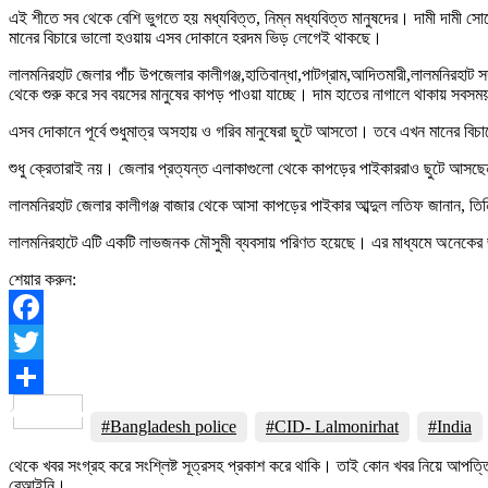
এই শীতে সব থেকে বেশি ভুগতে হয় মধ্যবিত্ত, নিম্ন মধ্যবিত্ত মানুষদের। দামী দামী 
মানের বিচারে ভালো হওয়ায় এসব দোকানে হরদম ভিড় লেগেই থাকছে।
লালমনিরহাট জেলার পাঁচ উপজেলার কালীগঞ্জ,হাতিবান্ধা,পাটগ্রাম,আদিতমারী,লালমনিরহাট
থেকে শুরু করে সব বয়সের মানুষের কাপড় পাওয়া যাচ্ছে। দাম হাতের নাগালে থাকায় সব
এসব দোকানে পূর্বে শুধুমাত্র অসহায় ও গরিব মানুষেরা ছুটে আসতো। তবে এখন মানের বি
শুধু ক্রেতারাই নয়। জেলার প্রত্যন্ত এলাকাগুলো থেকে কাপড়ের পাইকাররাও ছুটে আসছেন
লালমনিরহাট জেলার কালীগঞ্জ বাজার থেকে আসা কাপড়ের পাইকার আব্দুল লতিফ জানান, ত
লালমনিরহাটে এটি একটি লাভজনক মৌসুমী ব্যবসায় পরিণত হয়েছে। এর মাধ্যমে অনেকের জী
শেয়ার করুন:
Facebook
Twitter
Share
#Bangladesh police
#CID- Lalmonirhat
#India
থেকে খবর সংগ্রহ করে সংশ্লিষ্ট সূত্রসহ প্রকাশ করে থাকি। তাই কোন খবর নিয়ে আপত্
বেআইনি।