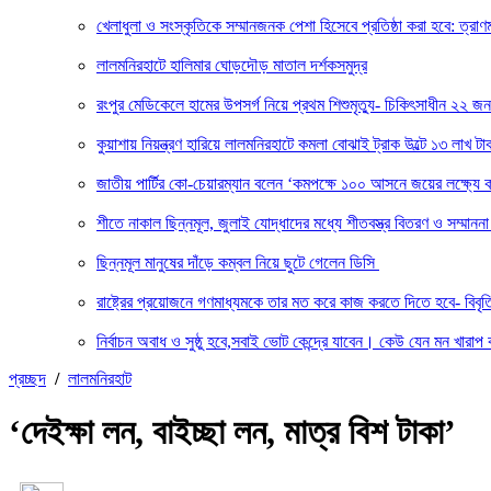
খেলাধুলা ও সংস্কৃতিকে সম্মানজনক পেশা হিসেবে প্রতিষ্ঠা করা হবে: ত্রাণমন্ত
লালমনিরহাটে হালিমার ঘোড়দৌড় মাতাল দর্শকসমুদ্র
রংপুর মেডিকেলে হামের উপসর্গ নিয়ে প্রথম শিশুমৃত্যু- চিকিৎসাধীন ২২ জন
কুয়াশায় নিয়ন্ত্রণ হারিয়ে লালমনিরহাটে কমলা বোঝাই ট্রাক উল্টে ১৩ লাখ টাক
জাতীয় পার্টির কো-চেয়ারম্যান বলেন ‘কমপক্ষে ১০০ আসনে জয়ের লক্ষ্যে ক
শীতে নাকাল ছিন্নমূল, জুলাই যোদ্ধাদের মধ্যে শীতবস্ত্র বিতরণ ও সম্মা
ছিন্নমূল মানুষের দাঁড়ে কম্বল নিয়ে ছুটে গেলেন ডিসি
রাষ্ট্রের প্রয়োজনে গণমাধ্যমকে তার মত করে কাজ করতে দিতে হবে- বিবৃ
নির্বাচন অবাধ ও সুষ্ঠু হবে,সবাই ভোট কেন্দ্রে যাবেন। কেউ যেন মন খারাপ 
প্রচ্ছদ
/
লালমনিরহাট
‘দেইক্ষা লন, বাইচ্ছা লন, মাত্র বিশ টাকা’