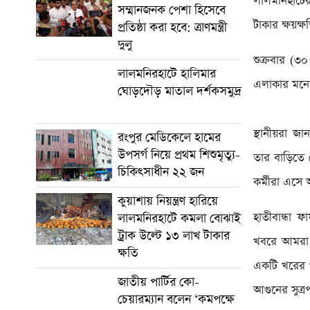
লালমনিহাটের
সম্মানজনক পেশা হিসেবে
টাকার ক্ষয়ক্
প্রতিষ্ঠা করা হবে: ত্রাণমন্ত্রী
দুলু
শুক্রবার (৩
লালমনিরহাটে হালিমার
এলাকার মনোয়
ঘোড়দৌড় মাতাল দর্শকসমুদ্র
স্থানীয়রা জ
রংপুর মেডিকেলে হামের
উপসর্গ নিয়ে প্রথম শিশুমৃত্যু-
তার বাড়িতে 
চিকিৎসাধীন ২২ জন
কর্মীরা এসে 
কুয়াশায় নিয়ন্ত্রণ হারিয়ে
হাতীবান্ধা ফ
লালমনিরহাটে কমলা বোঝাই
ট্রাক উল্টে ১৩ লাখ টাকার
খবরে আমরা ঘ
ক্ষতি
একটি খরের গা
জাতীয় পার্টির কো-
আগুনের সুত্র
চেয়ারম্যান বলেন ‘কমপক্ষে