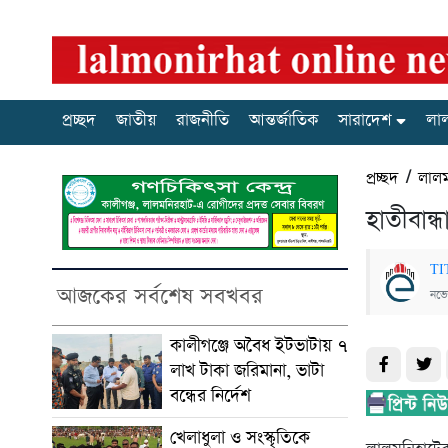
প্রচ্ছদ
জাতীয়
রাজনীতি
আন্তর্জাতিক
সারাদেশ
লা
প্রচ্ছদ
/
লাল
হাতীবান্ধ
TI
আজকের সর্বশেষ সবখবর
নভে
কালীগঞ্জে অবৈধ ইটভাটায় ৭
লাখ টাকা জরিমানা, ভাটা
বন্ধের নির্দেশ
খেলাধুলা ও সংস্কৃতিকে