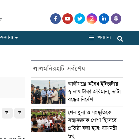
১৮
অন্যান্য
অন্যান্য
লালমনিরহাট সর্বশেষ
কালীগঞ্জে অবৈধ ইটভাটায়
৭ লাখ টাকা জরিমানা, ভাটা
বন্ধের নির্দেশ
খেলাধুলা ও সংস্কৃতিকে
ফ-
ফ
সম্মানজনক পেশা হিসেবে
প্রতিষ্ঠা করা হবে: ত্রাণমন্ত্রী
দুলু