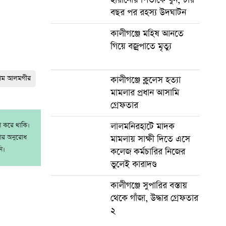
বছর পর রহস্য উদঘাটন
কালীগঞ্জে মহিষ আনতে
গিয়ে বজ্রপাতে মৃত্যু
লাম আলমগীর
কালীগঞ্জে ক্লুলেস হত্যা
মামলার প্রধান আসামি
গ্রেফতার
লালমনিরহাটে মাদক
াশ করে থাকি।
রার অনুরোধ
মামলায় সাক্ষী দিতে এসে
ি।
কলেজ কর্মচারির নিজের
ভুলেই কারাদণ্ড
কালীগঞ্জে সুপারির বস্তায়
থেকে গাঁজা, উদ্ধার গ্রেফতার
২