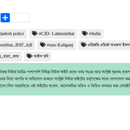
cebook
Twitter
Share
ladesh police
#CID- Lalmonirhat
#India
onirhat_BSF_kill
#uno Kaliganj
#রিজভি #মির্জা ফখরুল ইস
ে_হত্যা_কান্ড
ফাইল ছবি
জম্ব নিউজ তৈরির পাশাপাশি বিভিন্ন নিউজ সাইট থেকে খবর সংগ্রহ করে সংশ্লিষ্ট সূত্রসহ প্রক
বর নিয়ে আপত্তি বা অভিযোগ থাকলে সংশ্লিষ্ট নিউজ সাইটের কর্তৃপক্ষের সাথে যোগাযোগ ক
ইলো।বিনা অনুমতিতে এই সাইটের সংবাদ, আলোকচিত্র অডিও ও ভিডিও ব্যবহার করা বেআইন