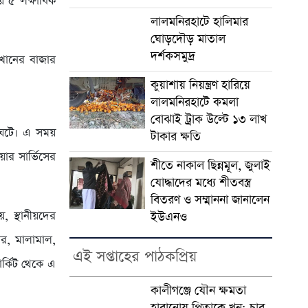
য় ৫ লক্ষাধিক
লালমনিরহাটে হালিমার
ঘোড়দৌড় মাতাল
দর্শকসমুদ্র
 খানের বাজার
কুয়াশায় নিয়ন্ত্রণ হারিয়ে
লালমনিরহাটে কমলা
বোঝাই ট্রাক উল্টে ১৩ লাখ
ত ঘটে। এ সময়
টাকার ক্ষতি
ার সার্ভিসের
শীতে নাকাল ছিন্নমূল, জুলাই
যোদ্ধাদের মধ্যে শীতবস্ত্র
বিতরণ ও সম্মাননা জানালেন
, স্থানীয়দের
ইউএনও
ঘর, মালামাল,
এই সপ্তাহের পাঠকপ্রিয়
ার্কিট থেকে এ
কালীগঞ্জে যৌন ক্ষমতা
হারানোয় পিতাকে খুন; চার