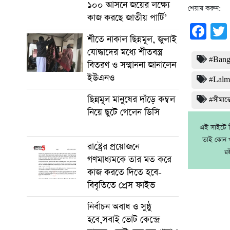
১০০ আসনে জয়ের লক্ষ্যে
শেয়ার করুন:
কাজ করছে জাতীয় পার্টি’
Fa
শীতে নাকাল ছিন্নমূল, জুলাই
যোদ্ধাদের মধ্যে শীতবস্ত্র
#Bang
বিতরণ ও সম্মাননা জানালেন
ইউএনও
#Lalm
ছিন্নমূল মানুষের দাঁড়ে কম্বল
#সীমান্ত
নিয়ে ছুটে গেলেন ডিসি
এই সাইটে নি
তাই কোন খ
রাষ্ট্রের প্রয়োজনে
র
গণমাধ্যমকে তার মত করে
কাজ করতে দিতে হবে-
বিবৃতিতে প্রেস ফাইভ
নির্বাচন অবাধ ও সুষ্ঠু
হবে,সবাই ভোট কেন্দ্রে