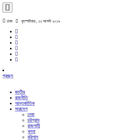
ঢাকা
বৃহস্পতিবার , ২২ আগস্ট ২০১৯
প্রচ্ছদ
জাতীয়
রাজনীতি
আন্তর্জাতিক
সারাদেশ
ঢাকা
চট্টগ্রাম
রাজশাহী
খুলনা
বরিশাল