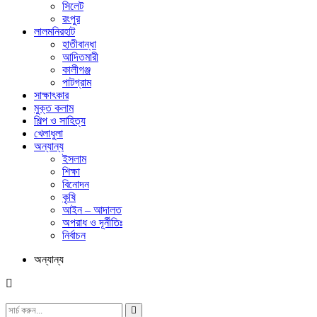
সিলেট
রংপুর
লালমনিরহাট
হাতীবান্ধা
আদিতমারী
কালীগঞ্জ
পাটগ্রাম
সাক্ষাৎকার
মুক্ত কলাম
শিল্প ও সাহিত্য
খেলাধুলা
অন্যান্য
ইসলাম
শিক্ষা
বিনোদন
কৃষি
আইন – আদালত
অপরাধ ও দূর্নীতিঃ
নির্বাচন
অন্যান্য