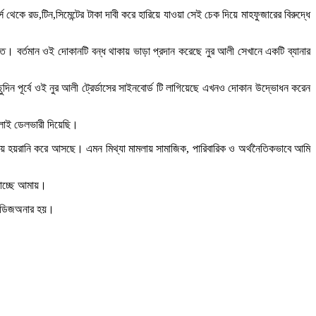
 থেকে রড,টিন,সিমেন্টের টাকা দাবী করে হারিয়ে যাওয়া সেই চেক দিয়ে মাহফুজারের বিরুদ্ধে
করত। বর্তমান ওই দোকানটি বন্ধ থাকায় ভাড়া প্রদান করেছে নুর আলী সেখানে একটি ব্যানার
 কিছুদিন পূর্বে ওই নুর আলী ট্রের্ডাসের সাইনবোর্ড টি লাগিয়েছে এখনও দোকান উদ্ভোধন করেন
 জুলাই ডেলভারী দিয়েছি।
়ে হয়রানি করে আসছে। এমন মিথ্যা মামলায় সামাজিক, পারিবারিক ও অর্থনৈতিকভাবে আমি
খাচ্ছে আমায়।
শত ডিজঅনার হয়।