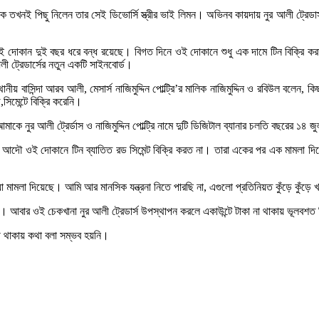
 তখনই পিছু নিলেন তার সেই ডিভোর্সি স্ত্রীর ভাই লিমন। অভিনব কায়দায় নুর আলী ট্রেডার্স
য়, ওই দোকান দুই বছর ধরে বন্ধ রয়েছে। বিগত দিনে ওই দোকানে শুধু এক দামে টিন বিক্রি 
আলী ট্রেডার্সের নতুন একটি সাইনবোর্ড।
নীয় বাসিন্দা আরব আলী, মেসার্স নাজিমুদ্দিন পোল্ট্রি’র মালিক নাজিমুদ্দিন ও রবিউল বলেন,
মেন্টে বিক্রি করেনি।
আমাকে নুর আলী ট্রের্ডাস ও নাজিমুদ্দিন পোল্ট্রি নামে দুটি ডিজিটাল ব্যানার চলতি বছরের ১৪
 আদৌ ওই দোকানে টিন ব্যাতিত রড সিমেন্ট বিক্রি করত না। তারা একের পর এক মামলা দিয
লা দিয়েছে। আমি আর মানসিক যন্ত্রনা নিতে পারছি না, এগুলো প্রতিনিয়ত কুঁড়ে কুঁড়ে 
েছি। আবার ওই চেকখানা নুর আলী ট্রেডার্স উপস্থাপন করলে একাউন্টে টাকা না থাকায় ভূলব
থ থাকায় কথা বলা সম্ভব হয়নি।