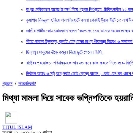
রংপুর মেডিকেলে হামের উপসর্গ নিয়ে প্রথম শিশুমৃত্যু- চিকিৎসাধীন ২২ জন
কুয়াশায় নিয়ন্ত্রণ হারিয়ে লালমনিরহাটে কমলা বোঝাই ট্রাক উল্টে ১৩ লাখ টাক
জাতীয় পার্টির কো-চেয়ারম্যান বলেন ‘কমপক্ষে ১০০ আসনে জয়ের লক্ষ্যে ক
শীতে নাকাল ছিন্নমূল, জুলাই যোদ্ধাদের মধ্যে শীতবস্ত্র বিতরণ ও সম্মা
ছিন্নমূল মানুষের দাঁড়ে কম্বল নিয়ে ছুটে গেলেন ডিসি
রাষ্ট্রের প্রয়োজনে গণমাধ্যমকে তার মত করে কাজ করতে দিতে হবে- বিবৃ
নির্বাচন অবাধ ও সুষ্ঠু হবে,সবাই ভোট কেন্দ্রে যাবেন। কেউ যেন মন খারাপ 
প্রচ্ছদ
/
লালমনিরহাট
মিথ্যা মামলা দিয়ে সাবেক ভগ্নিপতিকে হয়র
TITUL ISLAM
আগস্ট ২২, ২০১৯ ১০:২২ পূর্বাহ্ণ