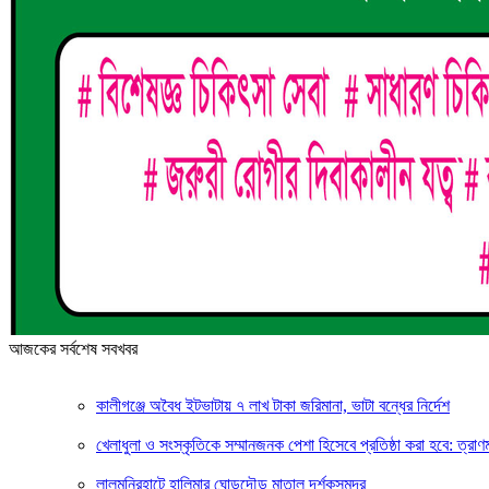
আজকের সর্বশেষ সবখবর
কালীগঞ্জে অবৈধ ইটভাটায় ৭ লাখ টাকা জরিমানা, ভাটা বন্ধের নির্দেশ
খেলাধুলা ও সংস্কৃতিকে সম্মানজনক পেশা হিসেবে প্রতিষ্ঠা করা হবে: ত্রাণমন্ত
লালমনিরহাটে হালিমার ঘোড়দৌড় মাতাল দর্শকসমুদ্র