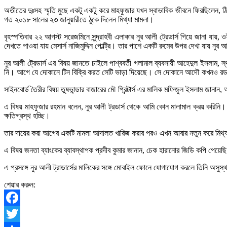
অতীতের দুঃসহ স্মৃতি মুছে একটু একটু করে মাহফুজার যখন স্বাভাবিক জীবনে ফিরছিলেন, ঠিক
গত ২০১৮ সালের ২৩ জানুয়ারীতে ঠুকে দিলেন মিথ্যা মামলা।
বৃহস্পতিবার ২২ আগস্ট সরেজমিনে সুন্দ্রাহবী এলাকার নুর আলী ট্রেডার্স গিয়ে জানা যা
দেখতে পাওয়া যায় মেসার্স নাজিমুদ্দিন পোল্ট্রি। তার পাশে একটি রুমের উপর দেখা যায় নুর 
নুর আলী ট্রেডার্স এর বিষয় জানতে চাইলে পাশ্ববর্তী গলামাল ব্যবসায়ী আহেদুল ইসলাম, স্থা
নি। আগে যে দোকানে টিন বিক্রি করত সেটি ভাড়া দিয়েছে। সে দোকানে আদৌ কখনও রড,সি
সাইনবোর্ড তৈরীর বিষয় তুষভান্ডার বাজারের মৌ প্রিন্টার্স এর মালিক মফিজুল ইসলাম জানান, 
এ বিষয় মাহফুজার রহমান বলেন, নুর আলী ট্রডার্স থেকে আমি কোন মালামাল ক্রয় করিনি।
ক্ষতিগ্রস্থ হচ্ছি।
তার দায়ের করা আগের একটি মামলা আদালত খারিজ করার পরও এখন আবার নতুন করে মিথ্যা মাম
এ বিষয় জনতা ব্যাংকের ব্যাবস্থাপক প্রদীব কুমার জানান, চেক হারানোর জিডি কপি পেয়
এ প্রসঙ্গে নুর আলী ট্রাডার্সের মালিকের সঙ্গে মোবাইল ফোনে যোগাযোগ করলে তিনি অসুস্
শেয়ার করুন:
Facebook