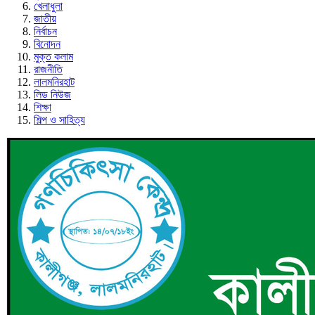
খেলাধুলা
জাতীয়
নির্বাচন
বিনোদন
মুক্ত কলাম
রাজনীতি
লালমনিরহাট
লিড নিউজ
শিক্ষা
শিল্প ও সাহিত্য