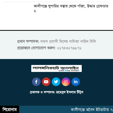
কালীগঞ্জে সুপারির বস্তায় থেকে গাঁজা, উদ্ধার গ্রেফতার
২
প্রধান সম্পাদক:
লন্ডল প্রবাসী মিসেছ খাদিজা নাছিম মিলি
প্রয়োজনে যোগাযোগ করুন
: ০১৭৪৩২৭৬৮৭১
প্রকাশক ও সম্পাদক: রাহেবুল ইসলাম টিটুল
শিরোনাম
কালীগঞ্জে অবৈধ ইটভাটায় ৭ লা