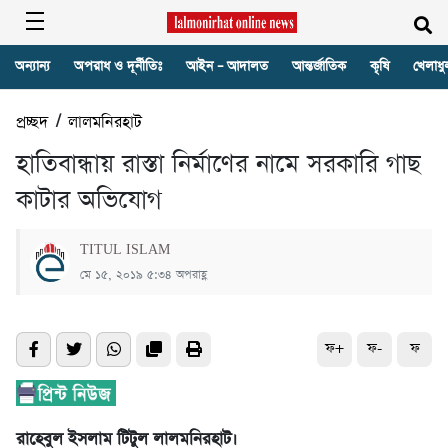
অন্যান্য
অপরাধ ও দূর্নীতিঃ
আইন – আদালত
আন্তর্জাতিক
কৃষি
খেলাধু
প্রচ্ছদ
/
লালমনিরহাট
হাতিবান্ধায় রাস্তা নির্মাণের নামে সরকারি গাছ
কাটার অভিযোগ
TITUL ISLAM
মে ১৫, ২০১৯ ৫:৩৪ অপরাহ্ণ
ফ+
ফ-
ফ
রাহেবুল ইসলাম টিটুল লালমনিরহাট।