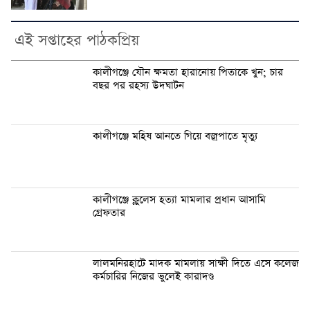
এই সপ্তাহের পাঠকপ্রিয়
কালীগঞ্জে যৌন ক্ষমতা হারানোয় পিতাকে খুন; চার
বছর পর রহস্য উদঘাটন
কালীগঞ্জে মহিষ আনতে গিয়ে বজ্রপাতে মৃত্যু
কালীগঞ্জে ক্লুলেস হত্যা মামলার প্রধান আসামি
গ্রেফতার
লালমনিরহাটে মাদক মামলায় সাক্ষী দিতে এসে কলেজ
কর্মচারির নিজের ভুলেই কারাদণ্ড