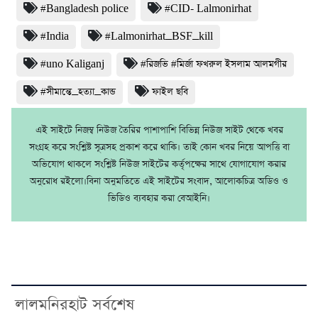
#Bangladesh police
#CID- Lalmonirhat
#India
#Lalmonirhat_BSF_kill
#uno Kaliganj
#রিজভি #মির্জা ফখরুল ইসলাম আলমগীর
#সীমান্তে_হত্যা_কান্ড
ফাইল ছবি
এই সাইটে নিজম্ব নিউজ তৈরির পাশাপাশি বিভিন্ন নিউজ সাইট থেকে খবর
সংগ্রহ করে সংশ্লিষ্ট সূত্রসহ প্রকাশ করে থাকি। তাই কোন খবর নিয়ে আপত্তি বা
অভিযোগ থাকলে সংশ্লিষ্ট নিউজ সাইটের কর্তৃপক্ষের সাথে যোগাযোগ করার
অনুরোধ রইলো।বিনা অনুমতিতে এই সাইটের সংবাদ, আলোকচিত্র অডিও ও
ভিডিও ব্যবহার করা বেআইনি।
লালমনিরহাট সর্বশেষ