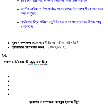
শিক্ষাবিদ ইঞ্জিনিয়ার জমিদার রহমানের কর্মজীবনের সফলতা
জাতীয় কারিগর ও শিল্প শ্রমিক ফেডারেশনের উদ্যোগে শীর্ষক আলোচনা
সভা অনুষ্ঠিত
কালীগঞ্জে বিপুল পরিমান ফেন্সিডিলসহ রংপুর স্বেচ্ছাসেবক লীগের পাপ্পু
গ্রেফতার
প্রধান সম্পাদক:
লন্ডল প্রবাসী মিসেছ খাদিজা নাছিম মিলি
প্রয়োজনে যোগাযোগ করুন
: ০১৭৪৩২৭৬৮৭১
Ok
প্রকাশক ও সম্পাদক: রাহেবুল ইসলাম টিটুল