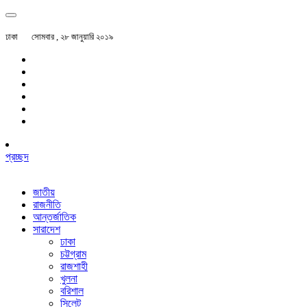
ঢাকা
সোমবার , ২৮ জানুয়ারি ২০১৯
প্রচ্ছদ
জাতীয়
রাজনীতি
আন্তর্জাতিক
সারাদেশ
ঢাকা
চট্টগ্রাম
রাজশাহী
খুলনা
বরিশাল
সিলেট