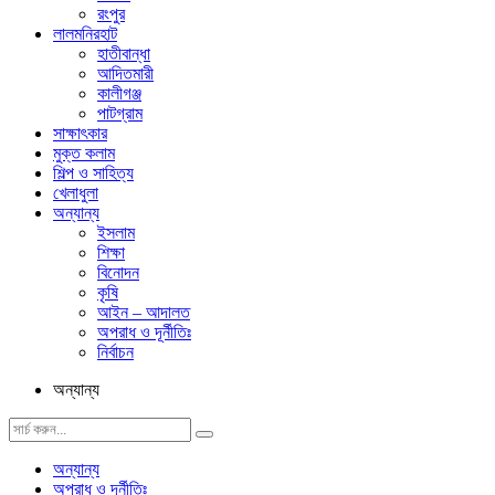
রংপুর
লালমনিরহাট
হাতীবান্ধা
আদিতমারী
কালীগঞ্জ
পাটগ্রাম
সাক্ষাৎকার
মুক্ত কলাম
শিল্প ও সাহিত্য
খেলাধুলা
অন্যান্য
ইসলাম
শিক্ষা
বিনোদন
কৃষি
আইন – আদালত
অপরাধ ও দূর্নীতিঃ
নির্বাচন
অন্যান্য
অন্যান্য
অপরাধ ও দূর্নীতিঃ