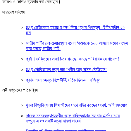
অডিও ও ভিডিও ব্যবহার করা বেআইনি।
সারাদেশ সর্বশেষ
রংপুর মেডিকেলে হামের উপসর্গ নিয়ে প্রথম শিশুমৃত্যু- চিকিৎসাধীন ২২
জন
জাতীয় পার্টির কো-চেয়ারম্যান বলেন ‘কমপক্ষে ১০০ আসনে জয়ের লক্ষ্যে
কাজ করছে জাতীয় পার্টি’
প্রবীণ ব্যক্তিদের একাকিত্ব বাড়ছে, কমছে পারিবারিক যোগাযোগ!
রংপুর স্টেডিয়ামের নতুন নাম ‘শহীদ আবু সাঈদ স্টেডিয়াম’
প্রথম ময়নাতদন্ত রিপোর্টটিই সঠিক ছিল-ডা. রাজিবুল
এই সপ্তাহের পাঠকপ্রিয়
খুলনা বিশ্ববিদ্যালয় শিক্ষার্থীদের সাথে বহিরাগতদের সংঘর্ষ, অগ্নিসংযোগ
সাবেক সমাজকল্যাণমন্ত্রীর ছেলে রাকিবুজ্জামান সহ চার এমপির নামে
রংপুরে আরও একটি হত্যা মামলা দায়ের