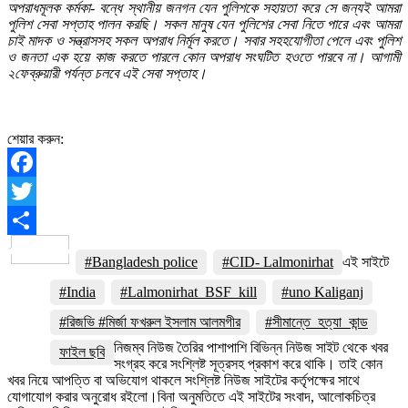
অপরাধমূলক কর্মকা- বন্ধে স্থানীয় জনগন যেন পুলিশকে সহায়তা করে সে জন্যই আমরা
পুলিশ সেবা সপ্তাহ পালন করছি। সকল মানুষ যেন পুলিশের সেবা নিতে পারে এবং আমরা
চাই মাদক ও সন্ত্রাসসহ সকল অপরাধ নির্মূল করতে। সবার সহহযোগীতা পেলে এবং পুলিশ
ও জনতা এক হয়ে কাজ করতে পারলে কোন অপরাধ সংঘটিত হওতে পারবে না। আগামী
২ফেব্রুয়ারী পর্যন্ত চলবে এই সেবা সপ্তাহ।
শেয়ার করুন:
Facebook
Twitter
Share
#Bangladesh police
#CID- Lalmonirhat
এই সাইটে
#India
#Lalmonirhat_BSF_kill
#uno Kaliganj
#রিজভি #মির্জা ফখরুল ইসলাম আলমগীর
#সীমান্তে_হত্যা_কান্ড
নিজম্ব নিউজ তৈরির পাশাপাশি বিভিন্ন নিউজ সাইট থেকে খবর
ফাইল ছবি
সংগ্রহ করে সংশ্লিষ্ট সূত্রসহ প্রকাশ করে থাকি। তাই কোন
খবর নিয়ে আপত্তি বা অভিযোগ থাকলে সংশ্লিষ্ট নিউজ সাইটের কর্তৃপক্ষের সাথে
যোগাযোগ করার অনুরোধ রইলো।বিনা অনুমতিতে এই সাইটের সংবাদ, আলোকচিত্র