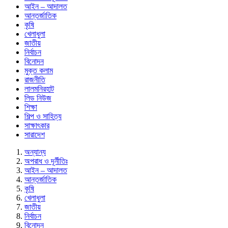
আইন – আদালত
আন্তর্জাতিক
কৃষি
খেলাধুলা
জাতীয়
নির্বাচন
বিনোদন
মুক্ত কলাম
রাজনীতি
লালমনিরহাট
লিড নিউজ
শিক্ষা
শিল্প ও সাহিত্য
সাক্ষাৎকার
সারাদেশ
অন্যান্য
অপরাধ ও দূর্নীতিঃ
আইন – আদালত
আন্তর্জাতিক
কৃষি
খেলাধুলা
জাতীয়
নির্বাচন
বিনোদন