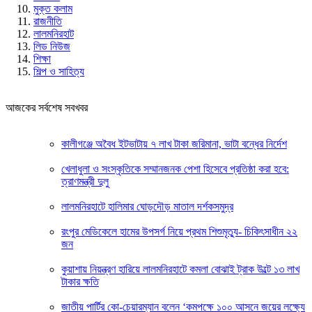
মুক্ত কলাম
রাজনীতি
লালমনিরহাট
লিড নিউজ
শিক্ষা
শিল্প ও সাহিত্য
আজকের সর্বশেষ সবখবর
কালীগঞ্জে অবৈধ ইটভাটায় ৭ লাখ টাকা জরিমানা, ভাটা বন্ধের নির্দেশ
খেলাধুলা ও সংস্কৃতিকে সম্মানজনক পেশা হিসেবে প্রতিষ্ঠা করা হবে:
ত্রাণমন্ত্রী দুলু
লালমনিরহাটে হালিমার ঘোড়দৌড় মাতাল দর্শকসমুদ্র
রংপুর মেডিকেলে হামের উপসর্গ নিয়ে প্রথম শিশুমৃত্যু- চিকিৎসাধীন ২২
জন
কুয়াশায় নিয়ন্ত্রণ হারিয়ে লালমনিরহাটে কমলা বোঝাই ট্রাক উল্টে ১৩ লাখ
টাকার ক্ষতি
জাতীয় পার্টির কো-চেয়ারম্যান বলেন ‘কমপক্ষে ১০০ আসনে জয়ের লক্ষ্যে