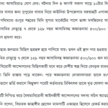
যান্য আসামিরাও যোগ দেয়। ঘটনার দিন ৪ আগস্ট সকাল সাড়ে ১০টার দি
 তার বাবার জন্য দুপুরের খাবার নিয়ে কাউনিয়া উপজেলার বরুয়াহাট এলাক
থিমধ্যে রংপুর শহরের মিনি সুপার মার্কেটের পাশে ভাঙ্গা মসজিদের স
আসামির নেতৃত্বে ৭ থেকে ১২৮ নম্বর আসামিসহ অজ্ঞাতনামা ৫০০/৬০০ আ
লে হামলা করে।
ছাত্র-জনতার মিছিল ছত্রভঙ্গ হয়ে পালিয়ে যায়। তখন ওই স্থান পার হওয়া
মির নেতৃত্বে ৭ থেকে ১২৮ নম্বর আসামিসহ অজ্ঞাতনামা ৫০০/৬০০ জন মাহ
ম্যবিরোধী আন্দোলনের মিছিলকারী মনে করে দেশীয় অস্ত্র দিয়ে বেধড়ক ম
থা তিনি রাস্তায় পড়ে থাকেন। পরে অজ্ঞাতনামা দোকানদাররা তাকে র
ালে ভর্তি করালে কিছুক্ষণ পরেই কর্তব্যরত চিকিৎসক তাকে মৃত ঘোষণা ক
়টি নিশ্চিত করে বৈষম্যবিরোধী আইনজীবী আন্দোলনের সদস্য সচিব অ্য
িনি বলেন, বিচারক জাহাঙ্গীর হোসেন মামলাটি এজাহার হিসেবে রেকর্ড করার জ