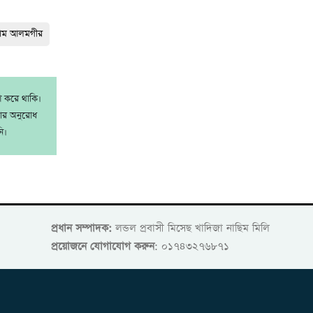
লাম আলমগীর
াশ করে থাকি।
রার অনুরোধ
ি।
প্রধান সম্পাদক:
লন্ডল প্রবাসী মিসেছ খাদিজা নাছিম মিলি
প্রয়োজনে যোগাযোগ করুন
: ০১৭৪৩২৭৬৮৭১