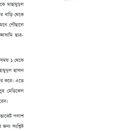
কে মাহামুদুল
ার বাড়ি থেকে
ামনে পৌঁছালে
সামি ছাত্র-
র সময় ১ থেকে
ামুদুল হাসান
ারধর করে। এতে
ংপুর মেডিকেল
রেন।
াডভোকেট পলাশ
ন্য সংশ্লিষ্ট