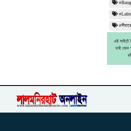
#Bang
#Lalm
#সীমান্ত
এই সাইটে নি
তাই কোন খ
র