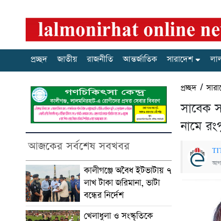
প্রচ্ছদ
জাতীয়
রাজনীতি
আন্তর্জাতিক
সারাদেশ
লা
প্রচ্ছদ
/
সারা
সাবেক সম
নামে রং
আজকের সর্বশেষ সবখবর
TI
আগস
কালীগঞ্জে অবৈধ ইটভাটায় ৭
লাখ টাকা জরিমানা, ভাটা
বন্ধের নির্দেশ
খেলাধুলা ও সংস্কৃতিকে