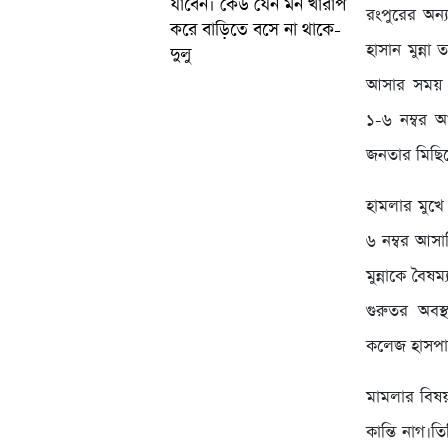
যাবেন। কেউ যেন মন খারাপ
রংপুরের অন্
করে বাড়িতে বসে না থাকে-
হাসান মুন্না
দুলু
আসার সময় প
১-৬ নম্বর 
জনতার মিছি
হামলার মুখে 
৬ নম্বর আসা
মুন্নাকে বৈষ
গুরুতর অবস্
কলেজ হাসপাত
মামলার বিষয
কান্তি নাগ।ত