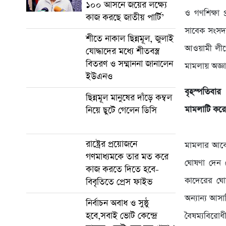
১০০ আসনে জয়ের লক্ষ্যে
ও গণশিক্ষা 
কাজ করছে জাতীয় পার্টি’
সাবেক সংসদ 
শীতে নাকাল ছিন্নমূল, জুলাই
আওয়ামী লীগ
যোদ্ধাদের মধ্যে শীতবস্ত্র
বিতরণ ও সম্মাননা জানালেন
মামলায় অজ্
ইউএনও
বৃহস্পতিবার
ছিন্নমূল মানুষের দাঁড়ে কম্বল
মামলাটি করে
নিয়ে ছুটে গেলেন ডিসি
রাষ্ট্রের প্রয়োজনে
মামলার আবেদ
গণমাধ্যমকে তার মত করে
ঘোষণা দেন 
কাজ করতে দিতে হবে-
কাদেরের ঘো
বিবৃতিতে প্রেস ফাইভ
অন্যান্য আস
নির্বাচন অবাধ ও সুষ্ঠু
হবে,সবাই ভোট কেন্দ্রে
বৈষম্যবিরোধ