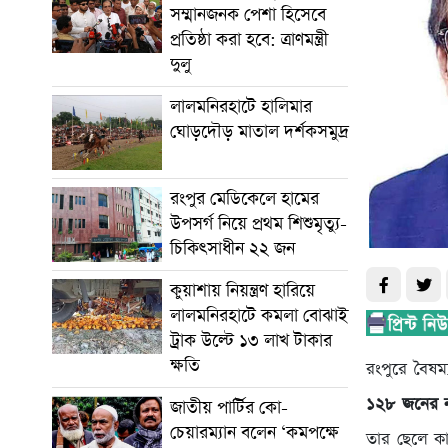
সম্মানজনক পেশা হিসেবে
প্রতিষ্ঠা করা হবে: ত্রাণমন্ত্রী
দুলু
লালমনিরহাটে হালিমার
ঘোড়দৌড় মাতাল দর্শকসমুদ্র
রংপুর মেডিকেলে হামের
উপসর্গ নিয়ে প্রথম শিশুমৃত্যু-
চিকিৎসাধীন ২২ জন
কুয়াশায় নিয়ন্ত্রণ হারিয়ে
লালমনিরহাটে কমলা বোঝাই
ট্রাক উল্টে ১৩ লাখ টাকার
ক্ষতি
রংপুরে বৈষ
১২৮ জনের না
জাতীয় পার্টির কো-
চেয়ারম্যান বলেন ‘কমপক্ষে
তার ছেলে কা