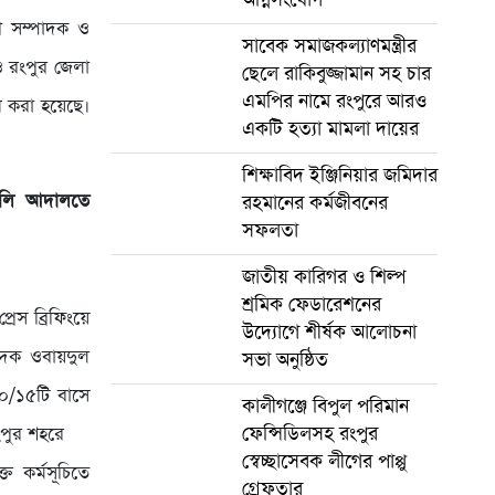
রণ সম্পাদক ও
সাবেক সমাজকল্যাণমন্ত্রীর
ও রংপুর জেলা
ছেলে রাকিবুজ্জামান সহ চার
এমপির নামে রংপুরে আরও
 করা হয়েছে।
একটি হত্যা মামলা দায়ের
শিক্ষাবিদ ইঞ্জিনিয়ার জমিদার
 আমলি আদালতে
রহমানের কর্মজীবনের
সফলতা
জাতীয় কারিগর ও শিল্প
শ্রমিক ফেডারেশনের
স ব্রিফিংয়ে
উদ্যোগে শীর্ষক আলোচনা
দক ওবায়দুল
সভা অনুষ্ঠিত
০/১৫টি বাসে
কালীগঞ্জে বিপুল পরিমান
ফেন্সিডিলসহ রংপুর
ংপুর শহরে
স্বেচ্ছাসেবক লীগের পাপ্পু
ত কর্মসূচিতে
গ্রেফতার