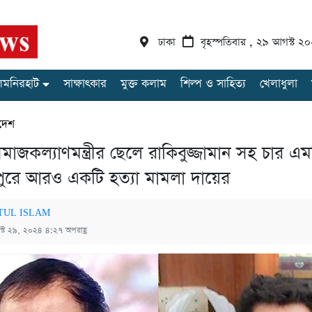
ঢাকা
বৃহস্পতিবার , ২৯ আগস্ট ২
লমনিরহাট
সাক্ষাৎকার
মুক্ত কলাম
শিল্প ও সাহিত্য
খেলাধুলা
দেশ
াজকল্যাণমন্ত্রীর ছেলে রাকিবুজ্জামান সহ চার এ
পুরে আরও একটি হত্যা মামলা দায়ের
TUL ISLAM
্ট ২৯, ২০২৪ ৪:২৭ অপরাহ্ণ