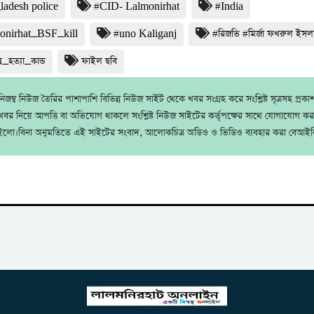
ladesh police
#CID- Lalmonirhat
#India
onirhat_BSF_kill
#uno Kaliganj
#রিজভি #মির্জা ফখরুল ইস
ে_হত্যা_কান্ড
ফাইল ছবি
জম্ব নিউজ তৈরির পাশাপাশি বিভিন্ন নিউজ সাইট থেকে খবর সংগ্রহ করে সংশ্লিষ্ট সূত্রসহ প্রক
বর নিয়ে আপত্তি বা অভিযোগ থাকলে সংশ্লিষ্ট নিউজ সাইটের কর্তৃপক্ষের সাথে যোগাযোগ ক
ইলো।বিনা অনুমতিতে এই সাইটের সংবাদ, আলোকচিত্র অডিও ও ভিডিও ব্যবহার করা বেআইন