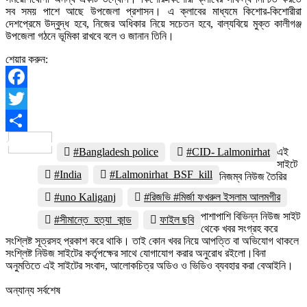
সব সময় পাশে আছে উপজেলা প্রশাসন। এ ক্লাবের মাধ্যমে কিশোর-কিশোরীরা
দেশপ্রেমে উদ্বুদ্ধ হবে, নিজের অধিকার নিয়ে সচেতন হবে, বাল্যবিয়ে মুক্ত কালীগঞ্জ
উপজেলা গঠনে ভূমিকা রাখবে বলে ও জানান তিনি।
শেয়ার করুন:
Facebook
Twitter
Share
#Bangladesh police
#CID- Lalmonirhat
এই
সাইটে
#India
#Lalmonirhat_BSF_kill
নিজম্ব নিউজ তৈরির
#uno Kaliganj
#রিজভি #মির্জা ফখরুল ইসলাম আলমগীর
পাশাপাশি বিভিন্ন নিউজ সাইট
#সীমান্তে_হত্যা_কান্ড
ফাইল ছবি
থেকে খবর সংগ্রহ করে
সংশ্লিষ্ট সূত্রসহ প্রকাশ করে থাকি। তাই কোন খবর নিয়ে আপত্তি বা অভিযোগ থাকলে
সংশ্লিষ্ট নিউজ সাইটের কর্তৃপক্ষের সাথে যোগাযোগ করার অনুরোধ রইলো।বিনা
অনুমতিতে এই সাইটের সংবাদ, আলোকচিত্র অডিও ও ভিডিও ব্যবহার করা বেআইনি।
অন্যান্য সর্বশেষ