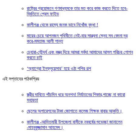
রাষ্ট্রের প্রয়োজনে গণমাধ্যমকে তার মত করে কাজ করতে দিতে হবে-
বিবৃতিতে প্রেস ফাইভ
কালীগঞ্জ থেকে রহস্য জনক ভাবে নিখোঁজ বৃদ্ধা !
মায়ের চেয়ে আপনজন পৃথিবীতে নেই-যার সান্ত্বনা স্নেহ সব বেদনা দূর
করে-মমতাজ আলী শান্ত
চেহারা-সৌন্দর্য এবং বস্ত্র দিয়ে আমরা সর্বদা আমাদের আসল পরিচয় গোপন
করতে চাই
‘অ্যাগ্রো ইনফ্লুয়েন্সার’ হয়ে ওঠা পপির গল্প
এই সপ্তাহের পাঠকপ্রিয়
স্ত্রীর দাবিতে পাঁচদিন ধরে অনশন! নির্যাতনের শিকার,পাচ্ছে না কারো
সহায়তা
ছেলের অপারেশনের টাকা জোগাতে কলেজ শিক্ষক বাবার আকুতি।
কালীগঞ্জ -আদিতমারী উপজেলা বাসীকে নববর্ষের শুভেচ্ছা জানালেন
-মাহবুবুজ্জামান আহমেদ।