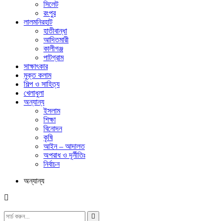
সিলেট
রংপুর
লালমনিরহাট
হাতীবান্ধা
আদিতমারী
কালীগঞ্জ
পাটগ্রাম
সাক্ষাৎকার
মুক্ত কলাম
শিল্প ও সাহিত্য
খেলাধুলা
অন্যান্য
ইসলাম
শিক্ষা
বিনোদন
কৃষি
আইন – আদালত
অপরাধ ও দূর্নীতিঃ
নির্বাচন
অন্যান্য