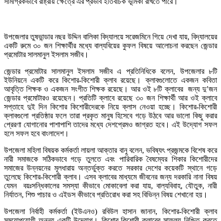
সামগ্রিকভাবে রাষ্ট্রীয় ক্ষেত্রে এর প্রভাব ইতিবাচক ভূমিকা রাখতে পারে।
উপজেলার তুষভান্ডার নছর উদ্দিন বালিকা বিদ্যালয়ে সরেজমিনে গিয়ে দেখা যায়, বিদ্যালয়ের
একটি রুমে ৩০ জন শিক্ষার্থীর মধ্যে বাল্যবিয়ের কুফল বিষয়ে আলোচনা করছেন জেন্ডার
প্রমোটার সালমানুল ইসলাম সজীব।
জেন্ডার প্রমোটার সালমানুল ইসলাম সজীব এ প্রতিনিধিকে বলেন, উপজেলার ৮টি
ইউনিয়নে একটি করে কিশোর-কিশোরী ক্লাব রয়েছে। ক্লাবগুলোতে একজন কবিতা
আবৃত্তি শিক্ষক ও একজন সংগীত শিক্ষক রয়েছে। আর ওই ৮টি ক্লাবের জন্য দু’জন
জেন্ডার প্রমোটারও রয়েছেন। প্রতিটি ক্লাবে রয়েছে ৩০ জন শিক্ষার্থী আর ওই ক্লাবে
সপ্তাহে দুই দিন কিশোর কিশোরীদেরকে নিয়ে ক্লাস নেওয়া হচ্ছে। কিশোর-কিশোরী
ক্লাবগুলো প্রতিষ্ঠার ফলে তারা প্রকৃত মানুষ হিসেবে গড়ে উঠবে আর ভালো কিছু করার
প্রেরণা যোগানোর পাশাপাশি তাদের মধ্যে দেশপ্রেমও জাগ্রত হবে। এই উদ্যোগ সফল
হলে সফল হবে বাংলাদেশ।
উপজেলা মহিলা বিষয়ক কর্মকর্তা লায়লা আক্তার বানু বলেন, ভবিষ্যৎ প্রজন্মকে বিশেষ করে
নারী সমাজকে সঠিকভাবে গড়ে তুলতে এবং পারিবারিক বৈষম্যের শিকার কিশোরীদের
সমাজের উন্নয়নের মূলধারায় অন্তর্ভুক্ত করতে সরকার দেশের কয়েকটি স্থানে গড়ে
তুলেছে কিশোর-কিশোরী ক্লাব। এসব ক্লাবের মাধ্যমে জীবনের জন্য দরকারি নানা বিষয়
যেমন বয়ঃসন্ধিকালের সমস্যা কীভাবে মোকাবেলা করা যায়, বাল্যবিবাহ, যৌতুক, নারী
নির্যাতন, শিশু পাচার ও এইডস কীভাবে প্রতিরোধ করা সহ বিভিন্ন বিষয় শেখানো হয়।
উপজেলা নির্বাহী কর্মকর্তা (ইউএনও) রবিউল হাসান জানান, কিশোর-কিশোরী ক্লাব
সময়োপযোগী অনন্য একটি উদ্যোগ। কিশোর-কিশোরী ক্লাবের সাফল্য নিশ্চিত করতে