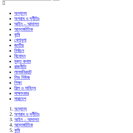
অন্যান্য
অপরাধ ও দূর্নীতিঃ
আইন – আদালত
আন্তর্জাতিক
কৃষি
খেলাধুলা
জাতীয়
নির্বাচন
বিনোদন
মুক্ত কলাম
রাজনীতি
লালমনিরহাট
লিড নিউজ
শিক্ষা
শিল্প ও সাহিত্য
সাক্ষাৎকার
সারাদেশ
অন্যান্য
অপরাধ ও দূর্নীতিঃ
আইন – আদালত
আন্তর্জাতিক
কৃষি