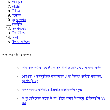
খেলাধুলা
জাতীয়
নির্বাচন
বিনোদন
মুক্ত কলাম
রাজনীতি
লালমনিরহাট
লিড নিউজ
শিক্ষা
শিল্প ও সাহিত্য
আজকের সর্বশেষ সবখবর
কালীগঞ্জে অবৈধ ইটভাটায় ৭ লাখ টাকা জরিমানা, ভাটা বন্ধের নির্দেশ
খেলাধুলা ও সংস্কৃতিকে সম্মানজনক পেশা হিসেবে প্রতিষ্ঠা করা হবে:
ত্রাণমন্ত্রী দুলু
লালমনিরহাটে হালিমার ঘোড়দৌড় মাতাল দর্শকসমুদ্র
রংপুর মেডিকেলে হামের উপসর্গ নিয়ে প্রথম শিশুমৃত্যু- চিকিৎসাধীন ২২
জন