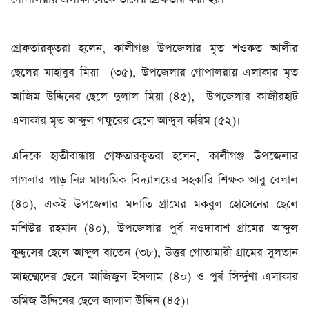
গ্রেফতারকৃতরা হলেন, কালীগঞ্জ উপজেলার মৃত শওকত আলীর
ছেলের মাহাবুব মিয়া (৩৫), উপজেলার গোপালরায় এলাকার মৃত
আজিম উদ্দিনের ছেলে দুলাল মিয়া (৪৫), উপজেলার কাজীরহাট
এলাকার মৃত আব্দুল গফুরের ছেলে আব্দুল করিম (৫২)।
এদিকে হাতীবান্ধায় গ্রেফতারকৃতরা হলেন, কালীগঞ্জ উপজেলার
গাগলার পাড় নিম্ন মাধ্যমিক বিদ্যালয়ের সহকারি শিক্ষক আবু বেলাল
(৪০), একই উপজেলার মদাতি গ্রামের মকবুল হোসেনের ছেলে
মশিউর রহমান (৪০), উপজেলার পুর্ব নওদাবাশ গ্রামের আব্দুল
কুদ্দুসের ছেলে আব্দুল বাতেন (৩৮), উত্তর গোতামারী গ্রামের সুলতান
আহম্মেদের ছেলে আজিজুল ইসলাম (৪০) ও পুর্ব সির্ন্দুণা এলাকার
তমিজ উদ্দিনের ছেলে জালাল উদ্দিন (৪৫)।