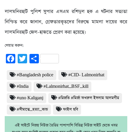
লালমনিরহাট পুলিশ সুপার এসএম রশিদুল হক এ ঘটনার সত্যতা
নিশ্চিত করে জানান, গ্রেফতারকৃতদের বিরুদ্ধে মামলা দায়ের করে
লালমনিরহাট জেল-হাজতে প্রেরণ করা হয়েছে।
শেয়ার করুন:
Facebook
Twitter
Share
#Bangladesh police
#CID- Lalmonirhat
#India
#Lalmonirhat_BSF_kill
#uno Kaliganj
#রিজভি #মির্জা ফখরুল ইসলাম আলমগীর
#সীমান্তে_হত্যা_কান্ড
ফাইল ছবি
এই সাইটে নিজম্ব নিউজ তৈরির পাশাপাশি বিভিন্ন নিউজ সাইট থেকে খবর