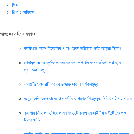
শিক্ষা
শিল্প ও সাহিত্য
আজকের সর্বশেষ সবখবর
কালীগঞ্জে অবৈধ ইটভাটায় ৭ লাখ টাকা জরিমানা, ভাটা বন্ধের নির্দেশ
খেলাধুলা ও সংস্কৃতিকে সম্মানজনক পেশা হিসেবে প্রতিষ্ঠা করা হবে:
ত্রাণমন্ত্রী দুলু
লালমনিরহাটে হালিমার ঘোড়দৌড় মাতাল দর্শকসমুদ্র
রংপুর মেডিকেলে হামের উপসর্গ নিয়ে প্রথম শিশুমৃত্যু- চিকিৎসাধীন ২২ জন
কুয়াশায় নিয়ন্ত্রণ হারিয়ে লালমনিরহাটে কমলা বোঝাই ট্রাক উল্টে ১৩ লাখ
টাকার ক্ষতি