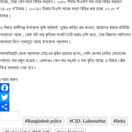
যাচ্ছে, তারা বেশি দামে বিক্রি করছেন। ১৩৫০ টাকার টিএসপি সার তারা বিক্রি করছেন
২৪-২৫ শ’টাকায়। ১০০/৫০ টাকার ডিএপি সারের বস্তা বিক্রি করা হচ্ছে ১৭-১৮ শ’
টাকায়।
এ বিষয়ে কালীগঞ্জ উপজেলা কৃষি কর্মকর্তা তুষার কান্তি রায় জানান, আমাদের বাজার মনিটরিং
অব্যাহত আছে , কেউ যদি সার কৃত্রিম সংকট তৈরি করার চেষ্টা করে , তার বিরুদ্ধে আইনগত
ব্যবস্থা নিতে প্রস্তুত আছে উপজেলা প্রশাসন।
লালমনিরহাট জেলা প্রশাসক এইচএম রকিব হায়দার বলেন, গোটা জেলার চাহিদা মোতাবেক
পর্যাপ্ত সার মজুদ রয়েছে। এরপরেও কেন সার সঙ্কট ও দাম বৃদ্ধি পাচ্ছে এ বিষয়ে খোঁজ
নিয়ে ব্যবস্থা নেয়া হবে।
শেয়ার করুন:
Facebook
Twitter
Share
#Bangladesh police
#CID- Lalmonirhat
#India