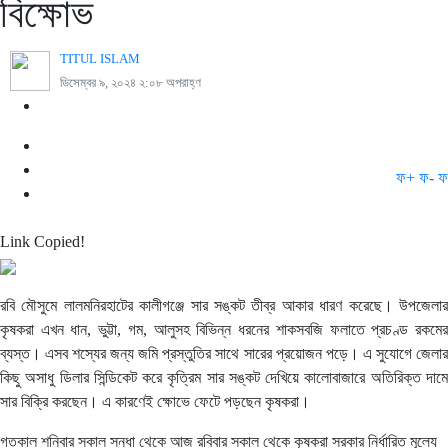
বিক্ষোভ
TITUL ISLAM
ডিসেম্বর ৯, ২০২৪ ২:০৮ অপরাহ্ণ
ফ+
ফ-
ফ
Link Copied!
রবি মৌসুমে লালমনিরহাটের কালীগঞ্জে সার সঙ্কট তীব্র আকার ধারণ করেছে। উপজেলার
কৃষকরা এখন ধান, ভুট্টা, গম, আলুসহ বিভিন্ন ধরনের শাকসবজি ফলাতে প্রচণ্ড রকমের
ব্যস্ত। এসব শস্যের জন্য জমি প্রস্তুতির সাথে সারের প্রয়োজন পড়ে। এ সুযোগে জেলার
কিছু অসাধু ডিলার সিন্ডিকেট করে কৃত্রিম সার সঙ্কট দেখিয়ে কালোবাজারে অতিরিক্ত দামে
সার বিক্রি করছেন। এ কারণেই ক্ষোভে ফেটে পড়ছেন কৃষকরা।
গতকাল শনিবার সকাল সন্ধা থেকে আজ রবিবার সকাল থেকে কৃষকরা সরকার নির্ধারিত মূল্যে