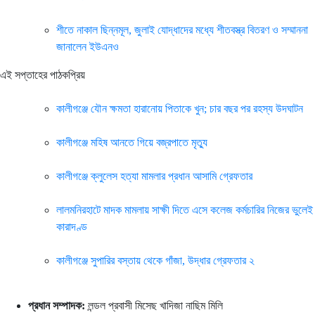
শীতে নাকাল ছিন্নমূল, জুলাই যোদ্ধাদের মধ্যে শীতবস্ত্র বিতরণ ও সম্মাননা
জানালেন ইউএনও
এই সপ্তাহের পাঠকপ্রিয়
কালীগঞ্জে যৌন ক্ষমতা হারানোয় পিতাকে খুন; চার বছর পর রহস্য উদঘাটন
কালীগঞ্জে মহিষ আনতে গিয়ে বজ্রপাতে মৃত্যু
কালীগঞ্জে ক্লুলেস হত্যা মামলার প্রধান আসামি গ্রেফতার
লালমনিরহাটে মাদক মামলায় সাক্ষী দিতে এসে কলেজ কর্মচারির নিজের ভুলেই
কারাদণ্ড
কালীগঞ্জে সুপারির বস্তায় থেকে গাঁজা, উদ্ধার গ্রেফতার ২
প্রধান সম্পাদক:
লন্ডল প্রবাসী মিসেছ খাদিজা নাছিম মিলি