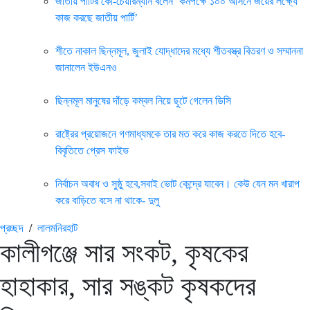
জাতীয় পার্টির কো-চেয়ারম্যান বলেন ‘কমপক্ষে ১০০ আসনে জয়ের লক্ষ্যে
কাজ করছে জাতীয় পার্টি’
শীতে নাকাল ছিন্নমূল, জুলাই যোদ্ধাদের মধ্যে শীতবস্ত্র বিতরণ ও সম্মাননা
জানালেন ইউএনও
ছিন্নমূল মানুষের দাঁড়ে কম্বল নিয়ে ছুটে গেলেন ডিসি
রাষ্ট্রের প্রয়োজনে গণমাধ্যমকে তার মত করে কাজ করতে দিতে হবে-
বিবৃতিতে প্রেস ফাইভ
নির্বাচন অবাধ ও সুষ্ঠু হবে,সবাই ভোট কেন্দ্রে যাবেন। কেউ যেন মন খারাপ
করে বাড়িতে বসে না থাকে- দুলু
প্রচ্ছদ
/
লালমনিরহাট
কালীগঞ্জে সার সংকট, কৃষকের
হাহাকার, সার সঙ্কট কৃষকদের