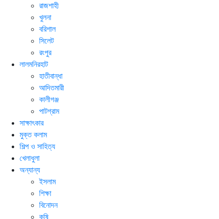
রাজশাহী
খুলনা
বরিশাল
সিলেট
রংপুর
লালমনিরহাট
হাতীবান্ধা
আদিতমারী
কালীগঞ্জ
পাটগ্রাম
সাক্ষাৎকার
মুক্ত কলাম
শিল্প ও সাহিত্য
খেলাধুলা
অন্যান্য
ইসলাম
শিক্ষা
বিনোদন
কৃষি