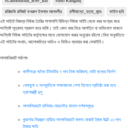
#Lalmonirhat_BSF_kill
#uno Kaliganj
#রিজভি #মির্জা ফখরুল ইসলাম আলমগীর
#সীমান্তে_হত্যা_কান্ড
ফাইল ছবি
এই সাইটে নিজম্ব নিউজ তৈরির পাশাপাশি বিভিন্ন নিউজ সাইট থেকে খবর সংগ্রহ করে
সংশ্লিষ্ট সূত্রসহ প্রকাশ করে থাকি। তাই কোন খবর নিয়ে আপত্তি বা অভিযোগ থাকলে
সংশ্লিষ্ট নিউজ সাইটের কর্তৃপক্ষের সাথে যোগাযোগ করার অনুরোধ রইলো।বিনা অনুমতিতে
এই সাইটের সংবাদ, আলোকচিত্র অডিও ও ভিডিও ব্যবহার করা বেআইনি।
লালমনিরহাট সর্বশেষ
কালীগঞ্জে অবৈধ ইটভাটায় ৭ লাখ টাকা জরিমানা, ভাটা বন্ধের নির্দেশ
খেলাধুলা ও সংস্কৃতিকে সম্মানজনক পেশা হিসেবে প্রতিষ্ঠা করা হবে:
ত্রাণমন্ত্রী দুলু
লালমনিরহাটে হালিমার ঘোড়দৌড় মাতাল দর্শকসমুদ্র
কুয়াশায় নিয়ন্ত্রণ হারিয়ে লালমনিরহাটে কমলা বোঝাই ট্রাক উল্টে ১৩ লাখ
টাকার ক্ষতি