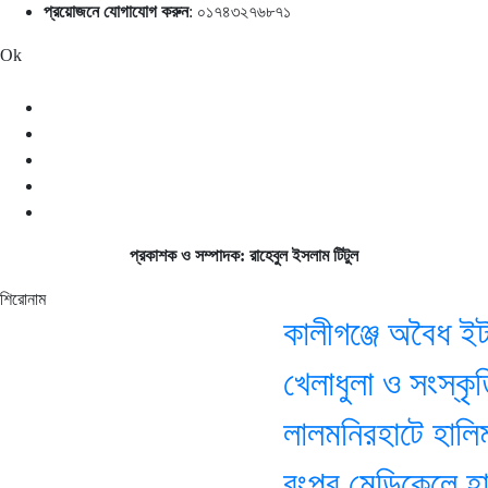
প্রয়োজনে যোগাযোগ করুন
: ০১৭৪৩২৭৬৮৭১
Ok
প্রকাশক ও সম্পাদক: রাহেবুল ইসলাম টিটুল
শিরোনাম
কালীগঞ্জে অবৈধ ইটভা
খেলাধুলা ও সংস্কৃতিক
লালমনিরহাটে হালিম
রংপুর মেডিকেলে হাম