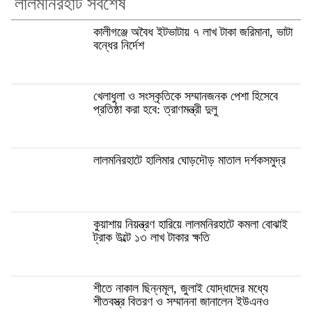
লালমনিরহাট সর্বশেষ
কালীগঞ্জে অবৈধ ইটভাটায় ৭ লাখ টাকা জরিমানা, ভাটা
বন্ধের নির্দেশ
খেলাধুলা ও সংস্কৃতিকে সম্মানজনক পেশা হিসেবে
প্রতিষ্ঠা করা হবে: ত্রাণমন্ত্রী দুলু
লালমনিরহাটে হালিমার ঘোড়দৌড় মাতাল দর্শকসমুদ্র
কুয়াশায় নিয়ন্ত্রণ হারিয়ে লালমনিরহাটে কমলা বোঝাই
ট্রাক উল্টে ১৩ লাখ টাকার ক্ষতি
শীতে নাকাল ছিন্নমূল, জুলাই যোদ্ধাদের মধ্যে
শীতবস্ত্র বিতরণ ও সম্মাননা জানালেন ইউএনও