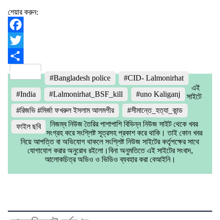
শেয়ার করুন:
Facebook
Twitter
Share
#Bangladesh police
#CID- Lalmonirhat
এই
#India
#Lalmonirhat_BSF_kill
#uno Kaliganj
সাইটে
#রিজভি #মির্জা ফখরুল ইসলাম আলমগীর
#সীমান্তে_হত্যা_কান্ড
নিজম্ব নিউজ তৈরির পাশাপাশি বিভিন্ন নিউজ সাইট থেকে খবর
ফাইল ছবি
সংগ্রহ করে সংশ্লিষ্ট সূত্রসহ প্রকাশ করে থাকি। তাই কোন খবর
নিয়ে আপত্তি বা অভিযোগ থাকলে সংশ্লিষ্ট নিউজ সাইটের কর্তৃপক্ষের সাথে
যোগাযোগ করার অনুরোধ রইলো।বিনা অনুমতিতে এই সাইটের সংবাদ,
আলোকচিত্র অডিও ও ভিডিও ব্যবহার করা বেআইনি।