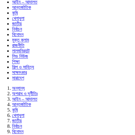
আইন – আদালত
আন্তর্জাতিক
কৃষি
খেলাধুলা
জাতীয়
নির্বাচন
বিনোদন
মুক্ত কলাম
রাজনীতি
লালমনিরহাট
লিড নিউজ
শিক্ষা
শিল্প ও সাহিত্য
সাক্ষাৎকার
সারাদেশ
অন্যান্য
অপরাধ ও দূর্নীতিঃ
আইন – আদালত
আন্তর্জাতিক
কৃষি
খেলাধুলা
জাতীয়
নির্বাচন
বিনোদন