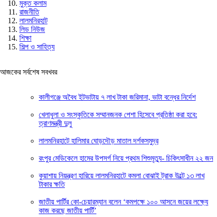
মুক্ত কলাম
রাজনীতি
লালমনিরহাট
লিড নিউজ
শিক্ষা
শিল্প ও সাহিত্য
আজকের সর্বশেষ সবখবর
কালীগঞ্জে অবৈধ ইটভাটায় ৭ লাখ টাকা জরিমানা, ভাটা বন্ধের নির্দেশ
খেলাধুলা ও সংস্কৃতিকে সম্মানজনক পেশা হিসেবে প্রতিষ্ঠা করা হবে:
ত্রাণমন্ত্রী দুলু
লালমনিরহাটে হালিমার ঘোড়দৌড় মাতাল দর্শকসমুদ্র
রংপুর মেডিকেলে হামের উপসর্গ নিয়ে প্রথম শিশুমৃত্যু- চিকিৎসাধীন ২২ জন
কুয়াশায় নিয়ন্ত্রণ হারিয়ে লালমনিরহাটে কমলা বোঝাই ট্রাক উল্টে ১৩ লাখ
টাকার ক্ষতি
জাতীয় পার্টির কো-চেয়ারম্যান বলেন ‘কমপক্ষে ১০০ আসনে জয়ের লক্ষ্যে
কাজ করছে জাতীয় পার্টি’