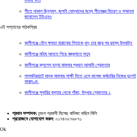
টাকার ক্ষতি
শীতে নাকাল ছিন্নমূল, জুলাই যোদ্ধাদের মধ্যে শীতবস্ত্র বিতরণ ও সম্মাননা
জানালেন ইউএনও
এই সপ্তাহের পাঠকপ্রিয়
কালীগঞ্জে যৌন ক্ষমতা হারানোয় পিতাকে খুন; চার বছর পর রহস্য উদঘাটন
কালীগঞ্জে মহিষ আনতে গিয়ে বজ্রপাতে মৃত্যু
কালীগঞ্জে ক্লুলেস হত্যা মামলার প্রধান আসামি গ্রেফতার
লালমনিরহাটে মাদক মামলায় সাক্ষী দিতে এসে কলেজ কর্মচারির নিজের ভুলেই
কারাদণ্ড
কালীগঞ্জে সুপারির বস্তায় থেকে গাঁজা, উদ্ধার গ্রেফতার ২
প্রধান সম্পাদক:
লন্ডল প্রবাসী মিসেছ খাদিজা নাছিম মিলি
প্রয়োজনে যোগাযোগ করুন
: ০১৭৪৩২৭৬৮৭১
Ok