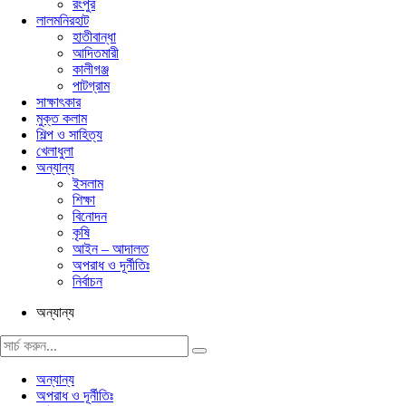
রংপুর
লালমনিরহাট
হাতীবান্ধা
আদিতমারী
কালীগঞ্জ
পাটগ্রাম
সাক্ষাৎকার
মুক্ত কলাম
শিল্প ও সাহিত্য
খেলাধুলা
অন্যান্য
ইসলাম
শিক্ষা
বিনোদন
কৃষি
আইন – আদালত
অপরাধ ও দূর্নীতিঃ
নির্বাচন
অন্যান্য
অন্যান্য
অপরাধ ও দূর্নীতিঃ