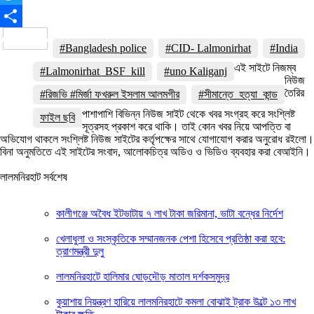
Twitter
Share
#Bangladesh police
#CID- Lalmonirhat
#India
এই সাইটে নিজম্ব
#Lalmonirhat_BSF_kill
#uno Kaliganj
নিউজ
তৈরির
#রিজভি #মির্জা ফখরুল ইসলাম আলমগীর
#সীমান্তে_হত্যা_কান্ড
পাশাপাশি বিভিন্ন নিউজ সাইট থেকে খবর সংগ্রহ করে সংশ্লিষ্ট
ফাইল ছবি
সূত্রসহ প্রকাশ করে থাকি। তাই কোন খবর নিয়ে আপত্তি বা
অভিযোগ থাকলে সংশ্লিষ্ট নিউজ সাইটের কর্তৃপক্ষের সাথে যোগাযোগ করার অনুরোধ রইলো।
বিনা অনুমতিতে এই সাইটের সংবাদ, আলোকচিত্র অডিও ও ভিডিও ব্যবহার করা বেআইনি।
লালমনিরহাট সর্বশেষ
কালীগঞ্জে অবৈধ ইটভাটায় ৭ লাখ টাকা জরিমানা, ভাটা বন্ধের নির্দেশ
খেলাধুলা ও সংস্কৃতিকে সম্মানজনক পেশা হিসেবে প্রতিষ্ঠা করা হবে:
ত্রাণমন্ত্রী দুলু
লালমনিরহাটে হালিমার ঘোড়দৌড় মাতাল দর্শকসমুদ্র
কুয়াশায় নিয়ন্ত্রণ হারিয়ে লালমনিরহাটে কমলা বোঝাই ট্রাক উল্টে ১৩ লাখ