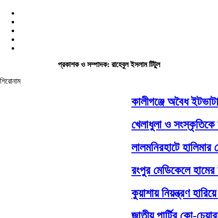
প্রকাশক ও সম্পাদক: রাহেবুল ইসলাম টিটুল
শিরোনাম
কালীগঞ্জে অবৈধ ইটভাটায় 
খেলাধুলা ও সংস্কৃতিকে সম
লালমনিরহাটে হালিমার ঘ
রংপুর মেডিকেলে হামের উপ
কুয়াশায় নিয়ন্ত্রণ হারিয়
জাতীয় পার্টির কো-চেয়ার