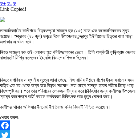
ফ+
ফ-
ফ
Link Copied!
লালমনিরহাটের কালীগঞ্জে বিদ্যুৎস্পৃষ্টে সামছুল হক (৩৫) নামে এক কলেজশিক্ষকের মৃত্যু
হয়েছে। শুক্রবার (২৮ জুন) দুপুরে দিকে উপজেলার চন্দ্রপুর ইউনিয়নের উত্তর বালা পাড়া
এলাকায় এ ঘটনা ঘটে।
নিহত সামছুল হক ওই এলাকার মৃত বদিউজ্জামানের ছেলে। তিনি পার্শ্ববর্তী কুড়িগ্রাম জেলার
রাজারহাট ডিগ্রি কলেজের ইংরেজি বিভাগের শিক্ষক ছিলেন।
নিহতের পরিবার ও স্থানীয় সূত্রে জানা গেছে, নিজ বাড়ির উঠানে বাঁশের টুকরা সরানোর সময়
বাড়ির এক ঘর থেকে অন্য ঘরে বিদ্যুৎ সংযোগ দেয়া লাইন সামছুল হকের শরীরে ছিড়ে পড়ে
বিদুৎস্পৃষ্ট হয়। পরে তার পরিবারের লোকজন উদ্ধার করে চিকিৎসার জন্য কালীগঞ্জ উপজেলা
স্বাস্থ্য কমপ্লেক্সে ভর্তি করালে কর্তব্যরত চিকিৎসক তার মৃত্যু ঘোষণা করে।
কালীগঞ্জ থানার অফিসার ইনচার্জ ইমতিয়াজ কবির বিষয়টি নিশ্চিত করেছেন।
শেয়ার করুন:
Facebook