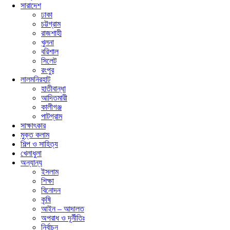
সারাদেশ
ঢাকা
চট্টগ্রাম
রাজশাহী
খুলনা
বরিশাল
সিলেট
রংপুর
লালমনিরহাট
হাতীবান্ধা
আদিতমারী
কালীগঞ্জ
পাটগ্রাম
সাক্ষাৎকার
মুক্ত কলাম
শিল্প ও সাহিত্য
খেলাধুলা
অন্যান্য
ইসলাম
শিক্ষা
বিনোদন
কৃষি
আইন – আদালত
অপরাধ ও দূর্নীতিঃ
নির্বাচন