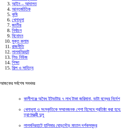
আইন – আদালত
আন্তর্জাতিক
কৃষি
খেলাধুলা
জাতীয়
নির্বাচন
বিনোদন
মুক্ত কলাম
রাজনীতি
লালমনিরহাট
লিড নিউজ
শিক্ষা
শিল্প ও সাহিত্য
আজকের সর্বশেষ সবখবর
কালীগঞ্জে অবৈধ ইটভাটায় ৭ লাখ টাকা জরিমানা, ভাটা বন্ধের নির্দেশ
খেলাধুলা ও সংস্কৃতিকে সম্মানজনক পেশা হিসেবে প্রতিষ্ঠা করা হবে:
ত্রাণমন্ত্রী দুলু
লালমনিরহাটে হালিমার ঘোড়দৌড় মাতাল দর্শকসমুদ্র