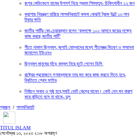
রংপুর মেডিকেলে হামের উপসর্গ নিয়ে প্রথম শিশুমৃত্যু- চিকিৎসাধীন ২২ জন
কুয়াশায় নিয়ন্ত্রণ হারিয়ে লালমনিরহাটে কমলা বোঝাই ট্রাক উল্টে ১৩ লাখ
টাকার ক্ষতি
জাতীয় পার্টির কো-চেয়ারম্যান বলেন ‘কমপক্ষে ১০০ আসনে জয়ের লক্ষ্যে
কাজ করছে জাতীয় পার্টি’
শীতে নাকাল ছিন্নমূল, জুলাই যোদ্ধাদের মধ্যে শীতবস্ত্র বিতরণ ও সম্মাননা
জানালেন ইউএনও
ছিন্নমূল মানুষের দাঁড়ে কম্বল নিয়ে ছুটে গেলেন ডিসি
রাষ্ট্রের প্রয়োজনে গণমাধ্যমকে তার মত করে কাজ করতে দিতে হবে-
বিবৃতিতে প্রেস ফাইভ
নির্বাচন অবাধ ও সুষ্ঠু হবে,সবাই ভোট কেন্দ্রে যাবেন। কেউ যেন মন খারাপ
করে বাড়িতে বসে না থাকে- দুলু
প্রচ্ছদ
/
লালমনিরহাট
TITUL ISLAM
সেপ্টেম্বর ১৩, ২০২৩ ২:০৮ অপরাহ্ণ