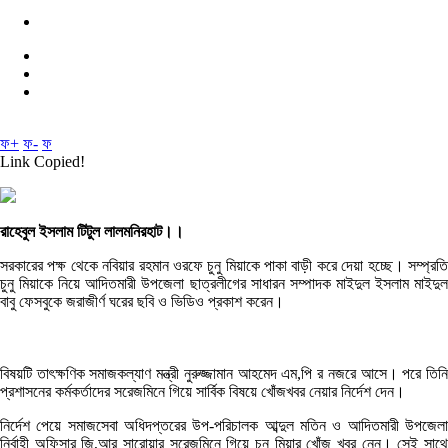
ফ+
ফ-
ফ
Link Copied!
রাহেবুল ইসলাম টিটুল লালমনিরহাট।।
সরকারের পক্ষ থেকে নবিয়ার রহমান ওরফে চুনু মিয়াকে পাকা বাড়ী করে দেয়া হচ্ছে। সম্প্রতি
চুনু মিয়াকে নিয়ে আদিতমারী উপজেলা ছাত্রলীগের সাধারন সম্পাদক মাইদুল ইসলাম মাইদুল
বাবু ফেসবুকে জরাজীর্ণ ঘরের ছবি ও ভিডিও প্রকাশ করেন।
বিষয়টি তাৎক্ষণিক সমাজকল্যাণ মন্ত্রী নুরুজ্জামান আহমেদ এম,পি র নজরে আসে। পরে তিনি
প্রশাসনের কর্মকর্তাদের সরেজমিনে গিয়ে সার্বিক বিষয়ে খোঁজখবর নেয়ার নির্দেশ দেন।
নির্দেশ পেয়ে সমাজসেবা অধিদপ্তরের উপ-পরিচালক আব্দুল মতিন ও আদিতমারী উপজেলা
নির্বাহী অফিসার জি,আর সারোয়ার সরেজমিনে গিয়ে চুনু মিয়ার খোঁজ খবর নেন। সেই সাথে