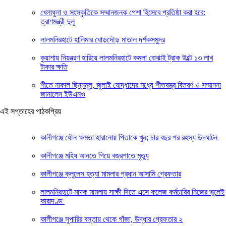
খেলাধুলা ও সংস্কৃতিকে সম্মানজনক পেশা হিসেবে প্রতিষ্ঠা করা হবে:
ত্রাণমন্ত্রী দুলু
লালমনিরহাটে হালিমার ঘোড়দৌড় মাতাল দর্শকসমুদ্র
কুয়াশায় নিয়ন্ত্রণ হারিয়ে লালমনিরহাটে কমলা বোঝাই ট্রাক উল্টে ১৩ লাখ
টাকার ক্ষতি
শীতে নাকাল ছিন্নমূল, জুলাই যোদ্ধাদের মধ্যে শীতবস্ত্র বিতরণ ও সম্মাননা
জানালেন ইউএনও
এই সপ্তাহের পাঠকপ্রিয়
কালীগঞ্জে যৌন ক্ষমতা হারানোয় পিতাকে খুন; চার বছর পর রহস্য উদঘাটন
কালীগঞ্জে মহিষ আনতে গিয়ে বজ্রপাতে মৃত্যু
কালীগঞ্জে ক্লুলেস হত্যা মামলার প্রধান আসামি গ্রেফতার
লালমনিরহাটে মাদক মামলায় সাক্ষী দিতে এসে কলেজ কর্মচারির নিজের ভুলেই
কারাদণ্ড
কালীগঞ্জে সুপারির বস্তায় থেকে গাঁজা, উদ্ধার গ্রেফতার ২