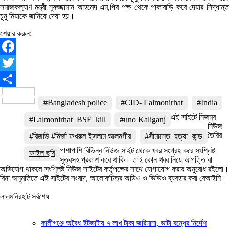
সমাজকল্যাণ মন্ত্রী নুরুজ্জামান আহমেদ এম,পির পক্ষ থেকে পাকাবাড়ি করে দেয়ার সিদ্ধান্ত
চুনু মিয়াকে জানিয়ে দেয়া হয়।
শেয়ার করুন:
Facebook
Twitter
Share
#Bangladesh police
#CID- Lalmonirhat
#India
এই সাইটে নিজম্ব
#Lalmonirhat_BSF_kill
#uno Kaliganj
নিউজ
তৈরির
#রিজভি #মির্জা ফখরুল ইসলাম আলমগীর
#সীমান্তে_হত্যা_কান্ড
পাশাপাশি বিভিন্ন নিউজ সাইট থেকে খবর সংগ্রহ করে সংশ্লিষ্ট
ফাইল ছবি
সূত্রসহ প্রকাশ করে থাকি। তাই কোন খবর নিয়ে আপত্তি বা
অভিযোগ থাকলে সংশ্লিষ্ট নিউজ সাইটের কর্তৃপক্ষের সাথে যোগাযোগ করার অনুরোধ রইলো।
বিনা অনুমতিতে এই সাইটের সংবাদ, আলোকচিত্র অডিও ও ভিডিও ব্যবহার করা বেআইনি।
লালমনিরহাট সর্বশেষ
কালীগঞ্জে অবৈধ ইটভাটায় ৭ লাখ টাকা জরিমানা, ভাটা বন্ধের নির্দেশ