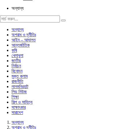
অন্যান্য
অন্যান্য
অপরাধ ও দূর্নীতিঃ
আইন – আদালত
আন্তর্জাতিক
কৃষি
খেলাধুলা
জাতীয়
নির্বাচন
বিনোদন
মুক্ত কলাম
রাজনীতি
লালমনিরহাট
লিড নিউজ
শিক্ষা
শিল্প ও সাহিত্য
সাক্ষাৎকার
সারাদেশ
অন্যান্য
অপরাধ ও দূর্নীতিঃ