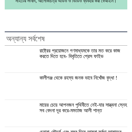
সাইটের সংবাদ, আলোকচিত্র অডিও ও ভিডিও ব্যবহার করা বেআইনি।
অন্যান্য সর্বশেষ
রাষ্ট্রের প্রয়োজনে গণমাধ্যমকে তার মত করে কাজ
করতে দিতে হবে- বিবৃতিতে প্রেস ফাইভ
কালীগঞ্জ থেকে রহস্য জনক ভাবে নিখোঁজ বৃদ্ধা !
মায়ের চেয়ে আপনজন পৃথিবীতে নেই-যার সান্ত্বনা স্নেহ
সব বেদনা দূর করে-মমতাজ আলী শান্ত
চেহারা-সৌন্দর্য এবং বস্ত্র দিয়ে আমরা সর্বদা আমাদের