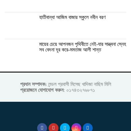
হাতীবান্ধা আজিম বাজার স্কুলে নবীন বরণ
মায়ের চেয়ে আপনজন পৃথিবীতে নেই-যার সান্ত্বনা স্নেহ
সব বেদনা দূর করে-মমতাজ আলী শান্ত
প্রধান সম্পাদক:
লন্ডল প্রবাসী মিসেছ খাদিজা নাছিম মিলি
প্রয়োজনে যোগাযোগ করুন
: ০১৭৪৩২৭৬৮৭১