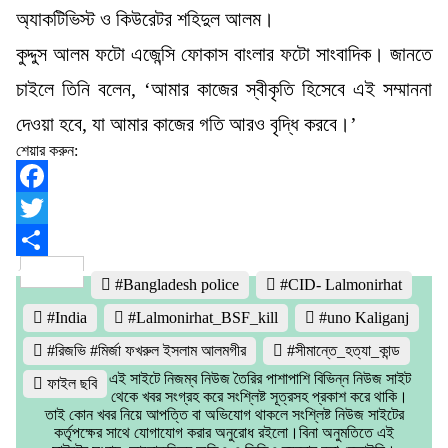
অ্যাকটিভিস্ট ও কিউরেটর শহিদুল আলম।
কুদ্দুস আলম ফটো এজেন্সি ফোকাস বাংলার ফটো সাংবাদিক। জানতে
চাইলে তিনি বলেন, ‘আমার কাজের স্বীকৃতি হিসেবে এই সম্মাননা
দেওয়া হবে, যা আমার কাজের গতি আরও বৃদ্ধি করবে।’
শেয়ার করুন:
Facebook
Twitter
Share
#Bangladesh police
#CID- Lalmonirhat
#India
#Lalmonirhat_BSF_kill
#uno Kaliganj
#রিজভি #মির্জা ফখরুল ইসলাম আলমগীর
#সীমান্তে_হত্যা_কান্ড
এই সাইটে নিজম্ব নিউজ তৈরির পাশাপাশি বিভিন্ন নিউজ সাইট
ফাইল ছবি
থেকে খবর সংগ্রহ করে সংশ্লিষ্ট সূত্রসহ প্রকাশ করে থাকি।
তাই কোন খবর নিয়ে আপত্তি বা অভিযোগ থাকলে সংশ্লিষ্ট নিউজ সাইটের
কর্তৃপক্ষের সাথে যোগাযোগ করার অনুরোধ রইলো।বিনা অনুমতিতে এই