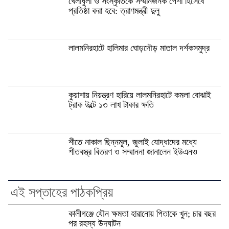
খেলাধুলা ও সংস্কৃতিকে সম্মানজনক পেশা হিসেবে
প্রতিষ্ঠা করা হবে: ত্রাণমন্ত্রী দুলু
লালমনিরহাটে হালিমার ঘোড়দৌড় মাতাল দর্শকসমুদ্র
কুয়াশায় নিয়ন্ত্রণ হারিয়ে লালমনিরহাটে কমলা বোঝাই
ট্রাক উল্টে ১৩ লাখ টাকার ক্ষতি
শীতে নাকাল ছিন্নমূল, জুলাই যোদ্ধাদের মধ্যে
শীতবস্ত্র বিতরণ ও সম্মাননা জানালেন ইউএনও
এই সপ্তাহের পাঠকপ্রিয়
কালীগঞ্জে যৌন ক্ষমতা হারানোয় পিতাকে খুন; চার বছর
পর রহস্য উদঘাটন