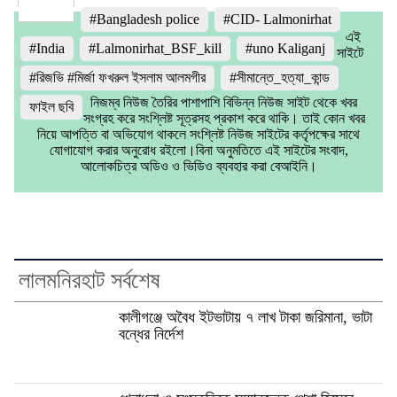
Share
#Bangladesh police
#CID- Lalmonirhat
এই
#India
#Lalmonirhat_BSF_kill
#uno Kaliganj
সাইটে
#রিজভি #মির্জা ফখরুল ইসলাম আলমগীর
#সীমান্তে_হত্যা_কান্ড
নিজম্ব নিউজ তৈরির পাশাপাশি বিভিন্ন নিউজ সাইট থেকে খবর
ফাইল ছবি
সংগ্রহ করে সংশ্লিষ্ট সূত্রসহ প্রকাশ করে থাকি। তাই কোন খবর
নিয়ে আপত্তি বা অভিযোগ থাকলে সংশ্লিষ্ট নিউজ সাইটের কর্তৃপক্ষের সাথে
যোগাযোগ করার অনুরোধ রইলো।বিনা অনুমতিতে এই সাইটের সংবাদ,
আলোকচিত্র অডিও ও ভিডিও ব্যবহার করা বেআইনি।
লালমনিরহাট সর্বশেষ
কালীগঞ্জে অবৈধ ইটভাটায় ৭ লাখ টাকা জরিমানা, ভাটা
বন্ধের নির্দেশ