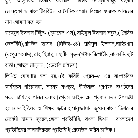
যুগ্ম আহ্বায়ক হিসাবে কলকাতা টিভির মোস্তাফিজুর রহমান
মোস্তফা ও বাংলাট্রিবিউন ও দৈনিক শেয়ার বিজের ফারুক আলমের
নাম ঘোষনা করা হয়।
রাহেবুল ইসলাম টিটুল- (চ্যানেল এস),সাইফুল ইসলাম সবুজ,( দৈনিক
ডেসটিনি),রবিউল হাসান (নিউজ-২৪)।রকিবুল ইসলাম,মাহিরখান
(রংপুর সংবাদ),তাহ্ হিয়াতুল হাবীব মৃদুল(স্টাফ রিপোর্টার,লালমনিরহাট
বার্তা),আব্দুল মান্নান, (ডেইলি টাইমস)।
লিখিত ঘোষণায় বলা হয়,এই কমিটি প্রেস–৫ এর সাংগঠনিক
কার্যক্রম পরিচালনা, সদস্য সংগ্রহ, নীতিমালা প্রণয়ন সংগঠনের
সকল দায়িত্ব পালন করবে।প্রেস ফাইভ এর প্রধান তিন উপদেষ্টা
হলেন সাহিত্যিক ও শিক্ষক ডক্টর হাসানুজ্জামান জুয়েল,বাংলা ভিশনের
মেহেদী হাসান জুয়েল,জেলা প্রতিনিধি, বাংলা ভিশন। বাংলাদেশ
প্রতিদিনের লালমনিরহাট প্রতিনিধি,রেজাউল করিম মানিক।