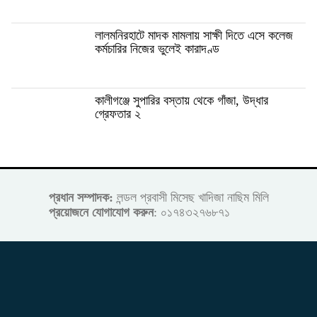
লালমনিরহাটে মাদক মামলায় সাক্ষী দিতে এসে কলেজ
কর্মচারির নিজের ভুলেই কারাদণ্ড
কালীগঞ্জে সুপারির বস্তায় থেকে গাঁজা, উদ্ধার
গ্রেফতার ২
প্রধান সম্পাদক:
লন্ডল প্রবাসী মিসেছ খাদিজা নাছিম মিলি
প্রয়োজনে যোগাযোগ করুন
: ০১৭৪৩২৭৬৮৭১