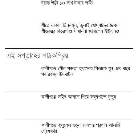
ট্রাক উল্টে ১৩ লাখ টাকার ক্ষতি
শীতে নাকাল ছিন্নমূল, জুলাই যোদ্ধাদের মধ্যে
শীতবস্ত্র বিতরণ ও সম্মাননা জানালেন ইউএনও
এই সপ্তাহের পাঠকপ্রিয়
কালীগঞ্জে যৌন ক্ষমতা হারানোয় পিতাকে খুন; চার বছর
পর রহস্য উদঘাটন
কালীগঞ্জে মহিষ আনতে গিয়ে বজ্রপাতে মৃত্যু
কালীগঞ্জে ক্লুলেস হত্যা মামলার প্রধান আসামি
গ্রেফতার