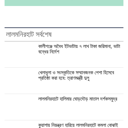
লালমনিরহাট সর্বশেষ
কালীগঞ্জে অবৈধ ইটভাটায় ৭ লাখ টাকা জরিমানা, ভাটা
বন্ধের নির্দেশ
খেলাধুলা ও সংস্কৃতিকে সম্মানজনক পেশা হিসেবে
প্রতিষ্ঠা করা হবে: ত্রাণমন্ত্রী দুলু
লালমনিরহাটে হালিমার ঘোড়দৌড় মাতাল দর্শকসমুদ্র
কুয়াশায় নিয়ন্ত্রণ হারিয়ে লালমনিরহাটে কমলা বোঝাই