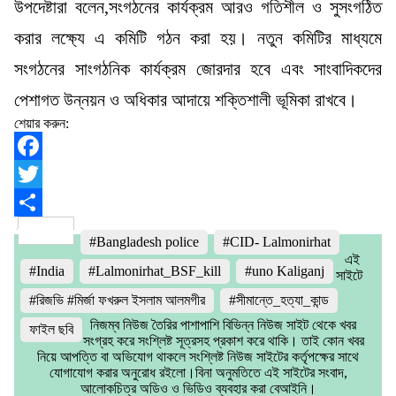
উপদেষ্টারা বলেন,সংগঠনের কার্যক্রম আরও গতিশীল ও সুসংগঠিত
করার লক্ষ্যে এ কমিটি গঠন করা হয়। নতুন কমিটির মাধ্যমে
সংগঠনের সাংগঠনিক কার্যক্রম জোরদার হবে এবং সাংবাদিকদের
পেশাগত উন্নয়ন ও অধিকার আদায়ে শক্তিশালী ভূমিকা রাখবে।
শেয়ার করুন:
Facebook
Twitter
Share
#Bangladesh police
#CID- Lalmonirhat
এই
#India
#Lalmonirhat_BSF_kill
#uno Kaliganj
সাইটে
#রিজভি #মির্জা ফখরুল ইসলাম আলমগীর
#সীমান্তে_হত্যা_কান্ড
নিজম্ব নিউজ তৈরির পাশাপাশি বিভিন্ন নিউজ সাইট থেকে খবর
ফাইল ছবি
সংগ্রহ করে সংশ্লিষ্ট সূত্রসহ প্রকাশ করে থাকি। তাই কোন খবর
নিয়ে আপত্তি বা অভিযোগ থাকলে সংশ্লিষ্ট নিউজ সাইটের কর্তৃপক্ষের সাথে
যোগাযোগ করার অনুরোধ রইলো।বিনা অনুমতিতে এই সাইটের সংবাদ,
আলোকচিত্র অডিও ও ভিডিও ব্যবহার করা বেআইনি।