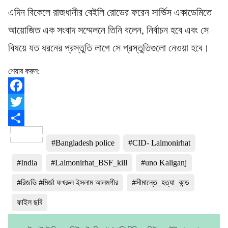
এদিন বিকেলে রাজধানীর বেইলি রোডের ফরেন সার্ভিস একাডেমিতে
আয়োজিত এক সংবাদ সম্মেলনে তিনি বলেন, নির্বাচন হবে এবং সে
বিষয়ে যত ধরনের প্রস্তুতি লাগে সে প্রস্তুতিগুলো নেওয়া হবে।
শেয়ার করুন:
Facebook
Twitter
Share
#Bangladesh police
#CID- Lalmonirhat
#India
#Lalmonirhat_BSF_kill
#uno Kaliganj
#রিজভি #মির্জা ফখরুল ইসলাম আলমগীর
#সীমান্তে_হত্যা_কান্ড
ফাইল ছবি