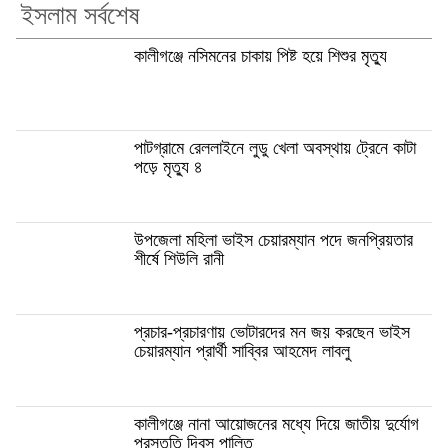
ইসলাম সর্বশেষ
কালীগঞ্জে নসিমনের চাকায় পিষ্ট হয়ে শিশুর মৃত্যু
পাটগ্রামে রেললাইনে লুডু খেলা অবস্থায় ট্রেনে কাটা
পড়ে মৃত্যু ৪
উপজেলা মহিলা ভাইস চেয়ারম্যান পদে জনপ্রিয়তার
শীর্ষে শিউলি রানী
প্রচার-প্রচারণায় ভোটারদের মন জয় করছেন ভাইস
চেয়ারম্যান প্রার্থী সাব্বির আহমেদ লাবলু
কালীগঞ্জে নানা আয়োজনের মধ্যে দিয়ে জাতীয় দুর্যোগ
প্রস্তুতি দিবস পালিত