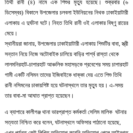
তিথী রানী (৪) নামে এক শিশুর মৃত্যু হয়েছে। শুক্রবার (৬
ডিসেম্বর) বিকালে উপজেলার চলবলা ইউনিয়নের নিথক ঢাকাইয়াটারী
এলাকায় এ দুর্ঘটনা ঘটে। নিহত তিথি রানী ওই এলাকার বিষ্ণু রায়ের
মেয়ে।
স্থানীয়রা জানায়, উপজেলার ঢাকাইয়াটারী এলাকায় শিশুটির বাবা, স্ত্রী
সন্তান নিয়ে নিজে অটোবাইক চালিয়ে বাড়ির পার্শ্ব রাস্তা থেকে
লালমনিরহাট-চাপারহাট আঞ্চলিক মহাসড়কে প্রবেশের সময় চাপারহাট
গামী একটি নসিমন তাদের ইজিবাইকে ধাক্কা দেয় এতে শিশু তিথি
রানী নসিমনের চাকায়পিষ্ট হয়ে ঘটনাস্থলে তার মৃত্যু হয়। এ-সময়
তার বাবা-মা আঘাত প্রাপ্ত হয়েছেন।
এ ব্যাপারে কালীগঞ্জ থানা ভারপ্রাপ্ত কর্মকর্তা সেলিম মালিক ঘটনার
সত্যতা নিশ্চিত করে বলেন, ঘটনাস্থলে অফিসার পাঠানো হয়েছে,
এখন পর্যন্ত কেউ লিখিত অভিযোগ করেনি অভিযোগ পেলে আইনগত