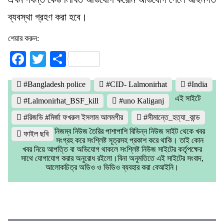
ব্যবস্থা গ্রহণ করা হবে।
শেয়ার করুন:
Facebook
Twitter
Share
#Bangladesh police
#CID- Lalmonirhat
#India
এই সাইটে
#Lalmonirhat_BSF_kill
#uno Kaliganj
#রিজভি #মির্জা ফখরুল ইসলাম আলমগীর
#সীমান্তে_হত্যা_কান্ড
নিজম্ব নিউজ তৈরির পাশাপাশি বিভিন্ন নিউজ সাইট থেকে খবর
ফাইল ছবি
সংগ্রহ করে সংশ্লিষ্ট সূত্রসহ প্রকাশ করে থাকি। তাই কোন
খবর নিয়ে আপত্তি বা অভিযোগ থাকলে সংশ্লিষ্ট নিউজ সাইটের কর্তৃপক্ষের
সাথে যোগাযোগ করার অনুরোধ রইলো।বিনা অনুমতিতে এই সাইটের সংবাদ,
আলোকচিত্র অডিও ও ভিডিও ব্যবহার করা বেআইনি।