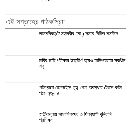
এই সপ্তাহের পাঠকপ্রিয়
লালমনিরহা‌টে মহানবীর (সা.) সময়ে নির্মিত মসজিদ
ঢাবির ভর্তি পরীক্ষায় উত্তীর্ণ হয়েও অনিশ্চয়তায় স্বাধীন
বাবু
পাটগ্রামে রেললাইনে লুডু খেলা অবস্থায় ট্রেনে কাটা
পড়ে মৃত্যু ৪
হাতীবান্ধায় সাংবাদিকদের ৩ দিনব্যাপী বুনিয়াদি
প্রশিক্ষণ