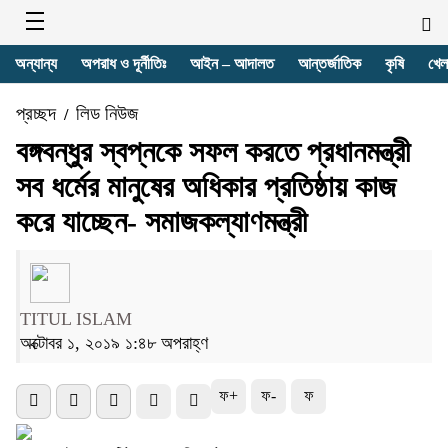
অন্যান্য
অপরাধ ও দূর্নীতিঃ
আইন – আদালত
আন্তর্জাতিক
কৃষি
খেল
প্রচ্ছদ
লিড নিউজ
/
বঙ্গবন্ধুর স্বপ্নকে সফল করতে প্রধানমন্ত্রী
সব ধর্মের মানুষের অধিকার প্রতিষ্ঠায় কাজ
করে যাচ্ছেন- সমাজকল্যাণমন্ত্রী
TITUL ISLAM
অক্টোবর ১, ২০১৯ ১:৪৮ অপরাহ্ণ
ফ+
ফ-
ফ