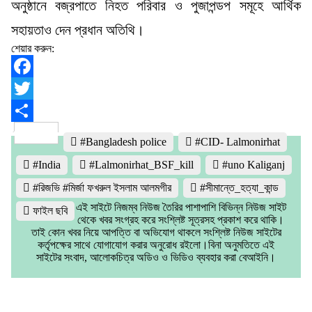
অনুষ্ঠানে বজ্রপাতে নিহত পরিবার ও পুজাপন্ডপ সমূহে আর্থিক
সহায়তাও দেন প্রধান অতিথি।
শেয়ার করুন:
Facebook
Twitter
Share
#Bangladesh police
#CID- Lalmonirhat
#India
#Lalmonirhat_BSF_kill
#uno Kaliganj
#রিজভি #মির্জা ফখরুল ইসলাম আলমগীর
#সীমান্তে_হত্যা_কান্ড
এই সাইটে নিজম্ব নিউজ তৈরির পাশাপাশি বিভিন্ন নিউজ সাইট
ফাইল ছবি
থেকে খবর সংগ্রহ করে সংশ্লিষ্ট সূত্রসহ প্রকাশ করে থাকি।
তাই কোন খবর নিয়ে আপত্তি বা অভিযোগ থাকলে সংশ্লিষ্ট নিউজ সাইটের
কর্তৃপক্ষের সাথে যোগাযোগ করার অনুরোধ রইলো।বিনা অনুমতিতে এই
সাইটের সংবাদ, আলোকচিত্র অডিও ও ভিডিও ব্যবহার করা বেআইনি।